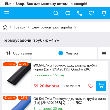
ELnik.Shop: Все для монтажу оптом і в роздріб
Товари
Електромонтажні вироби
Термоусадочні трубки: «4.7»
Сортування
1
Фільтри
Є опт⇒
–17%
Ø9,5/4,7мм Термоусаджувальна трубка
чорна (1м) [2NA20195] Quadro ДКС
В наявності 151 од.
59,20
₴/пог.м
71,04 ₴/пог.м
Є опт⇒
–17%
Ø9,5/4,7мм Термоусаджувальна трубка синя
(1м) [2NA20195B] Quadro ДКС
В наявності 20 од.