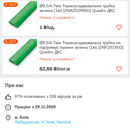
Є опт!
Ø9,5/4,7мм Термоусаджувальна трубка
зелена (1м) [2NA201R95G] Quadro ДКС
Немає в наявності
1
₴/од.
Є опт!
Ø9,5/4,7мм Термоусаджувальна трубка не
підтримує горіння зелена (1м) [2NF20195G]
Quadro ДКС
Немає в наявності
62,66
₴/пог.м
Про нас
97% позитивних з 336 відгуків за рік
Працює з 29.11.2009
м. Київ
Лебединська, 4, Київ, Україна