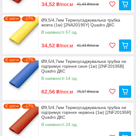
34,52
₴/пог.м
41,43 ₴/пог.м
Є опт⇒
–17%
Ø9,5/4,7мм Термоусаджувальна трубка
жовта (1м) [2NA20195Y] Quadro ДКС
В наявності 57 од.
34,52
₴/пог.м
41,43 ₴/пог.м
Є опт⇒
–17%
Ø9,5/4,7мм Термоусаджувальна трубка не
підтримує горіння синя (1м) [2NF20195B]
Quadro ДКС
В наявності 14 од.
62,56
₴/пог.м
75,07 ₴/пог.м
Є опт⇒
–17%
Ø9,5/4,7мм Термоусаджувальна трубка не
підтримує горіння червона (1м) [2NF20195R]
Quadro ДКС
В наявності 24 од.