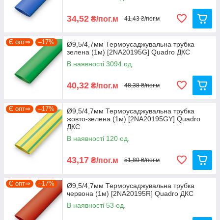
34,52
₴/пог.м
41,43 ₴/пог.м
Є опт⇒
–17%
Ø9,5/4,7мм Термоусаджувальна трубка
зелена (1м) [2NA20195G] Quadro ДКС
В наявності 3094 од.
40,32
₴/пог.м
48,38 ₴/пог.м
Є опт⇒
–17%
Ø9,5/4,7мм Термоусаджувальна трубка
жовто-зелена (1м) [2NA20195GY] Quadro
ДКС
В наявності 120 од.
43,17
₴/пог.м
51,80 ₴/пог.м
Є опт⇒
–17%
Ø9,5/4,7мм Термоусаджувальна трубка
червона (1м) [2NA20195R] Quadro ДКС
В наявності 53 од.