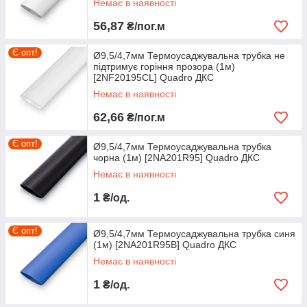
Немає в наявності
56,87
₴/пог.м
Є опт!
Ø9,5/4,7мм Термоусаджувальна трубка не
підтримує горіння прозора (1м)
[2NF20195CL] Quadro ДКС
Немає в наявності
62,66
₴/пог.м
Є опт!
Ø9,5/4,7мм Термоусаджувальна трубка
чорна (1м) [2NA201R95] Quadro ДКС
Немає в наявності
1
₴/од.
Є опт!
Ø9,5/4,7мм Термоусаджувальна трубка синя
(1м) [2NA201R95B] Quadro ДКС
Немає в наявності
1
₴/од.