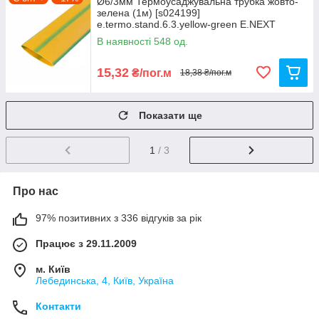
Ø6/3мм Термоусаджувальна трубка жовто-
зелена (1м) [s024199]
e.termo.stand.6.3.yellow-green E.NEXT
В наявності 548 од.
15,32
₴/пог.м
18,38 ₴/пог.м
Показати ще
1
/ 3
Про нас
97% позитивних з 336 відгуків за рік
Працює з 29.11.2009
м. Київ
Лебединська, 4, Київ, Україна
Контакти