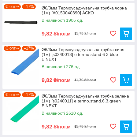
Є опт⇒
–17%
Ø6/3мм Термоусаджувальна трубка чорна
(1м) [A0150040390] АСКО
В наявності 1906 од.
9,82
₴/пог.м
11,79 ₴/пог.м
Є опт⇒
–17%
Ø6/3мм Термоусаджувальна трубка синя
(1м) [s0240013] e.termo.stand.6.3.blue
E.NEXT
В наявності 276 од.
9,82
₴/пог.м
11,79 ₴/пог.м
Є опт⇒
–17%
Ø6/3мм Термоусаджувальна трубка зелена
(1м) [s0240011] e.termo.stand.6.3.green
E.NEXT
В наявності 2610 од.
9,82
₴/пог.м
11,79 ₴/пог.м