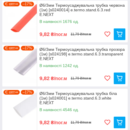
Є опт⇒
–17%
Ø6/3мм Термоусаджувальна трубка червона
(1м) [s0240014] e.termo.stand.6.3.red
E.NEXT
В наявності 1676 од.
9,82
₴/пог.м
11,79 ₴/пог.м
Є опт⇒
–17%
Ø6/3мм Термоусаджувальна трубка прозора
(1м) [s024198] e.termo.stand.6.3.transparent
E.NEXT
В наявності 1242 од.
9,82
₴/пог.м
11,79 ₴/пог.м
Є опт⇒
–17%
Ø6/3мм Термоусаджувальна трубка біла
(1м) [s024001] e.termo.stand.6.3.white
E.NEXT
В наявності 4546 од.
9,82
₴/пог.м
11,79 ₴/пог.м