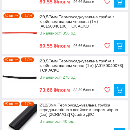
80,55
₴/пог.м
96,66 ₴/пог.м
Є опт⇒
–17%
Ø9,5/3мм Термоусаджувальна трубка з
клейовим шаром червона (1м)
[A0150040100] ТСК АСКО
В наявності 358 од.
80,55
₴/пог.м
96,66 ₴/пог.м
Є опт⇒
–17%
Ø9,5/3мм Термоусаджувальна трубка з
клейовим шаром чорна (1м) [A0150040076]
ТСК АСКО
В наявності 278 од.
73,66
₴/пог.м
88,39 ₴/пог.м
Є опт⇒
–17%
Ø12/3мм Термоусаджувальна трубка
середньостінна з клейовим шаром чорна
(1м) [2CRMA12] Quadro ДКС
В наявності 40 од.