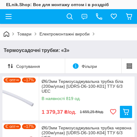
ELnik.Shop: Все для монтажу оптом і в роздріб
Товари
Електромонтажні вироби
Термоусадочні трубки: «3»
Сортування
1
Фільтри
Є опт⇒
–17%
Ø6/3мм Термоусаджувальна трубка біла
(200м/упак) [UDRS-D6-100-K01] ТТУ 6/3
UEC
В наявності 819 од.
1 379,37
₴/од.
1 655,25 ₴/од.
Є опт⇒
–17%
Ø6/3мм Термоусаджувальна трубка червона
(200м/упак) [UDRS-D6-100-K04] ТТУ 6/3