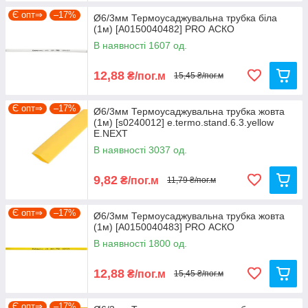
Є опт⇒
–17%
Ø6/3мм Термоусаджувальна трубка біла
(1м) [A0150040482] PRO АСКО
В наявності 1607 од.
12,88
₴/пог.м
15,45 ₴/пог.м
Є опт⇒
–17%
Ø6/3мм Термоусаджувальна трубка жовта
(1м) [s0240012] e.termo.stand.6.3.yellow
E.NEXT
В наявності 3037 од.
9,82
₴/пог.м
11,79 ₴/пог.м
Є опт⇒
–17%
Ø6/3мм Термоусаджувальна трубка жовта
(1м) [A0150040483] PRO АСКО
В наявності 1800 од.
12,88
₴/пог.м
15,45 ₴/пог.м
Є опт⇒
–17%