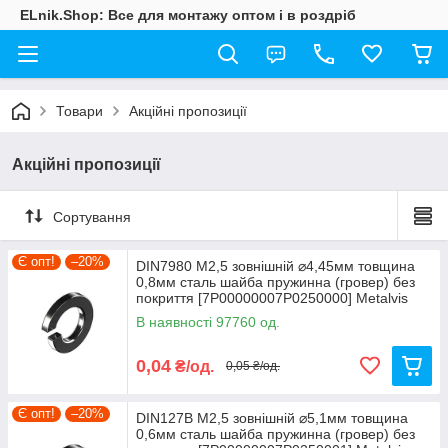
ELnik.Shop: Все для монтажу оптом і в роздріб
Товари
Акційні пропозиції
Акційні пропозиції
Сортування
Є опт!
–20%
DIN7980 М2,5 зовнішній ⌀4,45мм товщина
0,8мм сталь шайба пружинна (гровер) без
покриття [7P00000007P0250000] Metalvis
В наявності 97760 од.
0,04
₴/од.
0,05 ₴/од.
Є опт!
–20%
DIN127B М2,5 зовнішній ⌀5,1мм товщина
0,6мм сталь шайба пружинна (гровер) без