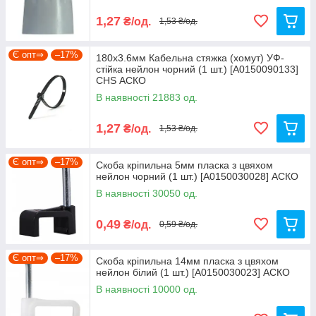
1,27
₴/од.
1,53 ₴/од.
Є опт⇒
–17%
180х3.6мм Кабельна стяжка (хомут) УФ-
стійка нейлон чорний (1 шт.) [A0150090133]
CHS АСКО
В наявності 21883 од.
1,27
₴/од.
1,53 ₴/од.
Є опт⇒
–17%
Скоба кріпильна 5мм пласка з цвяхом
нейлон чорний (1 шт.) [A0150030028] АСКО
В наявності 30050 од.
0,49
₴/од.
0,59 ₴/од.
Є опт⇒
–17%
Скоба кріпильна 14мм пласка з цвяхом
нейлон білий (1 шт.) [A0150030023] АСКО
В наявності 10000 од.