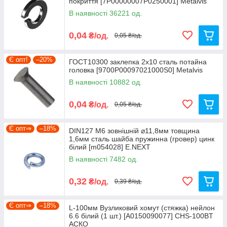
покриття [7P00000007P0250001] Metalvis
В наявності 36221 од.
0,04
₴/од.
0,05 ₴/од.
Є опт!
–20%
ГОСТ10300 заклепка 2х10 сталь потайна
головка [9700P00097021000S0] Metalvis
В наявності 10882 од.
0,04
₴/од.
0,05 ₴/од.
Є опт⇒
–18%
DIN127 М6 зовнішній ⌀11,8мм товщина
1,6мм сталь шайба пружинна (гровер) цинк
білий [m054028] E.NEXT
В наявності 7482 од.
0,32
₴/од.
0,39 ₴/од.
Є опт⇒
–18%
L-100мм Вузликовий хомут (стяжка) нейлон
6.6 білий (1 шт.) [A0150090077] CHS-100BT
АСКО