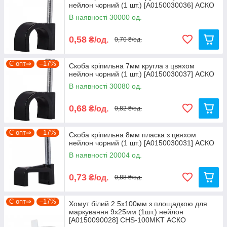
нейлон чорний (1 шт.) [A0150030036] АСКО
В наявності 30000 од.
0,58
₴/од.
0,70 ₴/од.
Є опт⇒
–17%
Скоба кріпильна 7мм кругла з цвяхом
нейлон чорний (1 шт.) [A0150030037] АСКО
В наявності 30080 од.
0,68
₴/од.
0,82 ₴/од.
Є опт⇒
–17%
Скоба кріпильна 8мм пласка з цвяхом
нейлон чорний (1 шт.) [A0150030031] АСКО
В наявності 20004 од.
0,73
₴/од.
0,88 ₴/од.
Є опт⇒
–17%
Хомут білий 2.5x100мм з площадкою для
маркування 9x25мм (1шт.) нейлон
[A0150090028] CHS-100MKT АСКО