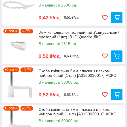
В наявності 2500 од.
0,42
₴/од.
0,51 ₴/од.
Є опт⇒
–17%
3мм.кв Ковпачок ізоляційний з'єднувальний
прозорий (1шт) [B12] Quadro ДКС
В наявності 2315 од.
0,52
₴/од.
0,63 ₴/од.
Є опт⇒
–17%
Скоба кріпильна 6мм пласка з цвяхом
нейлон білий (1 шт.) [A0150030017] АСКО
В наявності 30000 од.
0,52
₴/од.
0,63 ₴/од.
Є опт⇒
–17%
Скоба кріпильна 7мм пласка з цвяхом
нейлон білий (1 шт.) [A0150030018] АСКО
В наявності 30000 од.