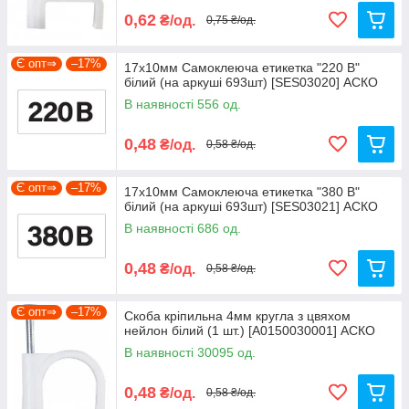
0,62
₴/од.
0,75 ₴/од.
Є опт⇒
–17%
17х10мм Самоклеюча етикетка "220 В"
білий (на аркуші 693шт) [SES03020] АСКО
В наявності 556 од.
0,48
₴/од.
0,58 ₴/од.
Є опт⇒
–17%
17х10мм Самоклеюча етикетка "380 В"
білий (на аркуші 693шт) [SES03021] АСКО
В наявності 686 од.
0,48
₴/од.
0,58 ₴/од.
Є опт⇒
–17%
Скоба кріпильна 4мм кругла з цвяхом
нейлон білий (1 шт.) [A0150030001] АСКО
В наявності 30095 од.
0,48
₴/од.
0,58 ₴/од.