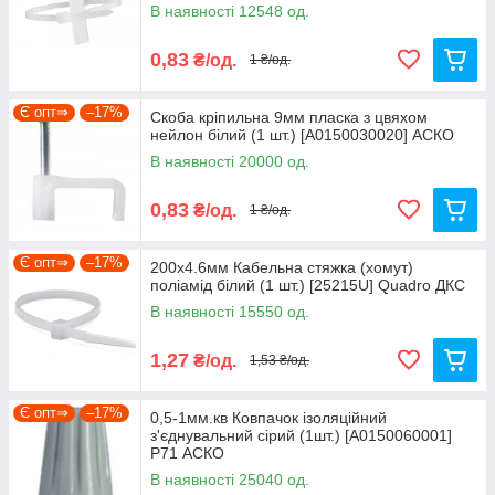
В наявності 12548 од.
0,83
₴/од.
1 ₴/од.
Є опт⇒
–17%
Скоба кріпильна 9мм пласка з цвяхом
нейлон білий (1 шт.) [A0150030020] АСКО
В наявності 20000 од.
0,83
₴/од.
1 ₴/од.
Є опт⇒
–17%
200х4.6мм Кабельна стяжка (хомут)
поліамід білий (1 шт.) [25215U] Quadro ДКС
В наявності 15550 од.
1,27
₴/од.
1,53 ₴/од.
Є опт⇒
–17%
0,5-1мм.кв Ковпачок ізоляційний
з'єднувальний сірий (1шт.) [A0150060001]
P71 АСКО
В наявності 25040 од.