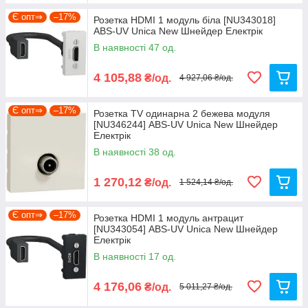
Є опт⇒
–17%
Розетка HDMI 1 модуль біла [NU343018]
ABS-UV Unica New Шнейдер Електрік
В наявності 47 од.
4 105,88
₴/од.
4 927,06 ₴/од.
Є опт⇒
–17%
Розетка TV одинарна 2 бежева модуля
[NU346244] ABS-UV Unica New Шнейдер
Електрік
В наявності 38 од.
1 270,12
₴/од.
1 524,14 ₴/од.
Є опт⇒
–17%
Розетка HDMI 1 модуль антрацит
[NU343054] ABS-UV Unica New Шнейдер
Електрік
В наявності 17 од.
4 176,06
₴/од.
5 011,27 ₴/од.