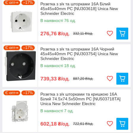
Є опт⇒
–17%
Розетка з з/к та шторками 16А Білий
45х45х40mm PC [NU303618] Unica New
Schneider Electric
В наявності 76 од.
276,76
₴/од.
332,11 ₴/од.
Є опт⇒
–17%
Розетка з з/к та шторками 16А Чорний
45х45х40mm PC [NU303754] Unica New
Schneider Electric
В наявності 18 од.
739,33
₴/од.
887,20 ₴/од.
Є опт⇒
–17%
Розетка з з/к шторками та кришкою 16А
Білий 74.5х74.5х50mm PC [NU503718TA]
Unica New Schneider Electric
В наявності 7 од.
602,18
₴/од.
722,61 ₴/од.