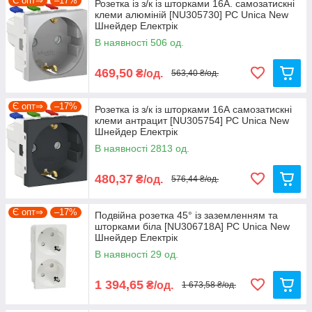
Є опт⇒
–17%
Розетка із з/к із шторками 16А. самозатискні
клеми алюміній [NU305730] PC Unica New
Шнейдер Електрік
В наявності 506 од.
469,50
₴/од.
563,40 ₴/од.
Є опт⇒
–17%
Розетка із з/к із шторками 16А самозатискні
клеми антрацит [NU305754] PC Unica New
Шнейдер Електрік
В наявності 2813 од.
480,37
₴/од.
576,44 ₴/од.
Є опт⇒
–17%
Подвійна розетка 45° із заземленням та
шторками біла [NU306718A] PC Unica New
Шнейдер Електрік
В наявності 29 од.
1 394,65
₴/од.
1 673,58 ₴/од.