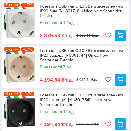
Є опт⇒
–17%
Розетка з USB тип C 10,5Вт із заземленням
IP20 біла [NU301718] Unica New Schneider
Electric
В наявності 12 од.
3 879,53
₴/од.
4 655,44 ₴/од.
Є опт⇒
–17%
Розетка з USB тип C 10,5Вт із заземленням
IP20 бежева [NU301744] Unica New
Schneider Electric
В наявності 7 од.
4 194,84
₴/од.
5 033,81 ₴/од.
Є опт⇒
–17%
Розетка з USB тип C 10,5Вт із заземленням
IP20 антрацит [NU301754] Unica New
Schneider Electric
В наявності 12 од.
4 194,84
₴/од.
5 033,81 ₴/од.