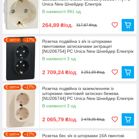
Unica New Шнейдер Електрік
В наявності 991 од.
264,89
₴/од.
317,87 ₴/од.
Є опт⇒
–17%
Розетка подвійна з з/к із шторками
гвинтовими затискачами антрацит
[NU206754] PC Unica New Шнейдер Електрік
В наявності 3 од.
2 709,24
₴/од.
3 251,09 ₴/од.
Є опт⇒
–17%
Розетка подвійна із заземленням із
шторками гвинтовий затискач бежева
[NU206744] PC Unica New Шнейдер Електрік
В наявності 3 од.
2 065,79
₴/од.
2 478,95 ₴/од.
Є опт⇒
–17%
Розетка бес з/к із шторками 16А гвинтові