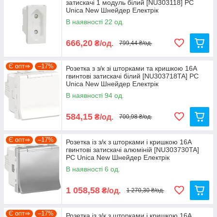
затискачі 1 модуль білий [NU303118] PC
Unica New Шнейдер Електрік
В наявності 22 од.
666,20
₴/од.
799,44 ₴/од.
Є опт⇒
–17%
Розетка з з/к зі шторками та кришкою 16А
гвинтові затискачі білий [NU303718TA] PC
Unica New Шнейдер Електрік
В наявності 94 од.
584,15
₴/од.
700,98 ₴/од.
Є опт⇒
–17%
Розетка із з/к з шторками і кришкою 16А
гвинтові затискачі алюміній [NU303730TA]
PC Unica New Шнейдер Електрік
В наявності 6 од.
1 058,58
₴/од.
1 270,30 ₴/од.
Є опт⇒
–17%
Розетка із з/к з шторками і кришкою 16А