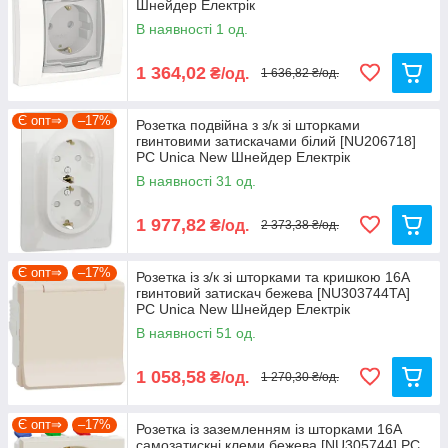
Шнейдер Електрік
В наявності 1 од.
1 364,02
₴/од.
1 636,82 ₴/од.
Є опт⇒
–17%
Розетка подвійна з з/к зі шторками
гвинтовими затискачами білий [NU206718]
PC Unica New Шнейдер Електрік
В наявності 31 од.
1 977,82
₴/од.
2 373,38 ₴/од.
Є опт⇒
–17%
Розетка із з/к зі шторками та кришкою 16А
гвинтовий затискач бежева [NU303744TA]
PC Unica New Шнейдер Електрік
В наявності 51 од.
1 058,58
₴/од.
1 270,30 ₴/од.
Є опт⇒
–17%
Розетка із заземленням із шторками 16А
самозатискні клеми бежева [NU305744] PC