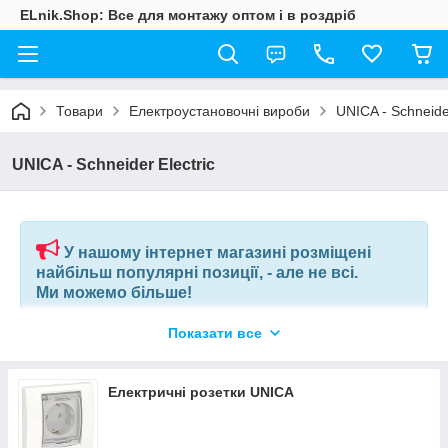
ELnik.Shop: Все для монтажу оптом і в роздріб
Товари
Електроустановочні вироби
UNICA - Schneider
UNICA - Schneider Electric
У нашому інтернет магазині розміщені
найбільш популярні позиції, - але не всі.
Ми можемо більше!
Показати все
Якщо ви шукаєте конкретну позицію або заміну товару, який
більше не виробляють, відправте нам ваш перелік позицій, і
наші фахівці в короткий термін підберуть вам позиції за
Електричні розетки UNICA
вашим запитом, або аналоги інших виробників.
+380675038212
(VIBER) |
pm@elnik.shop