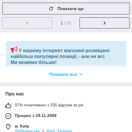
Показати ще
1
/ 22
У нашому інтернет магазині розміщені
найбільш популярні позиції, - але не всі.
Ми можемо більше!
Показати все
Якщо ви шукаєте конкретну позицію або заміну товару, який
більше не виробляють, відправте нам ваш перелік позицій, і
наші фахівці в короткий термін підберуть вам позиції за
вашим запитом, або аналоги інших виробників.
Про нас
97% позитивних з 335 відгуків за рік
+380675038212
(VIBER) |
pm@elnik.shop
Працює з 29.11.2009
Ми не просто інтернет-магазин, а велика, оптова,
компанія по комплектації будівельних об'єктів і
м. Київ
виробничих підприємств.
Лебединська, 4, Київ, Україна