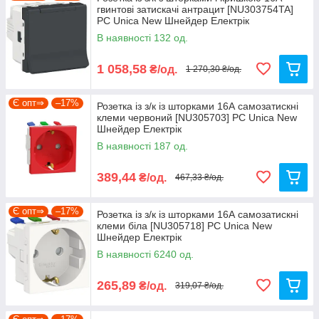
гвинтові затискачі антрацит [NU303754TA]
PC Unica New Шнейдер Електрік
В наявності 132 од.
1 058,58
₴/од.
1 270,30 ₴/од.
Є опт⇒
–17%
Розетка із з/к із шторками 16А самозатискні
клеми червоний [NU305703] PC Unica New
Шнейдер Електрік
В наявності 187 од.
389,44
₴/од.
467,33 ₴/од.
Є опт⇒
–17%
Розетка із з/к із шторками 16А самозатискні
клеми біла [NU305718] PC Unica New
Шнейдер Електрік
В наявності 6240 од.
265,89
₴/од.
319,07 ₴/од.