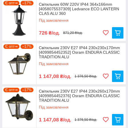
Є опт⇒
–17%
Світильник 60W 220V IP44 364х166mm
[4058075537309] Ledvance ECO LANTERN
CLAS ALU 360
Під замовлення
726
₴/од.
871,20 ₴/од.
Є опт⇒
–17%
Світильник 230V E27 IP44 230x230x170mm
[4099854452352] Osram ENDURA CLASSIC
TRADITION ALU
Під замовлення
1 147,08
₴/од.
1 376,50 ₴/од.
Є опт⇒
–17%
Світильник 230V E27 IP44 230x260x170mm
[4099854452376] Osram ENDURA CLASSIC
TRADITION ALU
Під замовлення
1 147,08
₴/од.
1 376,50 ₴/од.