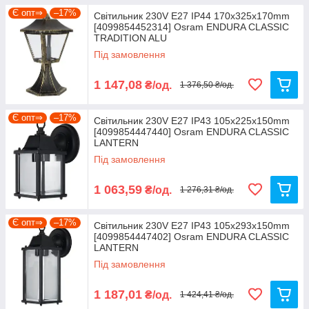
Є опт⇒
–17%
Світильник 230V E27 IP44 170x325x170mm
[4099854452314] Osram ENDURA CLASSIC
TRADITION ALU
Під замовлення
1 147,08
₴/од.
1 376,50 ₴/од.
Є опт⇒
–17%
Світильник 230V E27 IP43 105x225x150mm
[4099854447440] Osram ENDURA CLASSIC
LANTERN
Під замовлення
1 063,59
₴/од.
1 276,31 ₴/од.
Є опт⇒
–17%
Світильник 230V E27 IP43 105x293x150mm
[4099854447402] Osram ENDURA CLASSIC
LANTERN
Під замовлення
1 187,01
₴/од.
1 424,41 ₴/од.