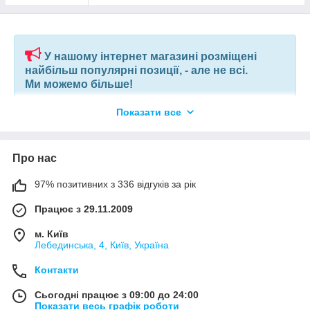
У нашому інтернет магазині розміщені
найбільш популярні позиції, - але не всі.
Ми можемо більше!
Показати все
Якщо ви шукаєте конкретну позицію або заміну товару, який
більше не виробляють, відправте нам ваш перелік позицій, і
наші фахівці в короткий термін підберуть вам позиції за
вашим запитом, або аналоги інших виробників.
Про нас
97% позитивних з 336 відгуків за рік
+380675038212
(VIBER) |
pm@elnik.shop
Працює з 29.11.2009
Ми не просто інтернет-магазин, а велика, оптова,
компанія по комплектації будівельних об'єктів і
м. Київ
виробничих підприємств.
Лебединська, 4, Київ, Україна
Контакти
Сьогодні працює з 09:00 до 24:00
Показати весь графік роботи