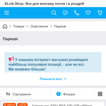
ELnik.Shop: Все для монтажу оптом і в роздріб
Товари
Освітлення
Паркові
Паркові
У нашому інтернет магазині розміщені
найбільш популярні позиції, - але не всі.
Ми можемо більше!
Показати все
Якщо ви шукаєте конкретну позицію або заміну товару, який
більше не виробляють, відправте нам ваш перелік позицій, і
наші фахівці в короткий термін підберуть вам позиції за
вашим запитом, або аналоги інших виробників.
Сортування
0
Фільтри
+380675038212
(VIBER) |
pm@elnik.shop
Є опт⇒
–17%
Світильник 220V IP43 105x225x150mm