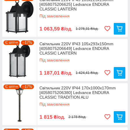
[4058075206625] Ledvance ENDURA
Ми не просто інтернет-магазин, а велика, оптова,
CLASSIC LANTERN
компанія по комплектації будівельних об'єктів і
Під замовлення
виробничих підприємств.
1 063,59
₴/од.
1 276,31 ₴/од.
Є опт⇒
–17%
Світильник 220V IP43 105x293x150mm
[4058075206649] Ledvance ENDURA
CLASSIC LANTERN
Під замовлення
1 187,01
₴/од.
1 424,41 ₴/од.
Є опт⇒
–17%
Світильник 220V IP44 170x1000x170mm
[4058075206380] Ledvance ENDURA
CLASSIC TRADITION ALU
Під замовлення
1 815
₴/од.
2 178 ₴/од.