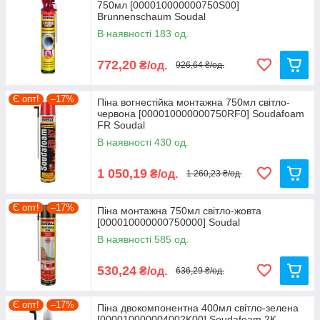
750мл [000010000000750S00]
Brunnenschaum Soudal
В наявності 183 од.
772,20
₴/од.
926,64 ₴/од.
Є опт!
–17%
Піна вогнестійка монтажна 750мл світло-
червона [000010000000750RF0] Soudafoam
FR Soudal
В наявності 430 од.
1 050,19
₴/од.
1 260,23 ₴/од.
Є опт!
–17%
Піна монтажна 750мл світло-жовта
[000010000000750000] Soudal
В наявності 585 од.
530,24
₴/од.
636,29 ₴/од.
Є опт!
–17%
Піна двокомпонентна 400мл світло-зелена
[000010000004002K00] Soudafoam 2K