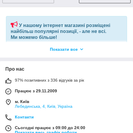
У нашому інтернет магазині розміщені
найбільш популярні позиції, - але не всі.
Ми можемо більше!
Показати все
Якщо ви шукаєте конкретну позицію або заміну товару, який
більше не виробляють, відправте нам ваш перелік позицій, і
наші фахівці в короткий термін підберуть вам позиції за
вашим запитом, або аналоги інших виробників.
Про нас
97% позитивних з 336 відгуків за рік
+380675038212
(VIBER) |
pm@elnik.shop
Працює з 29.11.2009
Ми не просто інтернет-магазин, а велика, оптова,
компанія по комплектації будівельних об'єктів і
м. Київ
виробничих підприємств.
Лебединська, 4, Київ, Україна
Контакти
Сьогодні працює з 09:00 до 24:00
Показати весь графік роботи