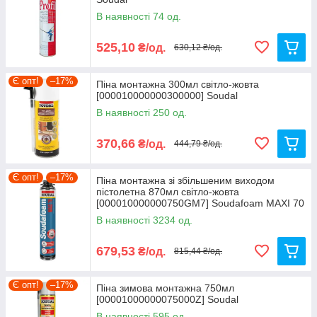
В наявності 74 од.
525,10
₴/од.
630,12 ₴/од.
Є опт!
–17%
Піна монтажна 300мл світло-жовта
[000010000000300000] Soudal
В наявності 250 од.
370,66
₴/од.
444,79 ₴/од.
Є опт!
–17%
Піна монтажна зі збільшеним виходом
пістолетна 870мл світло-жовта
[000010000000750GM7] Soudafoam MAXI 70
Soudal
В наявності 3234 од.
679,53
₴/од.
815,44 ₴/од.
Є опт!
–17%
Піна зимова монтажна 750мл
[00001000000075000Z] Soudal
В наявності 595 од.