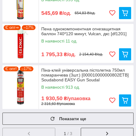
545,69
₴/од.
654,83 ₴/од.
Є опт⇒
–17%
Пена однокомпонентная огнезащитная
баллон 740*120 минут, Vulcan, дкс [df1201]
В наявності 11 од.
1 795,33
₴/од.
2 154,40 ₴/од.
Є опт!
–17%
Піна-клей універсальна пістолетна 750мл
помаранчева (3шт.) [000010000000802ETB]
Soudabond EASY Gun Soudal
В наявності 913 од.
1 930,50
₴/упаковка
2 316,60 ₴/упаковка
Показати ще
1
/ 3