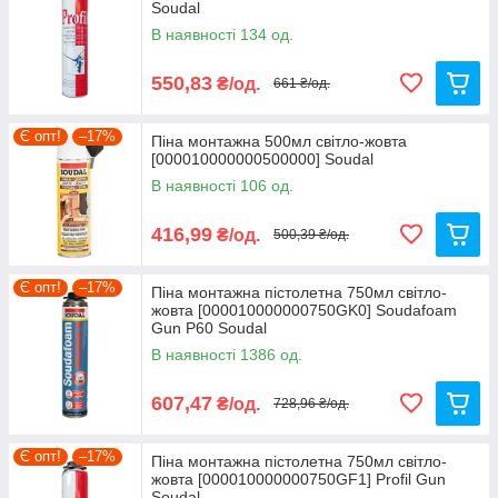
Soudal
В наявності 134 од.
550,83
₴/од.
661 ₴/од.
Є опт!
–17%
Піна монтажна 500мл світло-жовта
[000010000000500000] Soudal
В наявності 106 од.
416,99
₴/од.
500,39 ₴/од.
Є опт!
–17%
Піна монтажна пістолетна 750мл світло-
жовта [000010000000750GK0] Soudafoam
Gun P60 Soudal
В наявності 1386 од.
607,47
₴/од.
728,96 ₴/од.
Є опт!
–17%
Піна монтажна пістолетна 750мл світло-
жовта [000010000000750GF1] Profil Gun
Soudal