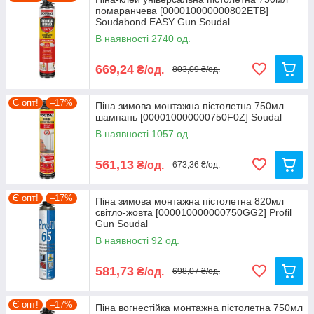
помаранчева [000010000000802ETB]
Ми не просто інтернет-магазин, а велика, оптова,
Soudabond EASY Gun Soudal
компанія по комплектації будівельних об'єктів і
В наявності 2740 од.
виробничих підприємств.
669,24
₴/од.
803,09 ₴/од.
Є опт!
–17%
Піна зимова монтажна пістолетна 750мл
шампань [000010000000750F0Z] Soudal
В наявності 1057 од.
561,13
₴/од.
673,36 ₴/од.
Є опт!
–17%
Піна зимова монтажна пістолетна 820мл
світло-жовта [000010000000750GG2] Profil
Gun Soudal
В наявності 92 од.
581,73
₴/од.
698,07 ₴/од.
Є опт!
–17%
Піна вогнестійка монтажна пістолетна 750мл