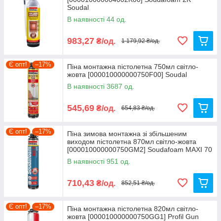
Soudal
В наявності 44 од.
983,27
₴/од.
1 179,92 ₴/од.
Є опт!
–17%
Піна монтажна пістолетна 750мл світло-
жовта [000010000000750F00] Soudal
В наявності 3687 од.
545,69
₴/од.
654,83 ₴/од.
Є опт!
–17%
Піна зимова монтажна зі збільшеним
виходом пістолетна 870мл світло-жовта
[000010000000750GM2] Soudafoam MAXI 70
Soudal
В наявності 951 од.
710,43
₴/од.
852,51 ₴/од.
Є опт!
–17%
Піна монтажна пістолетна 820мл світло-
жовта [000010000000750GG1] Profil Gun