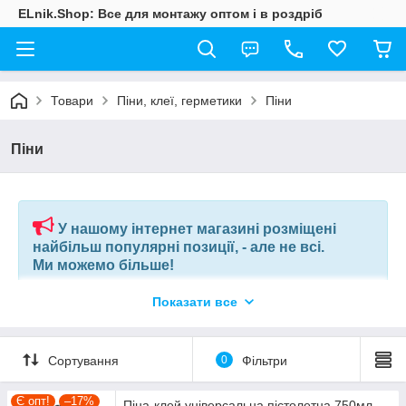
ELnik.Shop: Все для монтажу оптом і в роздріб
Товари
Піни, клеї, герметики
Піни
Піни
У нашому інтернет магазині розміщені
найбільш популярні позиції, - але не всі.
Ми можемо більше!
Показати все
Якщо ви шукаєте конкретну позицію або заміну товару, який
більше не виробляють, відправте нам ваш перелік позицій, і
наші фахівці в короткий термін підберуть вам позиції за
вашим запитом, або аналоги інших виробників.
Сортування
0
Фільтри
+380675038212
(VIBER) |
pm@elnik.shop
Є опт!
–17%
Піна-клей універсальна пістолетна 750мл