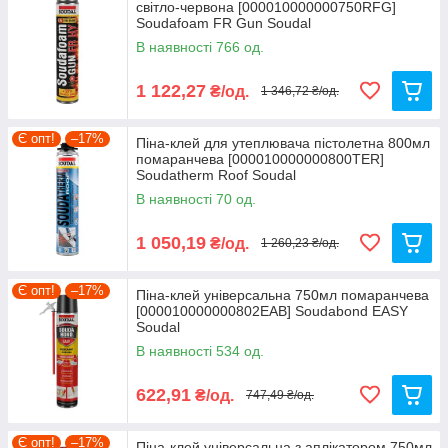
світло-червона [000010000000750RFG]
Soudafoam FR Gun Soudal
В наявності 766 од.
1 122,27
₴/од.
1 346,72 ₴/од.
Є опт!
–17%
Піна-клей для утеплювача пістолетна 800мл
помаранчева [000010000000800TER]
Soudatherm Roof Soudal
В наявності 70 од.
1 050,19
₴/од.
1 260,23 ₴/од.
Є опт!
–17%
Піна-клей універсальна 750мл помаранчева
[000010000000802EAB] Soudabond EASY
Soudal
В наявності 534 од.
622,91
₴/од.
747,49 ₴/од.
Є опт!
–17%
Піна-клей універсальна з аплікатором 750мл