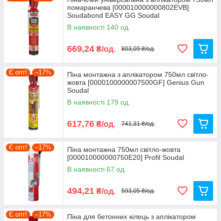
помаранчева [000010000000802EVB]
Soudabond EASY GG Soudal
В наявності 140 од.
669,24
₴/од.
803,09 ₴/од.
Є опт!
–17%
Піна монтажна з аплікатором 750мл світло-
жовта [0000100000007500GF] Genius Gun
Soudal
В наявності 179 од.
617,76
₴/од.
741,31 ₴/од.
Є опт!
–17%
Піна монтажна 750мл світло-жовта
[000010000000750E20] Profil Soudal
В наявності 67 од.
494,21
₴/од.
593,05 ₴/од.
Є опт!
–17%
Піна для бетонних кілець з аплікатором