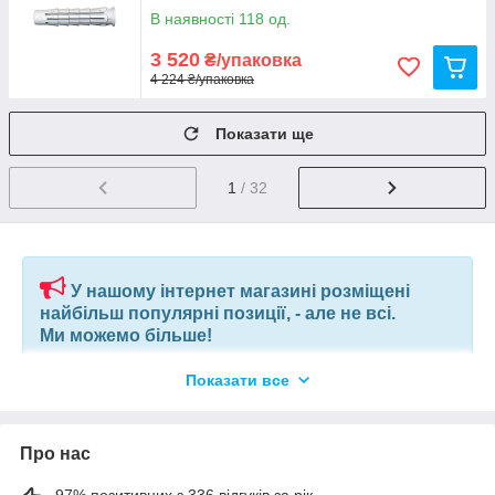
В наявності 118 од.
3 520
₴/упаковка
4 224 ₴/упаковка
Показати ще
1
/ 32
У нашому інтернет магазині розміщені
найбільш популярні позиції, - але не всі.
Ми можемо більше!
Показати все
Якщо ви шукаєте конкретну позицію або заміну товару, який
більше не виробляють, відправте нам ваш перелік позицій, і
наші фахівці в короткий термін підберуть вам позиції за
вашим запитом, або аналоги інших виробників.
Про нас
97% позитивних з 336 відгуків за рік