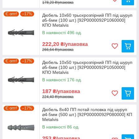
178,20 ₴/упаковка
Є опт!
–17%
Дюбель 10х60 трьохрозпірний ПП під шуруп
⌀5-6мм (100 шт.) [92P0000092P1060000]
КПО Metalvis
В наявності 496 од.
222,20
₴/упаковка
266,64 ₴/упаковка
Є опт!
–17%
Дюбель 10х50 трьохрозпірний ПП під шуруп
⌀5-6мм (100 шт.) [92P0000092P1050000]
КПО Metalvis
В наявності 176 од.
187
₴/упаковка
224,40 ₴/упаковка
Є опт!
–17%
Дюбель 8х40 ПП потай головка під шуруп
⌀4-5мм (500 шт.) [92P00000092P080000] КП
Metalvis
В наявності 86 од.
253
₴/упаковка