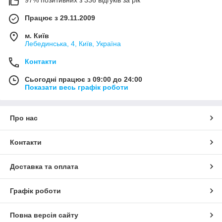
+380675038212
(VIBER) |
pm@elnik.shop
Працює з 29.11.2009
Ми не просто інтернет-магазин, а велика, оптова,
компанія по комплектації будівельних об'єктів і
м. Київ
виробничих підприємств.
Лебединська, 4, Київ, Україна
Контакти
Сьогодні працює з 09:00 до 24:00
Показати весь графік роботи
Про нас
Контакти
Доставка та оплата
Графік роботи
Повна версія сайту