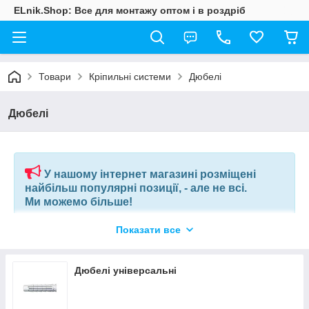
ELnik.Shop: Все для монтажу оптом і в роздріб
Товари
Кріпильні системи
Дюбелі
Дюбелі
У нашому інтернет магазині розміщені
найбільш популярні позиції, - але не всі.
Ми можемо більше!
Показати все
Якщо ви шукаєте конкретну позицію або заміну товару, який
більше не виробляють, відправте нам ваш перелік позицій, і
наші фахівці в короткий термін підберуть вам позиції за
Дюбелі універсальні
вашим запитом, або аналоги інших виробників.
+380675038212
(VIBER) |
pm@elnik.shop