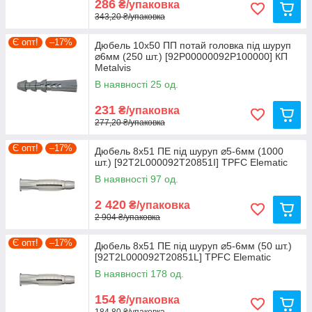
286
₴/упаковка
343,20 ₴/упаковка
Є опт!
–17%
Дюбель 10х50 ПП потай головка під шуруп
⌀6мм (250 шт.) [92P00000092P100000] КП
Metalvis
В наявності 25 од.
231
₴/упаковка
277,20 ₴/упаковка
Є опт!
–17%
Дюбель 8х51 ПЕ під шуруп ⌀5-6мм (1000
шт.) [92T2L000092T20851I] TPFC Elematic
В наявності 97 од.
2 420
₴/упаковка
2 904 ₴/упаковка
Є опт!
–17%
Дюбель 8х51 ПЕ під шуруп ⌀5-6мм (50 шт.)
[92T2L000092T20851L] TPFC Elematic
В наявності 178 од.
154
₴/упаковка
184,80 ₴/упаковка