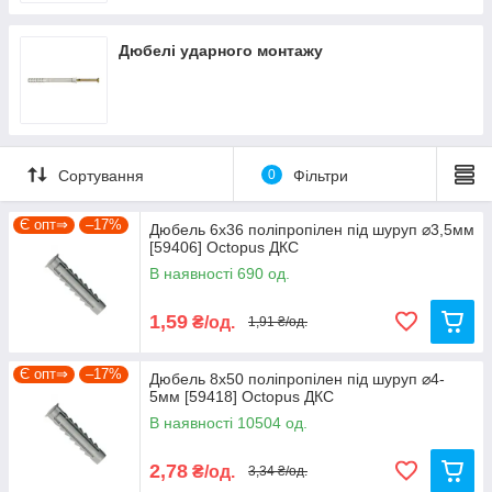
Дюбелі ударного монтажу
Сортування
0
Фільтри
Є опт⇒
–17%
Дюбель 6х36 поліпропілен під шуруп ⌀3,5мм
[59406] Octopus ДКС
В наявності 690 од.
1,59
₴/од.
1,91 ₴/од.
Є опт⇒
–17%
Дюбель 8х50 поліпропілен під шуруп ⌀4-
5мм [59418] Octopus ДКС
В наявності 10504 од.
2,78
₴/од.
3,34 ₴/од.