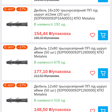
Є опт!
–17%
Дюбель 16х100 трьохрозпірний ПП під
шуруп ⌀12мм (20 шт.)
[92P0000092P16A0001] КПО Metalvis
В наявності 192 од.
154,44
₴/упаковка
185,33 ₴/упаковка
Є опт!
–17%
Дюбель 12х80 трьохрозпірний ПП під шуруп
⌀8мм (50 шт.) [92P0000092P1280000] КПО
Metalvis
В наявності 678 од.
177,10
₴/упаковка
212,52 ₴/упаковка
Є опт!
–17%
Дюбель 12х60 трьохрозпірний ПП під шуруп
⌀8мм (50 шт.) [92P0000092P1260000] КПО
Metalvis
В наявності 516 од.
148,50
₴/упаковка