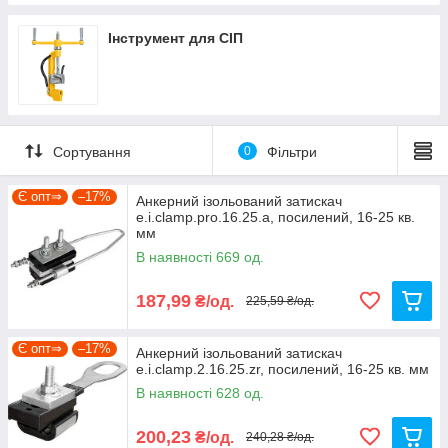
Інструмент для СІП
Сортування
0
Фільтри
Є опт⇒
–17%
Анкерний ізольований затискач
e.i.clamp.pro.16.25.a, посилений, 16-25 кв.
мм
В наявності 669 од.
187,99
₴/од.
225,59 ₴/од.
Є опт⇒
–17%
Анкерний ізольований затискач
e.i.clamp.2.16.25.zr, посилений, 16-25 кв. мм
В наявності 628 од.
200,23
₴/од.
240,28 ₴/од.