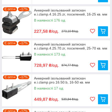
Є опт⇒
–17%
Анкерний ізольований затискач
e.i.clamp.4.16.25.zr, посилений, 16-25 кв. мм
В наявності 176 од.
227,58
₴/од.
273,10 ₴/од.
Є опт⇒
–17%
Анкерний ізольований затискач
e.i.clamp.4.25.70.zr, посилений, 25-70 кв. мм
В наявності 173 од.
728,97
₴/од.
874,77 ₴/од.
Є опт⇒
–17%
Анкерний ізольований затискач
e.i.clamp.pro.16.50.b, 16-50 кв. мм
В наявності 17 од.
449,87
₴/од.
539,84 ₴/од.
Є опт⇒
–17%