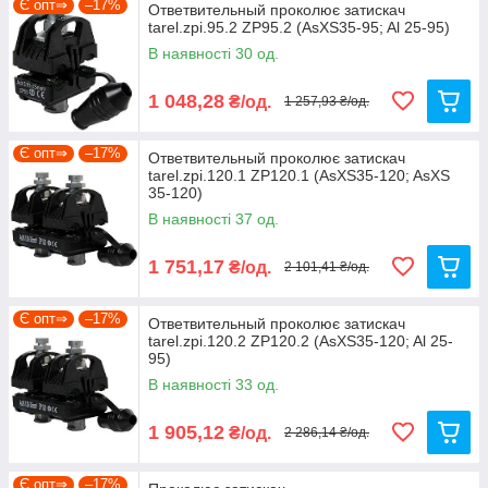
Є опт⇒
–17%
Ответвительный проколює затискач
tarel.zpi.95.2 ZP95.2 (AsXS35-95; Al 25-95)
В наявності 30 од.
1 048,28
₴/од.
1 257,93 ₴/од.
Є опт⇒
–17%
Ответвительный проколює затискач
tarel.zpi.120.1 ZP120.1 (AsXS35-120; AsXS
35-120)
В наявності 37 од.
1 751,17
₴/од.
2 101,41 ₴/од.
Є опт⇒
–17%
Ответвительный проколює затискач
tarel.zpi.120.2 ZP120.2 (AsXS35-120; Al 25-
95)
В наявності 33 од.
1 905,12
₴/од.
2 286,14 ₴/од.
Є опт⇒
–17%