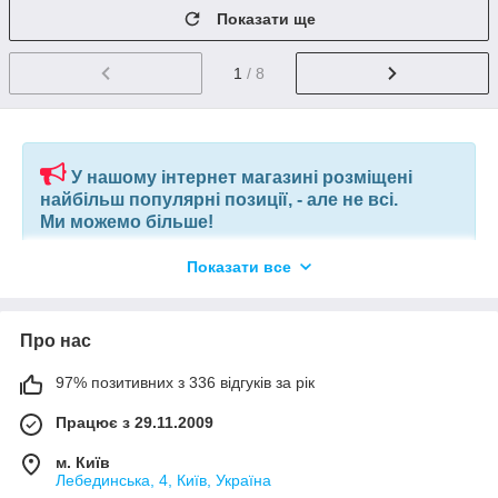
Показати ще
1
/ 8
У нашому інтернет магазині розміщені
найбільш популярні позиції, - але не всі.
Ми можемо більше!
Показати все
Якщо ви шукаєте конкретну позицію або заміну товару, який
більше не виробляють, відправте нам ваш перелік позицій, і
наші фахівці в короткий термін підберуть вам позиції за
вашим запитом, або аналоги інших виробників.
Про нас
97% позитивних з 336 відгуків за рік
+380675038212
(VIBER) |
pm@elnik.shop
Працює з 29.11.2009
Ми не просто інтернет-магазин, а велика, оптова,
компанія по комплектації будівельних об'єктів і
м. Київ
виробничих підприємств.
Лебединська, 4, Київ, Україна