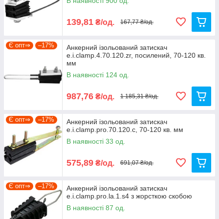
В наявності 900 од.
139,81
₴/од.
167,77 ₴/од.
Є опт⇒
–17%
Анкерний ізольований затискач
e.i.clamp.4.70.120.zr, посилений, 70-120 кв.
мм
В наявності 124 од.
987,76
₴/од.
1 185,31 ₴/од.
Є опт⇒
–17%
Анкерний ізольований затискач
e.i.clamp.pro.70.120.c, 70-120 кв. мм
В наявності 33 од.
575,89
₴/од.
691,07 ₴/од.
Є опт⇒
–17%
Анкерний ізольований затискач
e.i.clamp.pro.la.1.s4 з жорсткою скобою
В наявності 87 од.