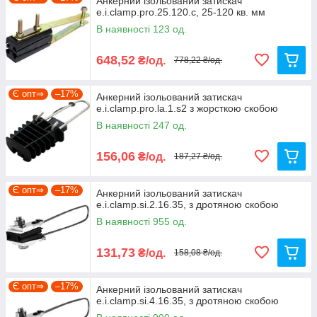
Анкерний ізольований затискач
e.i.clamp.pro.25.120.c, 25-120 кв. мм
В наявності 123 од.
648,52
₴/од.
778,22 ₴/од.
Є опт⇒
–17%
Анкерний ізольований затискач
e.i.clamp.pro.la.1.s2 з жорсткою скобою
В наявності 247 од.
156,06
₴/од.
187,27 ₴/од.
Є опт⇒
–17%
Анкерний ізольований затискач
e.i.clamp.si.2.16.35, з дротяною скобою
В наявності 955 од.
131,73
₴/од.
158,08 ₴/од.
Є опт⇒
–17%
Анкерний ізольований затискач
e.i.clamp.si.4.16.35, з дротяною скобою