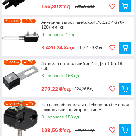
156,80
₴/од.
188,16 ₴/од.
Є опт⇒
–17%
Анкерний затиск tarel.ukp.4.70.120 4х(70-
120) мм. кв
В наявності 4 од.
3 420,24
₴/од.
4 104,29 ₴/од.
Є опт⇒
–17%
Затискач натягальний зн 1.5, [zn-1.5-d16-
d35]
В наявності 166 од.
270,22
₴/од.
324,26 ₴/од.
Є опт⇒
–17%
Ізольований затискач e.i.clamp.pro.fhc.a для
розподільних пристроїв, тип A
В наявності 158 од.
108,56
₴/од.
130,27 ₴/од.