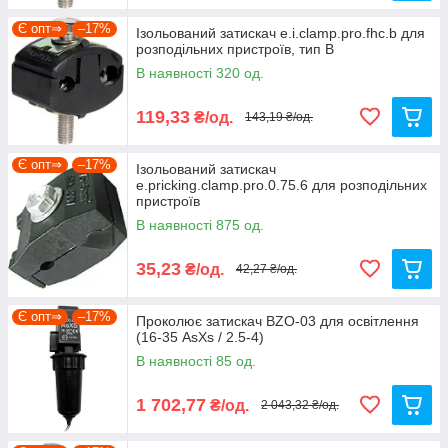
Є опт⇒
–17%
Ізольований затискач e.i.clamp.pro.fhc.b для
розподільних пристроїв, тип B
В наявності 320 од.
119,33
₴/од.
143,19 ₴/од.
Є опт⇒
–17%
Ізольований затискач
e.pricking.clamp.pro.0.75.6 для розподільних
пристроїв
В наявності 875 од.
35,23
₴/од.
42,27 ₴/од.
Є опт⇒
–17%
Проколює затискач BZO-03 для освітлення
(16-35 AsXs / 2.5-4)
В наявності 85 од.
1 702,77
₴/од.
2 043,32 ₴/од.