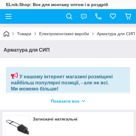
ELnik.Shop: Все для монтажу оптом і в роздріб
Товари
Електромонтажні вироби
Арматура для СИП
Арматура для СИП
У нашому інтернет магазині розміщені
найбільш популярні позиції, - але не всі.
Ми можемо більше!
Показати все
Якщо ви шукаєте конкретну позицію або заміну товару, який
більше не виробляють, відправте нам ваш перелік позицій, і
наші фахівці в короткий термін підберуть вам позиції за
Затискачі натягальні
вашим запитом, або аналоги інших виробників.
+380675038212
(VIBER) |
pm@elnik.shop