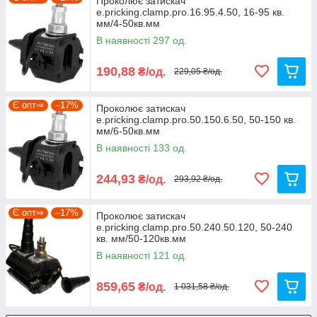
Проколює затискач
e.pricking.clamp.pro.16.95.4.50, 16-95 кв.
мм/4-50кв.мм
В наявності 297 од.
190,88
₴/од.
229,05 ₴/од.
Є опт⇒
–17%
Проколює затискач
e.pricking.clamp.pro.50.150.6.50, 50-150 кв.
мм/6-50кв.мм
В наявності 133 од.
244,93
₴/од.
293,92 ₴/од.
Є опт⇒
–17%
Проколює затискач
e.pricking.clamp.pro.50.240.50.120, 50-240
кв. мм/50-120кв.мм
В наявності 121 од.
859,65
₴/од.
1 031,58 ₴/од.