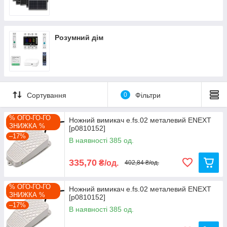
Розумний дім
Сортування
0
Фільтри
% ОГО-ГО-ГО
Ножний вимикач e.fs.02 металевий ENEXT
ЗНИЖКА %
[p0810152]
–17%
В наявності 385 од.
335,70
₴/од.
402,84 ₴/од.
% ОГО-ГО-ГО
Ножний вимикач e.fs.02 металевий ENEXT
ЗНИЖКА %
[p0810152]
–17%
В наявності 385 од.