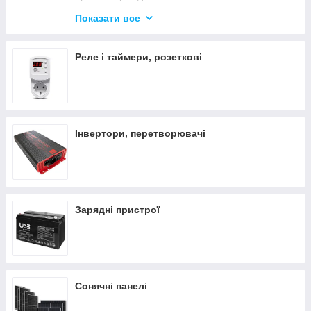
Блискавкоприймачі та аксесуари
Показати все
Аксесуари заземлення
Реле і таймери, розеткові
Інвертори, перетворювачі
Зарядні пристрої
Сонячні панелі