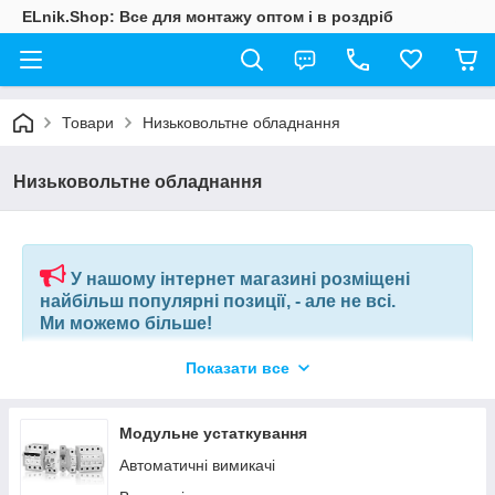
ELnik.Shop: Все для монтажу оптом і в роздріб
Товари
Низьковольтне обладнання
Низьковольтне обладнання
У нашому інтернет магазині розміщені
найбільш популярні позиції, - але не всі.
Ми можемо більше!
Показати все
Якщо ви шукаєте конкретну позицію або заміну товару, який
більше не виробляють, відправте нам ваш перелік позицій, і
наші фахівці в короткий термін підберуть вам позиції за
Модульне устаткування
вашим запитом, або аналоги інших виробників.
Автоматичні вимикачі
+380675038212
(VIBER) |
pm@elnik.shop