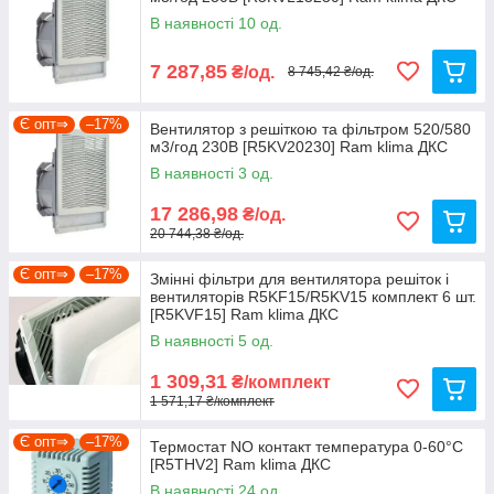
В наявності 10 од.
7 287,85
₴/од.
8 745,42 ₴/од.
Є опт⇒
–17%
Вентилятор з решіткою та фільтром 520/580
м3/год 230В [R5KV20230] Ram klima ДКС
В наявності 3 од.
17 286,98
₴/од.
20 744,38 ₴/од.
Є опт⇒
–17%
Змінні фільтри для вентилятора решіток і
вентиляторів R5KF15/R5KV15 комплект 6 шт.
[R5KVF15] Ram klima ДКС
В наявності 5 од.
1 309,31
₴/комплект
1 571,17 ₴/комплект
Є опт⇒
–17%
Термостат NO контакт температура 0-60°C
[R5THV2] Ram klima ДКС
В наявності 24 од.