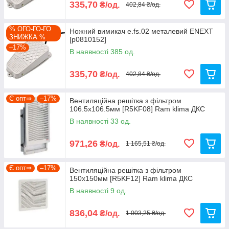
335,70
₴/од.
402,84 ₴/од.
% ОГО-ГО-ГО
Ножний вимикач e.fs.02 металевий ENEXT
ЗНИЖКА %
[p0810152]
–17%
В наявності 385 од.
335,70
₴/од.
402,84 ₴/од.
Є опт⇒
–17%
Вентиляційна решітка з фільтром
106.5х106.5мм [R5KF08] Ram klima ДКС
В наявності 33 од.
971,26
₴/од.
1 165,51 ₴/од.
Є опт⇒
–17%
Вентиляційна решітка з фільтром
150х150мм [R5KF12] Ram klima ДКС
В наявності 9 од.
836,04
₴/од.
1 003,25 ₴/од.