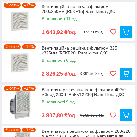
Є опт⇒
–17%
Вентиляційна решітка з фільтром
250х250мм [R5KF15] Ram klima ДКС
В наявності 11 од.
1 643,92
₴/од.
1 972,71 ₴/од.
Є опт⇒
–17%
Вентиляційна решітка з фільтром 325
х325мм [R5KF20] Ram klima ДКС
В наявності 6 од.
2 826,25
₴/од.
3 391,50 ₴/од.
Є опт⇒
–17%
Вентилятор з решіткою та фільтром 40/50
м3/год 230В [R5KV12230] Ram klima ДКС
В наявності 9 од.
3 807,80
₴/од.
4 569,36 ₴/од.
Є опт⇒
–17%
Вентилятор з решіткою та фільтром 200/220
м3/год 230В [R5KVL15230] Ram klima ДКС