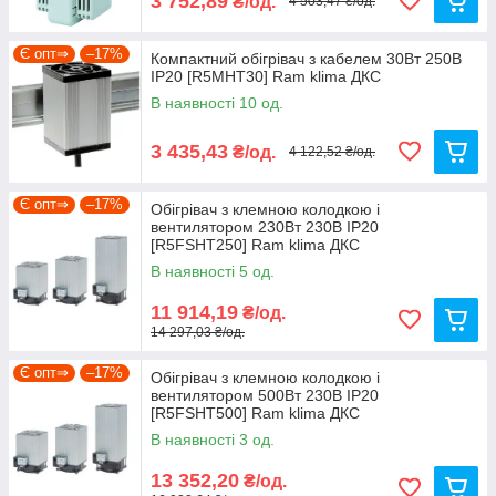
3 752,89
₴/од.
4 503,47 ₴/од.
Є опт⇒
–17%
Компактний обігрівач з кабелем 30Вт 250В
ІР20 [R5MHT30] Ram klima ДКС
В наявності 10 од.
3 435,43
₴/од.
4 122,52 ₴/од.
Є опт⇒
–17%
Обігрівач з клемною колодкою і
вентилятором 230Вт 230В ІР20
[R5FSHT250] Ram klima ДКС
В наявності 5 од.
11 914,19
₴/од.
14 297,03 ₴/од.
Є опт⇒
–17%
Обігрівач з клемною колодкою і
вентилятором 500Вт 230В ІР20
[R5FSHT500] Ram klima ДКС
В наявності 3 од.
13 352,20
₴/од.