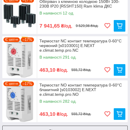
Є опт⇒
–17%
Обігрівач з клемною колодкою 150Вт 100-
230В ІР20 [R5SHT150] Ram klima ДКС
В наявності 12 од.
7 941,65
₴/од.
9 529,98 ₴/од.
Є опт⇒
–17%
Термостат NC контакт температура 0-60°C
червоний [s0103001] E.NEXT
e.climat.temp.pro.NC
В наявності 291 од.
463,10
₴/од.
555,72 ₴/од.
Є опт⇒
–17%
Термостат NO контакт температура 0-60°C
блакитний [s0103002] E.NEXT
e.climat.temp.pro.NO
В наявності 282 од.
463,10
₴/од.
555,72 ₴/од.