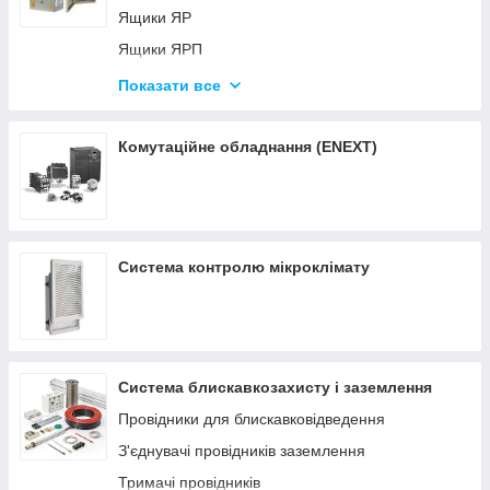
Таймери модульні
Ящики ЯР
Додаткові контакти
Реле інтерфейсне модульне
Ящики ЯРП
Незалежні розчіплювачі
Програмовані логічні контролери (ПЛК)
Ящики ЯТП
Перемикачі введення резерву
Показати все
Щит розподільний
Шафа безперебійного живлення
Комутаційне обладнання (ENEXT)
Система контролю мікроклімату
Система блискавкозахисту і заземлення
Провідники для блискавковідведення
З'єднувачі провідників заземлення
Тримачі провідників