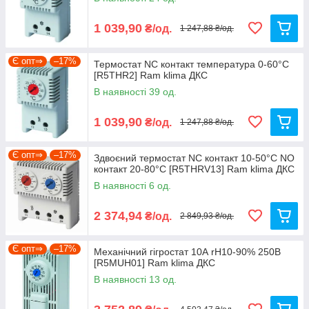
1 039,90
₴/од.
1 247,88 ₴/од.
Є опт⇒
–17%
Термостат NC контакт температура 0-60°C
[R5THR2] Ram klima ДКС
В наявності 39 од.
1 039,90
₴/од.
1 247,88 ₴/од.
Є опт⇒
–17%
Здвоєний термостат NC контакт 10-50°C NO
контакт 20-80°C [R5THRV13] Ram klima ДКС
В наявності 6 од.
2 374,94
₴/од.
2 849,93 ₴/од.
Є опт⇒
–17%
Механічний гігростат 10А rH10-90% 250В
[R5MUH01] Ram klima ДКС
В наявності 13 од.