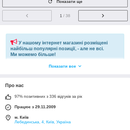
Показати ще
1
/ 38
У нашому інтернет магазині розміщені
найбільш популярні позиції, - але не всі.
Ми можемо більше!
Показати все
Якщо ви шукаєте конкретну позицію або заміну товару, який
більше не виробляють, відправте нам ваш перелік позицій, і
наші фахівці в короткий термін підберуть вам позиції за
вашим запитом, або аналоги інших виробників.
Про нас
97% позитивних з 336 відгуків за рік
+380675038212
(VIBER) |
pm@elnik.shop
Працює з 29.11.2009
Ми не просто інтернет-магазин, а велика, оптова,
компанія по комплектації будівельних об'єктів і
м. Київ
виробничих підприємств.
Лебединська, 4, Київ, Україна