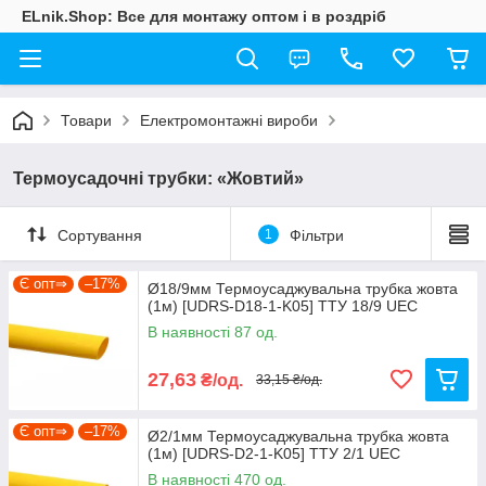
ELnik.Shop: Все для монтажу оптом і в роздріб
Товари
Електромонтажні вироби
Термоусадочні трубки: «Жовтий»
Сортування
1
Фільтри
Є опт⇒
–17%
Ø18/9мм Термоусаджувальна трубка жовта
(1м) [UDRS-D18-1-K05] ТТУ 18/9 UEC
В наявності 87 од.
27,63
₴/од.
33,15 ₴/од.
Є опт⇒
–17%
Ø2/1мм Термоусаджувальна трубка жовта
(1м) [UDRS-D2-1-K05] ТТУ 2/1 UEC
В наявності 470 од.