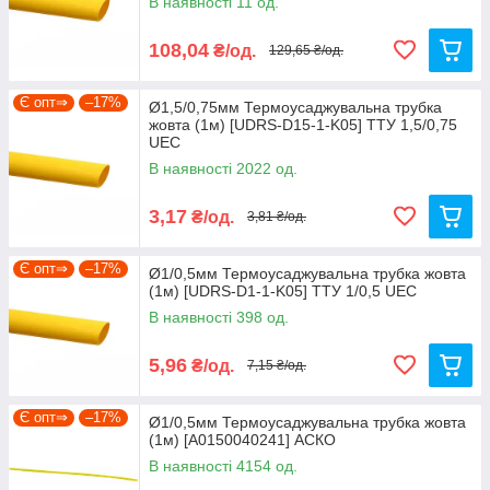
В наявності 11 од.
108,04
₴/од.
129,65 ₴/од.
Є опт⇒
–17%
Ø1,5/0,75мм Термоусаджувальна трубка
жовта (1м) [UDRS-D15-1-K05] ТТУ 1,5/0,75
UEC
В наявності 2022 од.
3,17
₴/од.
3,81 ₴/од.
Є опт⇒
–17%
Ø1/0,5мм Термоусаджувальна трубка жовта
(1м) [UDRS-D1-1-K05] ТТУ 1/0,5 UEC
В наявності 398 од.
5,96
₴/од.
7,15 ₴/од.
Є опт⇒
–17%
Ø1/0,5мм Термоусаджувальна трубка жовта
(1м) [A0150040241] АСКО
В наявності 4154 од.