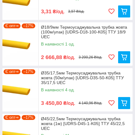
3,31
₴/од.
3,97 ₴/од.
Є опт⇒
–17%
Ø18/9мм Термоусаджувальна трубка жовта
(100м/упак) [UDRS-D18-100-K05] ТТУ 18/9
UEC
В наявності 1 од.
2 666,88
₴/од.
3 200,26 ₴/од.
Є опт⇒
–17%
Ø35/17,5мм Термоусаджувальна трубка
жовта (50м/упак) [UDRS-D35-50-K05] ТТУ
35/17,5 UEC
В наявності 4 од.
3 450,80
₴/од.
4 140,96 ₴/од.
Є опт⇒
–17%
Ø45/22,5мм Термоусаджувальна трубка
жовта (1м) [UDRS-D45-1-K05] ТТУ 45/22,5
UEC