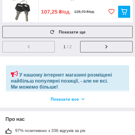
107,25
₴/од.
128,70 ₴/од.
Показати ще
1
/ 2
У нашому інтернет магазині розміщені
найбільш популярні позиції, - але не всі.
Ми можемо більше!
Показати все
Якщо ви шукаєте конкретну позицію або заміну товару, який
більше не виробляють, відправте нам ваш перелік позицій, і
наші фахівці в короткий термін підберуть вам позиції за
вашим запитом, або аналоги інших виробників.
Про нас
97% позитивних з 336 відгуків за рік
+380675038212
(VIBER) |
pm@elnik.shop