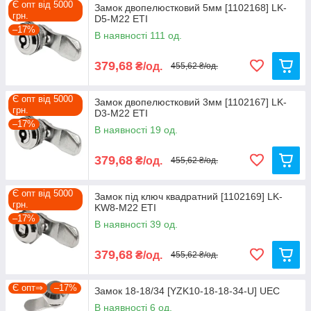
Є опт від 5000
Замок двопелюстковий 5мм [1102168] LK-
грн.
D5-M22 ETI
–17%
В наявності 111 од.
379,68
₴/од.
455,62 ₴/од.
Є опт від 5000
Замок двопелюстковий 3мм [1102167] LK-
грн.
D3-M22 ETI
–17%
В наявності 19 од.
379,68
₴/од.
455,62 ₴/од.
Є опт від 5000
Замок під ключ квадратний [1102169] LK-
грн.
KW8-M22 ETI
–17%
В наявності 39 од.
379,68
₴/од.
455,62 ₴/од.
Є опт⇒
–17%
Замок 18-18/34 [YZK10-18-18-34-U] UEC
В наявності 6 од.