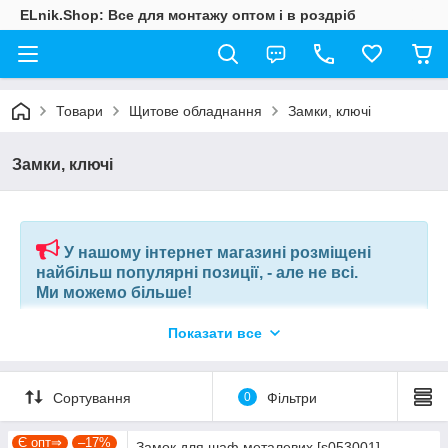
ELnik.Shop: Все для монтажу оптом і в роздріб
Товари
Щитове обладнання
Замки, ключі
Замки, ключі
У нашому інтернет магазині розміщені
найбільш популярні позиції, - але не всі.
Ми можемо більше!
Показати все
Якщо ви шукаєте конкретну позицію або заміну товару, який
більше не виробляють, відправте нам ваш перелік позицій, і
наші фахівці в короткий термін підберуть вам позиції за
вашим запитом, або аналоги інших виробників.
Сортування
0
Фільтри
+380675038212
(VIBER) |
pm@elnik.shop
Є опт⇒
–17%
Замок для шаф металевих [s053001]