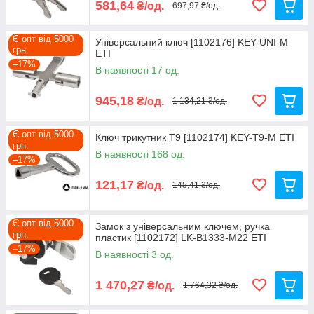
581,64
₴/од.
697,97 ₴/од.
Є опт від 5000
Універсальний ключ [1102176] KEY-UNI-M
грн.
ETI
–17%
В наявності 17 од.
945,18
₴/од.
1 134,21 ₴/од.
Є опт від 5000
Ключ трикутник T9 [1102174] KEY-T9-M ETI
грн.
В наявності 168 од.
–17%
121,17
₴/од.
145,41 ₴/од.
Є опт від 5000
Замок з універсальним ключем, ручка
грн.
пластик [1102172] LK-B1333-M22 ETI
–17%
В наявності 3 од.
1 470,27
₴/од.
1 764,32 ₴/од.