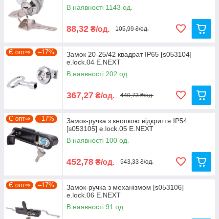
В наявності 1143 од.
88,32
₴/од.
105,99 ₴/од.
Є опт⇒
–17%
Замок 20-25/42 квадрат IP65 [s053104]
e.lock.04 E.NEXT
В наявності 202 од.
367,27
₴/од.
440,73 ₴/од.
Є опт⇒
–17%
Замок-ручка з кнопкою відкриття IP54
[s053105] e.lock.05 E.NEXT
В наявності 100 од.
452,78
₴/од.
543,33 ₴/од.
Є опт⇒
–17%
Замок-ручка з механізмом [s053106]
e.lock.06 E.NEXT
В наявності 91 од.