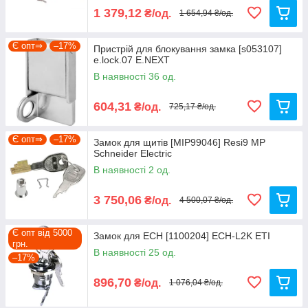
1 379,12
₴/од.
1 654,94 ₴/од.
Є опт⇒
–17%
Пристрій для блокування замка [s053107]
e.lock.07 E.NEXT
В наявності 36 од.
604,31
₴/од.
725,17 ₴/од.
Є опт⇒
–17%
Замок для щитів [MIP99046] Resi9 MP
Schneider Electric
В наявності 2 од.
3 750,06
₴/од.
4 500,07 ₴/од.
Є опт від 5000
Замок для ECH [1100204] ECH-L2K ETI
грн.
В наявності 25 од.
–17%
896,70
₴/од.
1 076,04 ₴/од.