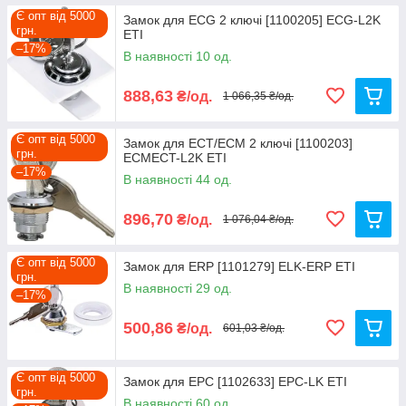
Є опт від 5000
Замок для ECG 2 ключі [1100205] ECG-L2K
грн.
ETI
–17%
В наявності 10 од.
888,63
₴/од.
1 066,35 ₴/од.
Є опт від 5000
Замок для ECT/ECM 2 ключі [1100203]
грн.
ECMECT-L2K ETI
–17%
В наявності 44 од.
896,70
₴/од.
1 076,04 ₴/од.
Є опт від 5000
Замок для ERP [1101279] ELK-ERP ETI
грн.
В наявності 29 од.
–17%
500,86
₴/од.
601,03 ₴/од.
Є опт від 5000
Замок для EPC [1102633] EPC-LK ETI
грн.
В наявності 60 од.