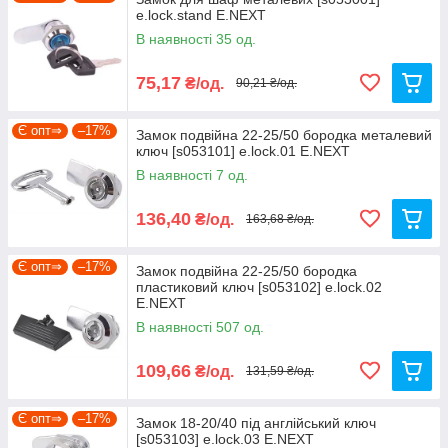
e.lock.stand E.NEXT
Ми не просто інтернет-магазин, а велика, оптова,
В наявності 35 од.
компанія по комплектації будівельних об'єктів і
виробничих підприємств.
75,17
₴/од.
90,21 ₴/од.
Є опт⇒
–17%
Замок подвійна 22-25/50 бородка металевий
ключ [s053101] e.lock.01 E.NEXT
В наявності 7 од.
136,40
₴/од.
163,68 ₴/од.
Є опт⇒
–17%
Замок подвійна 22-25/50 бородка
пластиковий ключ [s053102] e.lock.02
E.NEXT
В наявності 507 од.
109,66
₴/од.
131,59 ₴/од.
Є опт⇒
–17%
Замок 18-20/40 під англійський ключ
[s053103] e.lock.03 E.NEXT