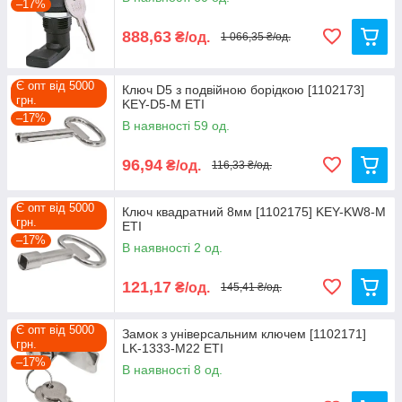
–17%
888,63
₴/од.
1 066,35 ₴/од.
Є опт від 5000
Ключ D5 з подвійною борідкою [1102173]
грн.
KEY-D5-M ETI
–17%
В наявності 59 од.
96,94
₴/од.
116,33 ₴/од.
Є опт від 5000
Ключ квадратний 8мм [1102175] KEY-KW8-M
грн.
ETI
–17%
В наявності 2 од.
121,17
₴/од.
145,41 ₴/од.
Є опт від 5000
Замок з універсальним ключем [1102171]
грн.
LK-1333-M22 ETI
–17%
В наявності 8 од.