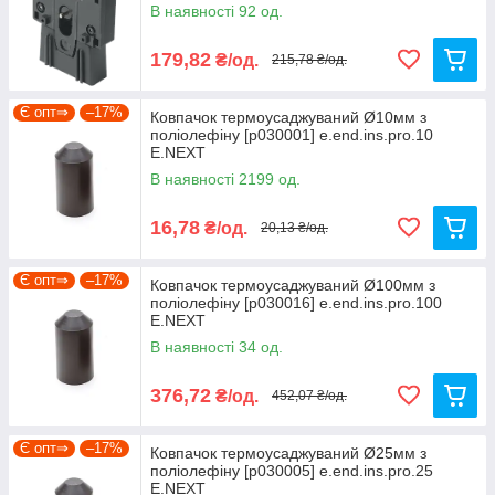
В наявності 92 од.
179,82
₴/од.
215,78 ₴/од.
Є опт⇒
–17%
Ковпачок термоусаджуваний Ø10мм з
поліолефіну [p030001] e.end.ins.pro.10
E.NEXT
В наявності 2199 од.
16,78
₴/од.
20,13 ₴/од.
Є опт⇒
–17%
Ковпачок термоусаджуваний Ø100мм з
поліолефіну [p030016] e.end.ins.pro.100
E.NEXT
В наявності 34 од.
376,72
₴/од.
452,07 ₴/од.
Є опт⇒
–17%
Ковпачок термоусаджуваний Ø25мм з
поліолефіну [p030005] e.end.ins.pro.25
E.NEXT