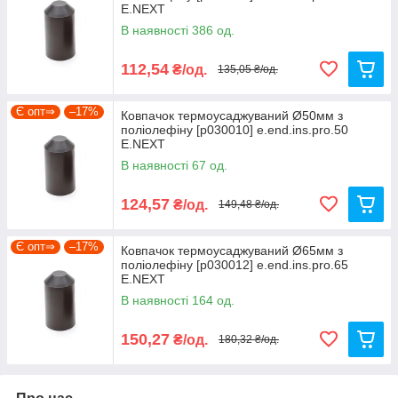
E.NEXT
В наявності 386 од.
112,54
₴/од.
135,05 ₴/од.
Є опт⇒
–17%
Ковпачок термоусаджуваний Ø50мм з
поліолефіну [p030010] e.end.ins.pro.50
E.NEXT
В наявності 67 од.
124,57
₴/од.
149,48 ₴/од.
Є опт⇒
–17%
Ковпачок термоусаджуваний Ø65мм з
поліолефіну [p030012] e.end.ins.pro.65
E.NEXT
В наявності 164 од.
150,27
₴/од.
180,32 ₴/од.