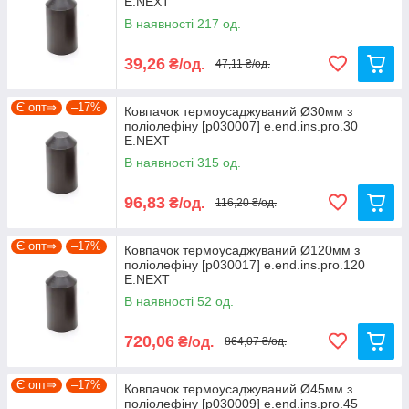
E.NEXT
В наявності 217 од.
39,26
₴/од.
47,11 ₴/од.
Є опт⇒
–17%
Ковпачок термоусаджуваний Ø30мм з
поліолефіну [p030007] e.end.ins.pro.30
E.NEXT
В наявності 315 од.
96,83
₴/од.
116,20 ₴/од.
Є опт⇒
–17%
Ковпачок термоусаджуваний Ø120мм з
поліолефіну [p030017] e.end.ins.pro.120
E.NEXT
В наявності 52 од.
720,06
₴/од.
864,07 ₴/од.
Є опт⇒
–17%
Ковпачок термоусаджуваний Ø45мм з
поліолефіну [p030009] e.end.ins.pro.45