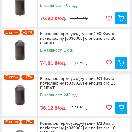
В наявності 405 од.
76,92
₴/од.
92,31 ₴/од.
Є опт⇒
–17%
Ковпачок термоусаджуваний Ø28мм з
поліолефіну [p030006] e.end.ins.pro.28
E.NEXT
В наявності 1 од.
74,81
₴/од.
89,77 ₴/од.
Є опт⇒
–17%
Ковпачок термоусаджуваний Ø13мм з
поліолефіну [p030020] e.end.ins.pro.13
E.NEXT
В наявності 242 од.
36,12
₴/од.
43,35 ₴/од.
Є опт⇒
–17%
Ковпачок термоусаджуваний Ø18мм з
поліолефіну [p030002] e.end.ins.pro.18