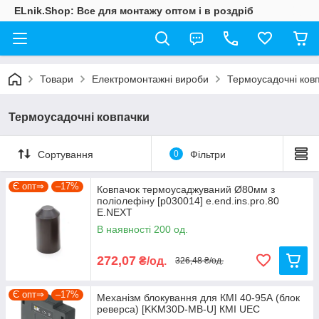
ELnik.Shop: Все для монтажу оптом і в роздріб
Товари
Електромонтажні вироби
Термоусадочні ков
Термоусадочні ковпачки
Сортування
0
Фільтри
Є опт⇒
–17%
Ковпачок термоусаджуваний Ø80мм з
поліолефіну [p030014] e.end.ins.pro.80
E.NEXT
В наявності 200 од.
272,07
₴/од.
326,48 ₴/од.
Є опт⇒
–17%
Механізм блокування для КМІ 40-95А (блок
реверса) [KKM30D-MB-U] КМІ UEC