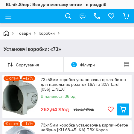
ELnik.Shop: Все для монтажу оптом і в роздріб
Товари
Коробки
Установчі коробки: «73»
Сортування
1
Фільтри
Є опт⇒
–17%
73х58мм коробка установочна цегла-бетон
для панельних розеток 16А та 32А Tarel
[056] E.NEXT
В наявності 36 од.
262,64
₴/од.
315,17 ₴/од.
Є опт⇒
–17%
73х45мм коробка установочна кирпич-бетон
набірна [KU 68-45_KA] ПВХ Kopos