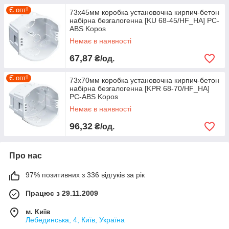
Є опт!
73х45мм коробка установочна кирпич-бетон
набірна безгалогенна [KU 68-45/HF_HA] PC-
ABS Kopos
Немає в наявності
67,87
₴/од.
Є опт!
73х70мм коробка установочна кирпич-бетон
набірна безгалогенна [KPR 68-70/HF_HA]
PC-ABS Kopos
Немає в наявності
96,32
₴/од.
Про нас
97% позитивних з 336 відгуків за рік
Працює з 29.11.2009
м. Київ
Лебединська, 4, Київ, Україна