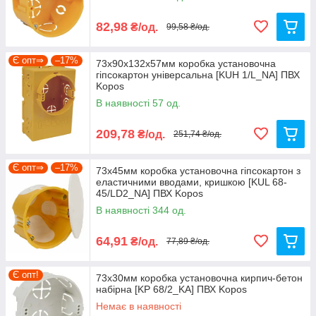
82,98
₴/од.
99,58 ₴/од.
Є опт⇒
–17%
73х90х132х57мм коробка установочна
гіпсокартон універсальна [KUH 1/L_NA] ПВХ
Kopos
В наявності 57 од.
209,78
₴/од.
251,74 ₴/од.
Є опт⇒
–17%
73х45мм коробка установочна гіпсокартон з
еластичними вводами, кришкою [KUL 68-
45/LD2_NA] ПВХ Kopos
В наявності 344 од.
64,91
₴/од.
77,89 ₴/од.
Є опт!
73х30мм коробка установочна кирпич-бетон
набірна [KP 68/2_KA] ПВХ Kopos
Немає в наявності