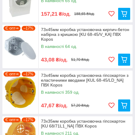
В наявності 65 од.
157,21
₴/од.
188,65 ₴/од.
Є опт⇒
–17%
73х45мм коробка установочна кирпич-бетон
набірна з кришкою [KU 68-45/V_KA] ПВХ
Kopos
В наявності 64 од.
43,08
₴/од.
51,70 ₴/од.
Є опт⇒
–17%
73х45мм коробка установочна гіпсокартон з
еластичними вводами [KUL 68-45/LD_NA]
ПВХ Kopos
В наявності 359 од.
47,67
₴/од.
57,20 ₴/од.
Є опт⇒
–17%
73х35мм коробка установочна гіпсокартон
[KU 68/71L1_NA] ПВХ Kopos
В наявності 211 од.