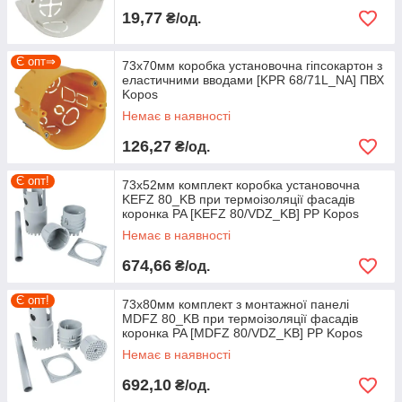
19,77
₴/од.
Є опт⇒
73х70мм коробка установочна гіпсокартон з
еластичними вводами [KPR 68/71L_NA] ПВХ
Kopos
Немає в наявності
126,27
₴/од.
Є опт!
73х52мм комплект коробка установочна
KEFZ 80_KB при термоізоляції фасадів
коронка PA [KEFZ 80/VDZ_KB] PP Kopos
Немає в наявності
674,66
₴/од.
Є опт!
73х80мм комплект з монтажної панелі
MDFZ 80_KB при термоізоляції фасадів
коронка PA [MDFZ 80/VDZ_KB] PP Kopos
Немає в наявності
692,10
₴/од.