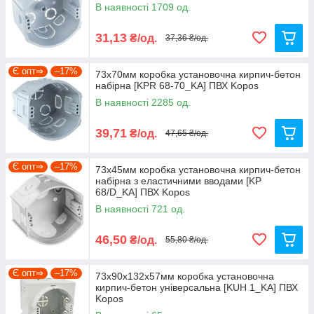
В наявності 1709 од.
31,13
₴/од.
37,36 ₴/од.
Є опт⇒
–17%
73х70мм коробка установочна кирпич-бетон
набірна [KPR 68-70_KA] ПВХ Kopos
В наявності 2285 од.
39,71
₴/од.
47,65 ₴/од.
Є опт⇒
–17%
73х45мм коробка установочна кирпич-бетон
набірна з еластичними вводами [KP
68/D_KA] ПВХ Kopos
В наявності 721 од.
46,50
₴/од.
55,80 ₴/од.
Є опт⇒
–17%
73х90х132х57мм коробка установочна
кирпич-бетон універсальна [KUH 1_KA] ПВХ
Kopos