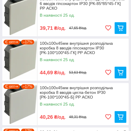
6 вводів гіпсокартон IP30 [РК-85*85*45-ГК]
PP АСКО
В наявності 25 од.
39,71
₴/од.
47,65 ₴/од.
Є опт⇒
–17%
100х100х45мм внутрішня розподільча
коробка 8 вводів гіпсокартон IP30
[РК-100*100*45-ГК] PP АСКО
В наявності 25 од.
44,69
₴/од.
53,63 ₴/од.
Є опт⇒
–17%
100х100х45мм внутрішня розподільча
коробка 8 вводів цегла-бетон IP30
[РК-100*100*45-Б] PP АСКО
В наявності 25 од.
40,26
₴/од.
48,31 ₴/од.
Є опт⇒
–17%