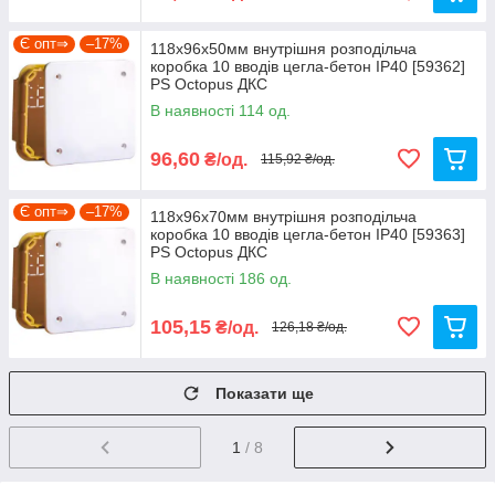
Є опт⇒
–17%
118х96х50мм внутрішня розподільча
коробка 10 вводів цегла-бетон IP40 [59362]
PS Octopus ДКС
В наявності 114 од.
96,60
₴/од.
115,92 ₴/од.
Є опт⇒
–17%
118х96х70мм внутрішня розподільча
коробка 10 вводів цегла-бетон IP40 [59363]
PS Octopus ДКС
В наявності 186 од.
105,15
₴/од.
126,18 ₴/од.
Показати ще
1
/ 8