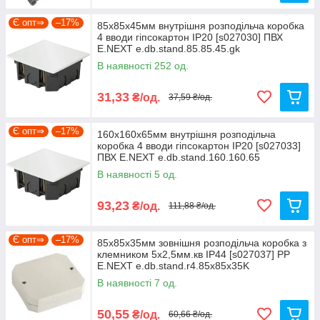
Є опт⇒
–17%
85х85х45мм внутрішня розподільча коробка
4 вводи гіпсокартон IP20 [s027030] ПВХ
E.NEXT e.db.stand.85.85.45.gk
В наявності 252 од.
31,33
₴/од.
37,59 ₴/од.
Є опт⇒
–17%
160х160х65мм внутрішня розподільча
коробка 4 вводи гіпсокартон IP20 [s027033]
ПВХ E.NEXT e.db.stand.160.160.65
В наявності 5 од.
93,23
₴/од.
111,88 ₴/од.
Є опт⇒
–17%
85х85х35мм зовнішня розподільча коробка з
клемником 5х2,5мм.кв IP44 [s027037] PP
E.NEXT e.db.stand.r4.85x85x35K
В наявності 7 од.
50,55
₴/од.
60,66 ₴/од.