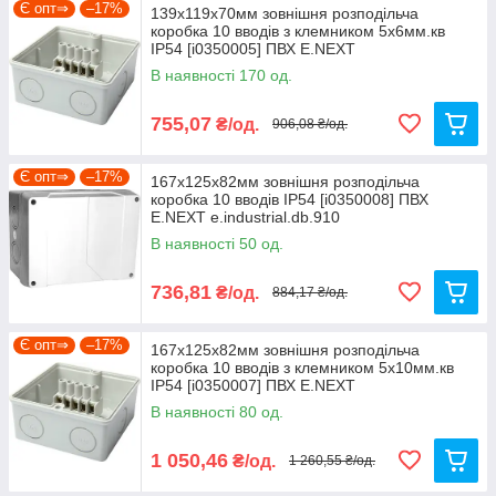
Є опт⇒
–17%
139х119х70мм зовнішня розподільча
коробка 10 вводів з клемником 5х6мм.кв
IP54 [i0350005] ПВХ E.NEXT
e.industrial.db.906.k
В наявності 170 од.
755,07
₴/од.
906,08 ₴/од.
Є опт⇒
–17%
167х125х82мм зовнішня розподільча
коробка 10 вводів IP54 [i0350008] ПВХ
E.NEXT e.industrial.db.910
В наявності 50 од.
736,81
₴/од.
884,17 ₴/од.
Є опт⇒
–17%
167х125х82мм зовнішня розподільча
коробка 10 вводів з клемником 5х10мм.кв
IP54 [i0350007] ПВХ E.NEXT
e.industrial.db.910.k
В наявності 80 од.
1 050,46
₴/од.
1 260,55 ₴/од.