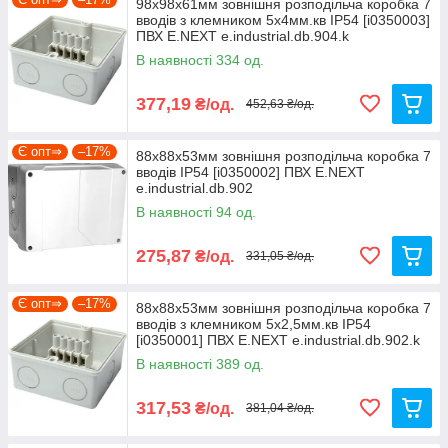
98х98х61мм зовнішня розподільча коробка 7
вводів з клемником 5х4мм.кв IP54 [i0350003]
ПВХ E.NEXT e.industrial.db.904.k
В наявності 334 од.
377,19
₴/од.
452,63 ₴/од.
Є опт⇒
–17%
88х88х53мм зовнішня розподільча коробка 7
вводів IP54 [i0350002] ПВХ E.NEXT
e.industrial.db.902
В наявності 94 од.
275,87
₴/од.
331,05 ₴/од.
Є опт⇒
–17%
88х88х53мм зовнішня розподільча коробка 7
вводів з клемником 5х2,5мм.кв IP54
[i0350001] ПВХ E.NEXT e.industrial.db.902.k
В наявності 389 од.
317,53
₴/од.
381,04 ₴/од.