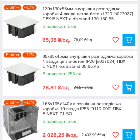
Є опт⇒
–17%
130х130х55мм внутрішня розподільча
коробка 4 вводи цегла-бетон IP20 [s027027]
ПВХ E.NEXT e.db.stand.130.130.55
В наявності 1 од.
65,08
₴/од.
78,09 ₴/од.
Є опт⇒
–17%
85х85х45мм внутрішня розподільча коробка
4 вводи цегла-бетон IP20 [s027024] ПВХ
E.NEXT e.db.stand.85.85.45
В наявності 255 од.
28,81
₴/од.
34,57 ₴/од.
Є опт⇒
–17%
165х165х140мм зовнішня розподільча
коробка 10 вводів IP55 [9110-000] ПВХ
E.NEXT Z1 SO
В наявності 5 од.
2 028,25
₴/од.
2 433,90 ₴/од.