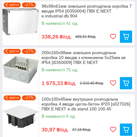
Є опт⇒
–17%
98х98х61мм зовнішня розподільча коробка 7
вводів IP54 [i0350004] ПВХ E.NEXT
e.industrial.db.904
В наявності 41 од.
338,26
₴/од.
405,91 ₴/од.
Є опт⇒
–17%
200х160х98мм зовнішня розподільча
коробка 10 вводів з клемником 5х25мм.кв
IP54 [i0350009] ПВХ E.NEXT
e.industrial.db.925.k
В наявності 75 од.
1 675,33
₴/од.
2 010,40 ₴/од.
Є опт⇒
–17%
100х100х45мм внутрішня розподільча
коробка 4 вводи цегла-бетон IP20 [s027026]
ПВХ E.NEXT e.db.stand.100.100.45
В наявності 5 од.
30,97
₴/од.
37,16 ₴/од.