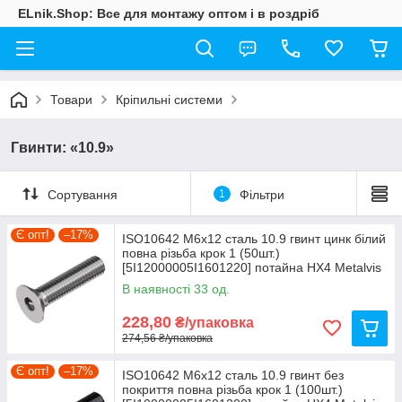
ELnik.Shop: Все для монтажу оптом і в роздріб
Товари
Кріпильні системи
Гвинти: «10.9»
Сортування
1
Фільтри
Є опт!
–17%
ISO10642 М6х12 сталь 10.9 гвинт цинк білий
повна різьба крок 1 (50шт.)
[5I12000005I1601220] потайна HX4 Metalvis
В наявності 33 од.
228,80
₴/упаковка
274,56 ₴/упаковка
Є опт!
–17%
ISO10642 М6х12 сталь 10.9 гвинт без
покриття повна різьба крок 1 (100шт.)