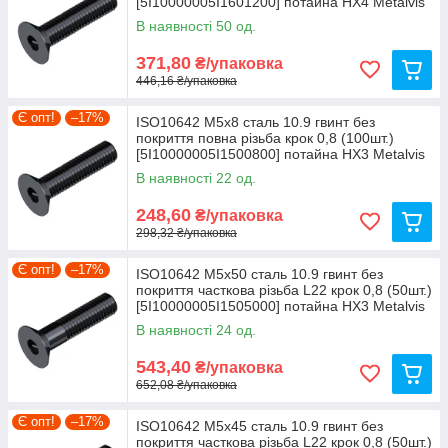
[5I10000005I1601200] потайна HX4 Metalvis
В наявності 50 од.
371,80
₴/упаковка
446,16 ₴/упаковка
Є опт!
–17%
ISO10642 М5х8 сталь 10.9 гвинт без
покриття повна різьба крок 0,8 (100шт.)
[5I10000005I1500800] потайна HX3 Metalvis
В наявності 22 од.
248,60
₴/упаковка
298,32 ₴/упаковка
Є опт!
–17%
ISO10642 М5х50 сталь 10.9 гвинт без
покриття часткова різьба L22 крок 0,8 (50шт.)
[5I10000005I1505000] потайна HX3 Metalvis
В наявності 24 од.
543,40
₴/упаковка
652,08 ₴/упаковка
Є опт!
–17%
ISO10642 М5х45 сталь 10.9 гвинт без
покриття часткова різьба L22 крок 0,8 (50шт.)