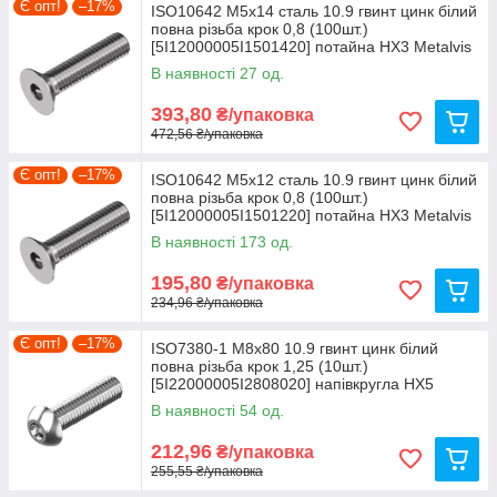
Є опт!
–17%
ISO10642 М5х14 сталь 10.9 гвинт цинк білий
повна різьба крок 0,8 (100шт.)
[5I12000005I1501420] потайна HX3 Metalvis
В наявності 27 од.
393,80
₴/упаковка
472,56 ₴/упаковка
Є опт!
–17%
ISO10642 М5х12 сталь 10.9 гвинт цинк білий
повна різьба крок 0,8 (100шт.)
[5I12000005I1501220] потайна HX3 Metalvis
В наявності 173 од.
195,80
₴/упаковка
234,96 ₴/упаковка
Є опт!
–17%
ISO7380-1 М8х80 10.9 гвинт цинк білий
повна різьба крок 1,25 (10шт.)
[5I22000005I2808020] напівкругла HX5
Metalvis
В наявності 54 од.
212,96
₴/упаковка
255,55 ₴/упаковка