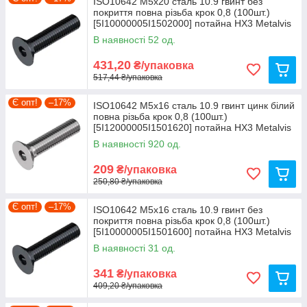
ISO10642 М5х20 сталь 10.9 гвинт без
покриття повна різьба крок 0,8 (100шт.)
[5I10000005I1502000] потайна HX3 Metalvis
В наявності 52 од.
431,20
₴/упаковка
517,44 ₴/упаковка
Є опт!
–17%
ISO10642 М5х16 сталь 10.9 гвинт цинк білий
повна різьба крок 0,8 (100шт.)
[5I12000005I1501620] потайна HX3 Metalvis
В наявності 920 од.
209
₴/упаковка
250,80 ₴/упаковка
Є опт!
–17%
ISO10642 М5х16 сталь 10.9 гвинт без
покриття повна різьба крок 0,8 (100шт.)
[5I10000005I1501600] потайна HX3 Metalvis
В наявності 31 од.
341
₴/упаковка
409,20 ₴/упаковка