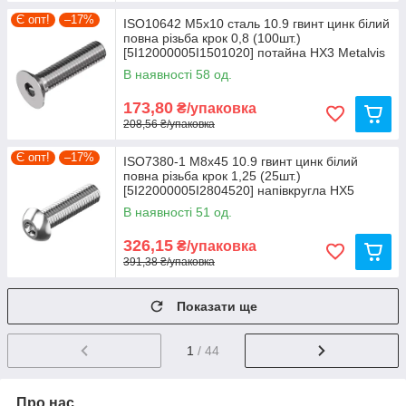
Є опт!
–17%
ISO10642 М5х10 сталь 10.9 гвинт цинк білий
повна різьба крок 0,8 (100шт.)
[5I12000005I1501020] потайна HX3 Metalvis
В наявності 58 од.
173,80
₴/упаковка
208,56 ₴/упаковка
Є опт!
–17%
ISO7380-1 М8х45 10.9 гвинт цинк білий
повна різьба крок 1,25 (25шт.)
[5I22000005I2804520] напівкругла HX5
Metalvis
В наявності 51 од.
326,15
₴/упаковка
391,38 ₴/упаковка
Показати ще
1
/ 44
Про нас