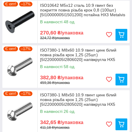
Є опт!
–17%
ISO10642 М5х12 сталь 10.9 гвинт без
покриття повна різьба крок 0,8 (100шт.)
[5I10000005I1501200] потайна HX3 Metalvis
В наявності 48 од.
270,60
₴/упаковка
324,72 ₴/упаковка
Є опт!
–17%
ISO7380-1 М8х60 10.9 гвинт цинк білий
повна різьба крок 1,25 (25шт.)
[5I22000005I2806020] напівкругла HX5
Metalvis
В наявності 58 од.
382,80
₴/упаковка
459,36 ₴/упаковка
Є опт!
–17%
ISO7380-1 М8х50 10.9 гвинт цинк білий
повна різьба крок 1,25 (25шт.)
[5I22000005I2805020] напівкругла HX5
Metalvis
В наявності 26 од.
342,65
₴/упаковка
411,18 ₴/упаковка