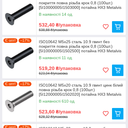
покриття повна різьба крок 0,8 (100шт.)
[5I10000005I1503000] потайна HX3 Metalvis
В наявності 14 од.
532,40
₴/упаковка
638,88 ₴/упаковка
Є опт!
–17%
ISO10642 М5х25 сталь 10.9 гвинт без
покриття повна різьба крок 0,8 (100шт.)
[5I10000005I1502500] потайна HX3 Metalvis
В наявності 11 од.
519,20
₴/упаковка
623,04 ₴/упаковка
Є опт!
–17%
ISO10642 М5х20 сталь 10.9 гвинт цинк білий
повна різьба крок 0,8 (100шт.)
[5I12000005I1502020] потайна HX3 Metalvis
В наявності 610 од.
523,60
₴/упаковка
628,32 ₴/упаковка
Є опт!
–17%