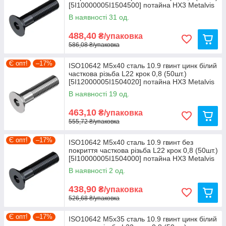
[5I10000005I1504500] потайна HX3 Metalvis
В наявності 31 од.
488,40
₴/упаковка
586,08 ₴/упаковка
Є опт!
–17%
ISO10642 М5х40 сталь 10.9 гвинт цинк білий
часткова різьба L22 крок 0,8 (50шт.)
[5I12000005I1504020] потайна HX3 Metalvis
В наявності 19 од.
463,10
₴/упаковка
555,72 ₴/упаковка
Є опт!
–17%
ISO10642 М5х40 сталь 10.9 гвинт без
покриття часткова різьба L22 крок 0,8 (50шт.)
[5I10000005I1504000] потайна HX3 Metalvis
В наявності 2 од.
438,90
₴/упаковка
526,68 ₴/упаковка
Є опт!
–17%
ISO10642 М5х35 сталь 10.9 гвинт цинк білий