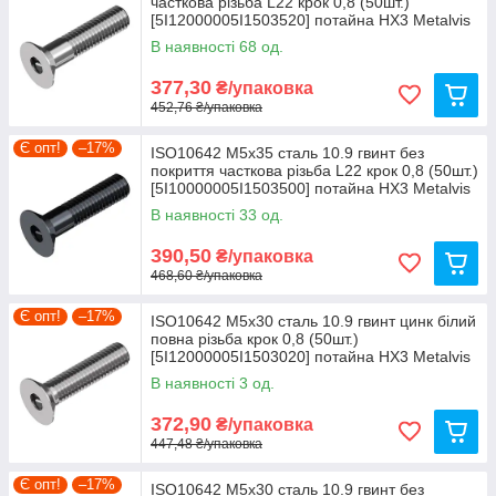
часткова різьба L22 крок 0,8 (50шт.)
[5I12000005I1503520] потайна HX3 Metalvis
В наявності 68 од.
377,30
₴/упаковка
452,76 ₴/упаковка
Є опт!
–17%
ISO10642 М5х35 сталь 10.9 гвинт без
покриття часткова різьба L22 крок 0,8 (50шт.)
[5I10000005I1503500] потайна HX3 Metalvis
В наявності 33 од.
390,50
₴/упаковка
468,60 ₴/упаковка
Є опт!
–17%
ISO10642 М5х30 сталь 10.9 гвинт цинк білий
повна різьба крок 0,8 (50шт.)
[5I12000005I1503020] потайна HX3 Metalvis
В наявності 3 од.
372,90
₴/упаковка
447,48 ₴/упаковка
Є опт!
–17%
ISO10642 М5х30 сталь 10.9 гвинт без