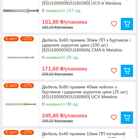
[92U10000092U160390] UCX-b Metalvis
В наявності 157 од.
151,80
₴/упаковка
182,16 ₴/упаковка
Є опт!
–17%
Дюбель 6х60 прижим 30мм ПП з буртиком і
ударним шурупом цинк (100 шт.)
[92U10000092U16060А] CMА-b Metalvis
В наявності 29 од.
171,60
₴/упаковка
205,92 ₴/упаковка
Є опт!
–17%
Дюбель 8х80 прижим 40мм нейлон з
буртиком і ударним шурупом цинк (25 шт.)
[92U10000092U180800] UCX Metalvis
В наявності 99 од.
245,85
₴/упаковка
295,02 ₴/упаковка
Є опт!
–17%
Дюбель 6х40 прижим 10мм ПП потайний