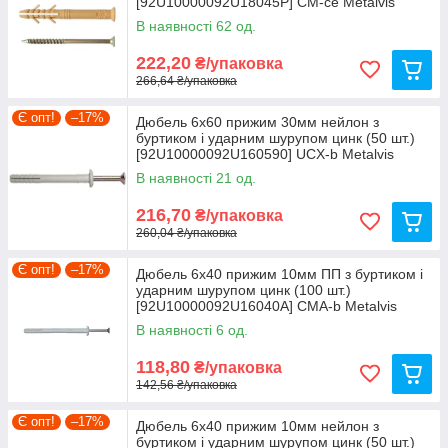
[92U10000092U18045Р] CM-ce Metalvis
В наявності 62 од.
222,20
₴/упаковка
266,64 ₴/упаковка
Є опт!
–17%
Дюбель 6х60 прижим 30мм нейлон з
буртиком і ударним шурупом цинк (50 шт.)
[92U10000092U160590] UCX-b Metalvis
В наявності 21 од.
216,70
₴/упаковка
260,04 ₴/упаковка
Є опт!
–17%
Дюбель 6х40 прижим 10мм ПП з буртиком і
ударним шурупом цинк (100 шт.)
[92U10000092U16040А] CMА-b Metalvis
В наявності 6 од.
118,80
₴/упаковка
142,56 ₴/упаковка
Є опт!
–17%
Дюбель 6х40 прижим 10мм нейлон з
буртиком і ударним шурупом цинк (50 шт.)