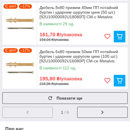
Є опт!
–17%
Дюбель 8х80 прижим 40мм ПП потайний
буртик і ударним шурупом цинк (50 шт.)
[92U10000092U18080П] CM-c Metalvis
В наявності 29 од.
161,70
₴/упаковка
194,04 ₴/упаковка
Є опт!
–17%
Дюбель 6х80 прижим 50мм ПП потайний
буртик і ударним шурупом цинк (100 шт.)
[92U10000092U16080Р] CM-ce Metalvis
В наявності 112 од.
195,80
₴/упаковка
234,96 ₴/упаковка
Показати ще
1
/ 6
Про нас