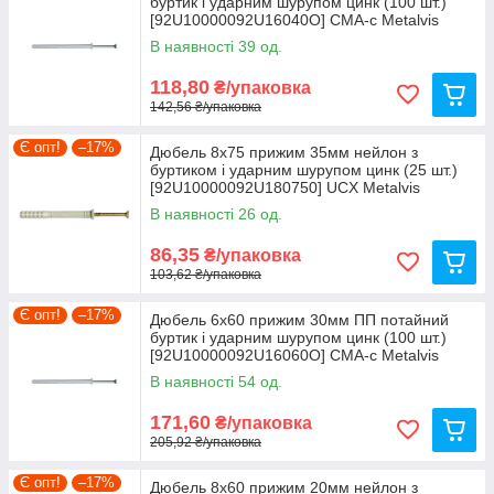
буртик і ударним шурупом цинк (100 шт.)
[92U10000092U16040О] CMА-c Metalvis
В наявності 39 од.
118,80
₴/упаковка
142,56 ₴/упаковка
Є опт!
–17%
Дюбель 8х75 прижим 35мм нейлон з
буртиком і ударним шурупом цинк (25 шт.)
[92U10000092U180750] UCX Metalvis
В наявності 26 од.
86,35
₴/упаковка
103,62 ₴/упаковка
Є опт!
–17%
Дюбель 6х60 прижим 30мм ПП потайний
буртик і ударним шурупом цинк (100 шт.)
[92U10000092U16060О] CMА-c Metalvis
В наявності 54 од.
171,60
₴/упаковка
205,92 ₴/упаковка
Є опт!
–17%
Дюбель 8х60 прижим 20мм нейлон з