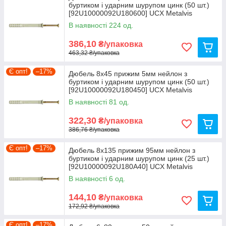
буртиком і ударним шурупом цинк (50 шт.)
[92U10000092U180600] UCX Metalvis
В наявності 224 од.
386,10
₴/упаковка
463,32 ₴/упаковка
Є опт!
–17%
Дюбель 8х45 прижим 5мм нейлон з
буртиком і ударним шурупом цинк (50 шт.)
[92U10000092U180450] UCX Metalvis
В наявності 81 од.
322,30
₴/упаковка
386,76 ₴/упаковка
Є опт!
–17%
Дюбель 8х135 прижим 95мм нейлон з
буртиком і ударним шурупом цинк (25 шт.)
[92U10000092U180A40] UCX Metalvis
В наявності 6 од.
144,10
₴/упаковка
172,92 ₴/упаковка
Є опт!
–17%