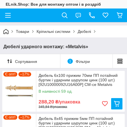
ELnik.Shop: Все для монтажу оптом і в роздріб
Товари
Кріпильні системи
Дюбелі
Дюбелі ударного монтажу: «Metalvis»
Сортування
1
Фільтри
Є опт!
–17%
Дюбель 6х100 прижим 70мм ПП потайний
буртик і ударним шурупом цинк (100 шт.)
[92U10000092U16A00Р] CM-ce Metalvis
В наявності 59 од.
288,20
₴/упаковка
345,84 ₴/упаковка
Є опт!
–17%
Дюбель 8х45 прижим 5мм ПП потайний
буртик і ударним шурупом цинк (100 шт.)