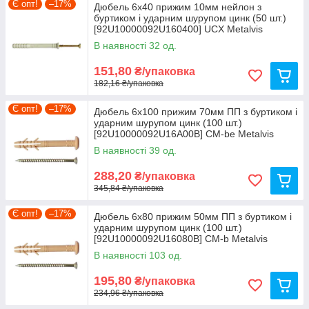
Є опт!
–17%
Дюбель 6х40 прижим 10мм нейлон з
буртиком і ударним шурупом цинк (50 шт.)
[92U10000092U160400] UCX Metalvis
В наявності 32 од.
151,80
₴/упаковка
182,16 ₴/упаковка
Є опт!
–17%
Дюбель 6х100 прижим 70мм ПП з буртиком і
ударним шурупом цинк (100 шт.)
[92U10000092U16A00B] CM-be Metalvis
В наявності 39 од.
288,20
₴/упаковка
345,84 ₴/упаковка
Є опт!
–17%
Дюбель 6х80 прижим 50мм ПП з буртиком і
ударним шурупом цинк (100 шт.)
[92U10000092U16080B] CM-b Metalvis
В наявності 103 од.
195,80
₴/упаковка
234,96 ₴/упаковка