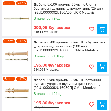
Є опт!
–17%
Дюбель 8х100 прижим 60мм нейлон з
буртиком і ударним шурупом цинк (25 шт.)
[92U10000092U180A00] UCX Metalvis
В наявності 9 од.
290,95
₴/упаковка
349,14 ₴/упаковка
Є опт!
–17%
Дюбель 6х80 прижим 50мм ПП з буртиком і
ударним шурупом цинк (100 шт.)
[92U10000092U16080Е] CM-be Metalvis
В наявності 110 од.
195,80
₴/упаковка
234,96 ₴/упаковка
Є опт!
–17%
Дюбель 6х80 прижим 50мм ПП потайний
буртик і ударним шурупом цинк (100 шт.)
[92U10000092U16080П] CM-c Metalvis
В наявності 24 од.
195,80
₴/упаковка
234,96 ₴/упаковка