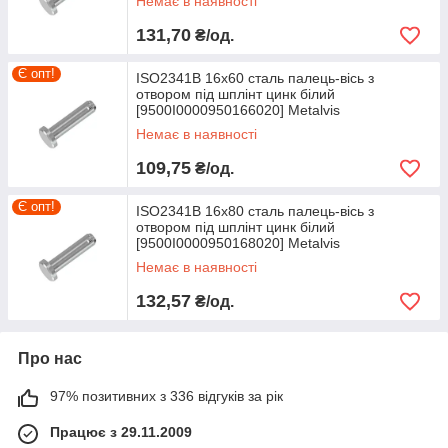
Немає в наявності
131,70
₴/од.
Є опт!
ISO2341B 16х60 сталь палець-вісь з
отвором під шплінт цинк білий
[9500I0000950166020] Metalvis
Немає в наявності
109,75
₴/од.
Є опт!
ISO2341B 16х80 сталь палець-вісь з
отвором під шплінт цинк білий
[9500I0000950168020] Metalvis
Немає в наявності
132,57
₴/од.
Про нас
97% позитивних з 336 відгуків за рік
Працює з 29.11.2009