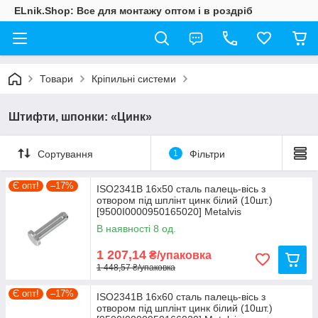
ELnik.Shop: Все для монтажу оптом і в роздріб
Товари
Кріпильні системи
Штифти, шпонки: «Цинк»
Сортування
1
Фільтри
Є опт!
–17%
ISO2341B 16х50 сталь палець-вісь з
отвором під шплінт цинк білий (10шт.)
[9500I0000950165020] Metalvis
В наявності 8 од.
1 207,14
₴/упаковка
1 448,57 ₴/упаковка
Є опт!
–17%
ISO2341B 16х60 сталь палець-вісь з
отвором під шплінт цинк білий (10шт.)