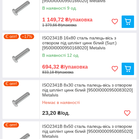
[9500I0000950166020] Metalvis
В наявності 9 од.
1 149,72
₴/упаковка
1 379,66 ₴/упаковка
Є опт!
–17%
ISO2341B 16х80 сталь палець-вісь з
отвором під шплінт цинк білий (5шт.)
[9500I0000950168020] Metalvis
В наявності 12 од.
694,32
₴/упаковка
833,18 ₴/упаковка
Є опт!
ISO2341B 8х30 сталь палець-вісь з отвором
під шплінт цинк білий [9500I0000950083020]
Metalvis
Немає в наявності
23,20
₴/од.
Є опт!
ISO2341B 8х50 сталь палець-вісь з отвором
під шплінт цинк білий [9500I0000950085020]
Metalvis