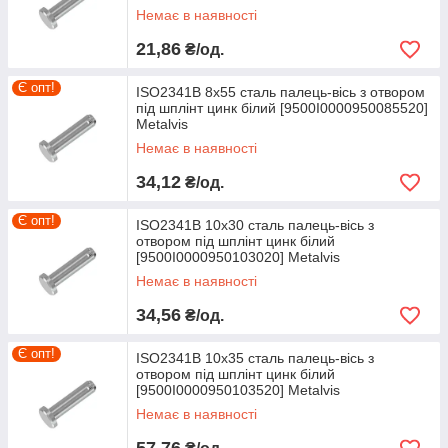
Немає в наявності
21,86
₴/од.
Є опт!
ISO2341B 8х55 сталь палець-вісь з отвором
під шплінт цинк білий [9500I0000950085520]
Metalvis
Немає в наявності
34,12
₴/од.
Є опт!
ISO2341B 10х30 сталь палець-вісь з
отвором під шплінт цинк білий
[9500I0000950103020] Metalvis
Немає в наявності
34,56
₴/од.
Є опт!
ISO2341B 10х35 сталь палець-вісь з
отвором під шплінт цинк білий
[9500I0000950103520] Metalvis
Немає в наявності