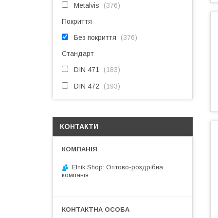
Metalvis
376
Покриття
Без покриття
376
Стандарт
DIN 471
183
DIN 472
193
КОНТАКТИ
Elnik.Shop: Оптово-роздрібна
компанія