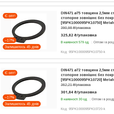
DIN471 ⌀75 товщина 2,5мм с
Є опт!
стопорне зовнішнє без покри
[95PK1000095PK10750] Metal
390,98 ₴/упаковка
325,82 ₴/упаковка
–17%
В наявності 579 од.
Оптом і в роз
Залишилось 45 днів
95PK1000095PK10750-k
DIN471 ⌀72 товщина 2,5мм с
Є опт!
стопорне зовнішнє без покри
[95PK1000095PK10720] Metal
362,21 ₴/упаковка
301,84 ₴/упаковка
–17%
В наявності 30 од.
Оптом і в розд
Залишилось 45 днів
95PK1000095PK10720-k