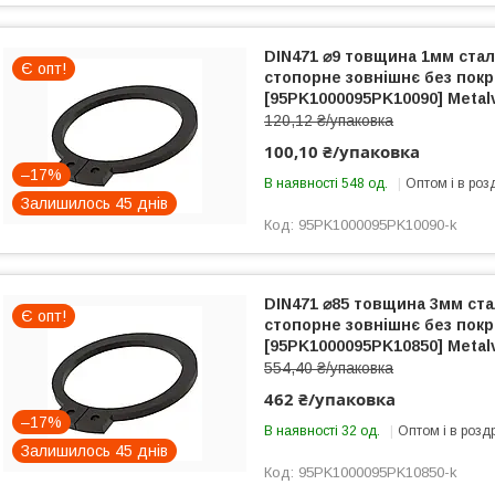
DIN471 ⌀9 товщина 1мм стал
Є опт!
стопорне зовнішнє без покри
[95PK1000095PK10090] Metal
120,12 ₴/упаковка
100,10 ₴/упаковка
–17%
В наявності 548 од.
Оптом і в роз
Залишилось 45 днів
95PK1000095PK10090-k
DIN471 ⌀85 товщина 3мм ста
Є опт!
стопорне зовнішнє без покри
[95PK1000095PK10850] Metal
554,40 ₴/упаковка
462 ₴/упаковка
–17%
В наявності 32 од.
Оптом і в розд
Залишилось 45 днів
95PK1000095PK10850-k