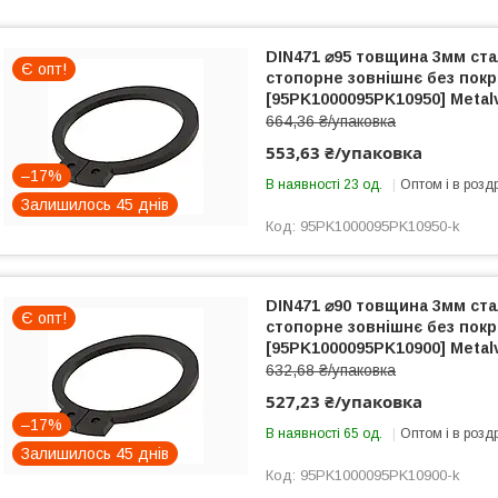
DIN471 ⌀95 товщина 3мм ста
Є опт!
стопорне зовнішнє без покри
[95PK1000095PK10950] Metal
664,36 ₴/упаковка
553,63 ₴/упаковка
–17%
В наявності 23 од.
Оптом і в розд
Залишилось 45 днів
95PK1000095PK10950-k
DIN471 ⌀90 товщина 3мм ста
Є опт!
стопорне зовнішнє без покри
[95PK1000095PK10900] Metal
632,68 ₴/упаковка
527,23 ₴/упаковка
–17%
В наявності 65 од.
Оптом і в розд
Залишилось 45 днів
95PK1000095PK10900-k