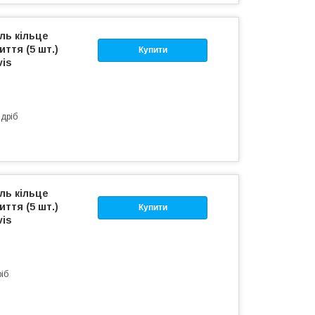
ль кільце
ття (5 шт.)
Купити
vis
здріб
ль кільце
ття (5 шт.)
Купити
vis
ріб