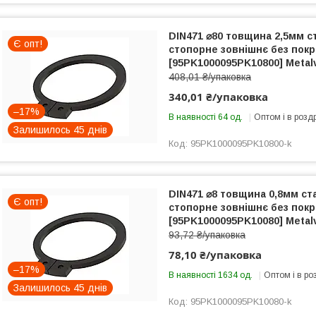
DIN471 ⌀80 товщина 2,5мм с
Є опт!
стопорне зовнішнє без покри
[95PK1000095PK10800] Metal
408,01 ₴/упаковка
340,01 ₴/упаковка
–17%
В наявності 64 од.
Оптом і в розд
Залишилось 45 днів
95PK1000095PK10800-k
DIN471 ⌀8 товщина 0,8мм ст
Є опт!
стопорне зовнішнє без покри
[95PK1000095PK10080] Metal
93,72 ₴/упаковка
78,10 ₴/упаковка
–17%
В наявності 1634 од.
Оптом і в ро
Залишилось 45 днів
95PK1000095PK10080-k