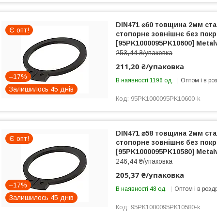
DIN471 ⌀60 товщина 2мм ста
Є опт!
стопорне зовнішнє без покри
[95PK1000095PK10600] Metal
253,44 ₴/упаковка
211,20 ₴/упаковка
–17%
В наявності 1196 од.
Оптом і в ро
Залишилось 45 днів
95PK1000095PK10600-k
DIN471 ⌀58 товщина 2мм ста
Є опт!
стопорне зовнішнє без покри
[95PK1000095PK10580] Metal
246,44 ₴/упаковка
205,37 ₴/упаковка
–17%
В наявності 48 од.
Оптом і в розд
Залишилось 45 днів
95PK1000095PK10580-k