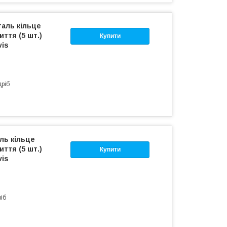
таль кільце
ття (5 шт.)
Купити
vis
дріб
ль кільце
ття (5 шт.)
Купити
vis
ріб