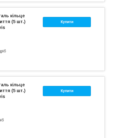
таль кільце
ття (5 шт.)
Купити
vis
дріб
таль кільце
ття (5 шт.)
Купити
vis
ріб