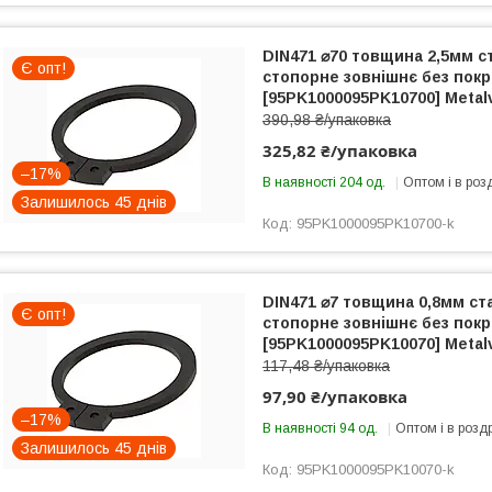
DIN471 ⌀70 товщина 2,5мм с
Є опт!
стопорне зовнішнє без покри
[95PK1000095PK10700] Metal
390,98 ₴/упаковка
325,82 ₴/упаковка
–17%
В наявності 204 од.
Оптом і в роз
Залишилось 45 днів
95PK1000095PK10700-k
DIN471 ⌀7 товщина 0,8мм ст
Є опт!
стопорне зовнішнє без покри
[95PK1000095PK10070] Metal
117,48 ₴/упаковка
97,90 ₴/упаковка
–17%
В наявності 94 од.
Оптом і в розд
Залишилось 45 днів
95PK1000095PK10070-k