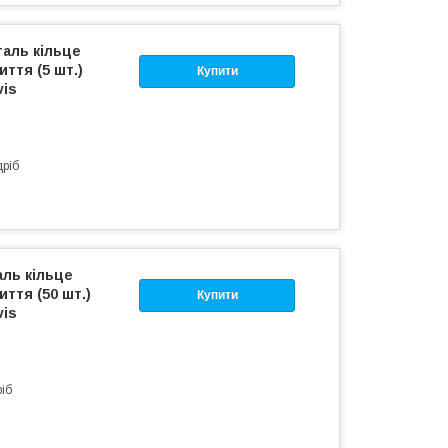
таль кільце
ття (5 шт.)
Купити
vis
дріб
аль кільце
ття (50 шт.)
Купити
vis
ріб