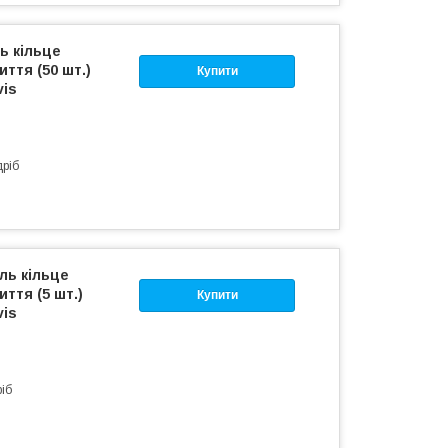
ь кільце
ття (50 шт.)
Купити
vis
дріб
ль кільце
ття (5 шт.)
Купити
vis
ріб