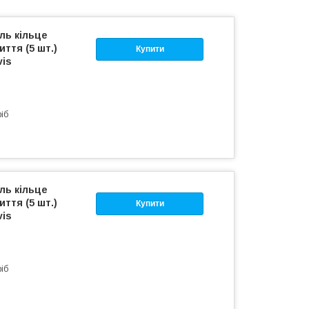
ль кільце
ття (5 шт.)
Купити
vis
ріб
ль кільце
ття (5 шт.)
Купити
vis
ріб