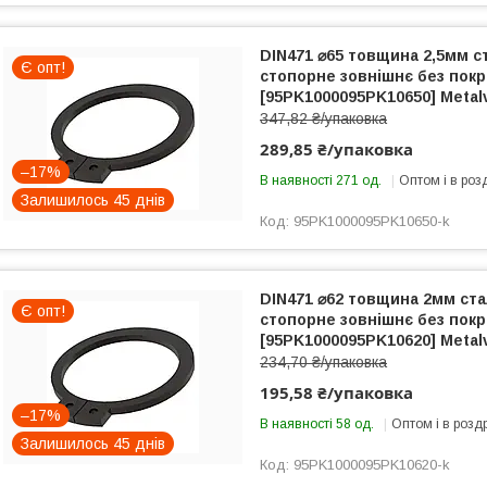
DIN471 ⌀65 товщина 2,5мм с
Є опт!
стопорне зовнішнє без покри
[95PK1000095PK10650] Metal
347,82 ₴/упаковка
289,85 ₴/упаковка
–17%
В наявності 271 од.
Оптом і в роз
Залишилось 45 днів
95PK1000095PK10650-k
DIN471 ⌀62 товщина 2мм ста
Є опт!
стопорне зовнішнє без покри
[95PK1000095PK10620] Metal
234,70 ₴/упаковка
195,58 ₴/упаковка
–17%
В наявності 58 од.
Оптом і в розд
Залишилось 45 днів
95PK1000095PK10620-k