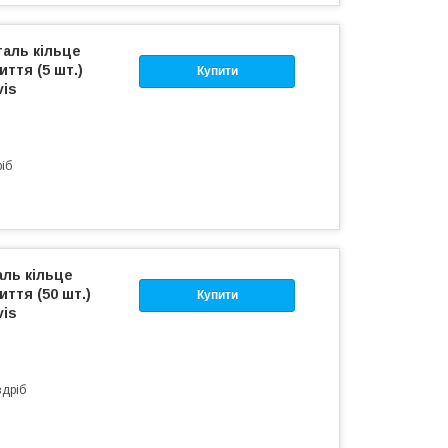
таль кільце
ття (5 шт.)
Купити
vis
ріб
аль кільце
ття (50 шт.)
Купити
vis
здріб