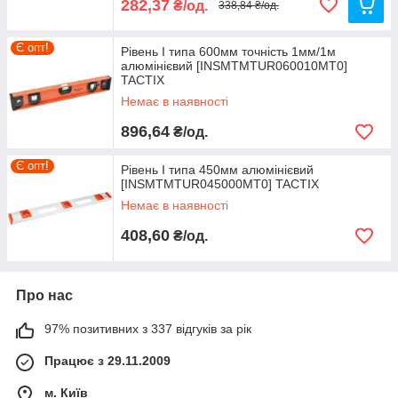
282,37
₴/од.
338,84 ₴/од.
Є опт!
Рівень I типа 600мм точність 1мм/1м
алюмінієвий [INSMTMTUR060010MT0]
TACTIX
Немає в наявності
896,64
₴/од.
Є опт!
Рівень I типа 450мм алюмінієвий
[INSMTMTUR045000MT0] TACTIX
Немає в наявності
408,60
₴/од.
Про нас
97% позитивних з 337 відгуків за рік
Працює з 29.11.2009
м. Київ