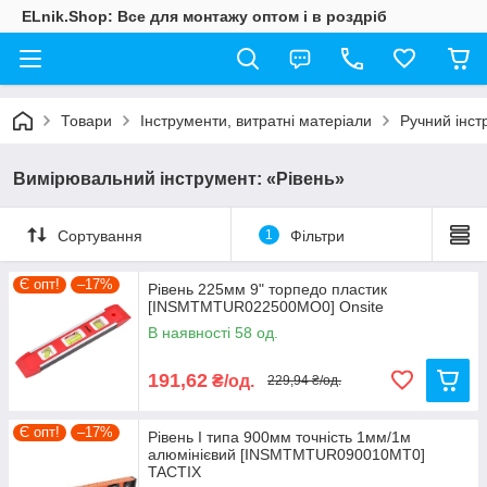
ELnik.Shop: Все для монтажу оптом і в роздріб
Товари
Інструменти, витратні матеріали
Ручний інст
Вимірювальний інструмент: «Рівень»
Сортування
1
Фільтри
Є опт!
–17%
Рівень 225мм 9" торпедо пластик
[INSMTMTUR022500MO0] Onsite
В наявності 58 од.
191,62
₴/од.
229,94 ₴/од.
Є опт!
–17%
Рівень I типа 900мм точність 1мм/1м
алюмінієвий [INSMTMTUR090010MT0]
TACTIX