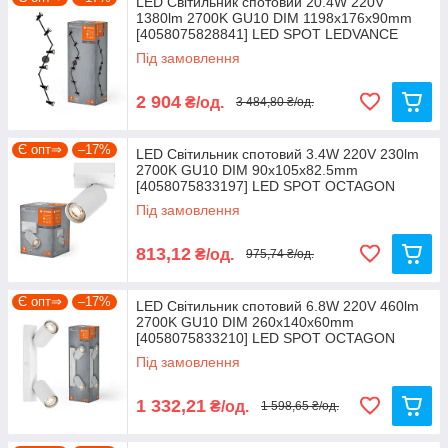
LED Світильник спотовий 20.4W 220V
1380lm 2700K GU10 DIM 1198х176х90mm
[4058075828841] LED SPOT LEDVANCE
Під замовлення
2 904
₴/од.
3 484,80 ₴/од.
Є опт⇒
–17%
LED Світильник спотовий 3.4W 220V 230lm
2700K GU10 DIM 90х105х82.5mm
[4058075833197] LED SPOT OCTAGON
LEDVANCE
Під замовлення
813,12
₴/од.
975,74 ₴/од.
Є опт⇒
–17%
LED Світильник спотовий 6.8W 220V 460lm
2700K GU10 DIM 260х140х60mm
[4058075833210] LED SPOT OCTAGON
LEDVANCE
Під замовлення
1 332,21
₴/од.
1 598,65 ₴/од.