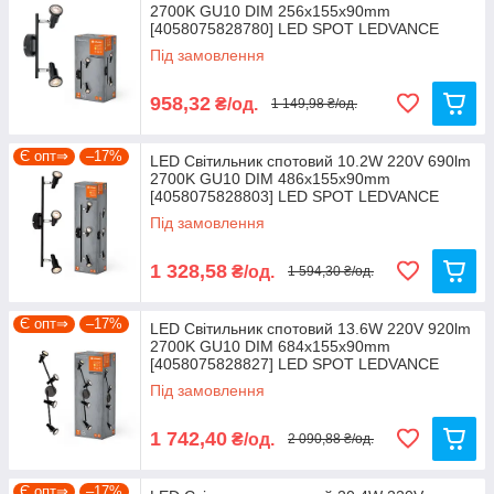
2700K GU10 DIM 256х155х90mm
[4058075828780] LED SPOT LEDVANCE
Під замовлення
958,32
₴/од.
1 149,98 ₴/од.
Є опт⇒
–17%
LED Світильник спотовий 10.2W 220V 690lm
2700K GU10 DIM 486х155х90mm
[4058075828803] LED SPOT LEDVANCE
Під замовлення
1 328,58
₴/од.
1 594,30 ₴/од.
Є опт⇒
–17%
LED Світильник спотовий 13.6W 220V 920lm
2700K GU10 DIM 684х155х90mm
[4058075828827] LED SPOT LEDVANCE
Під замовлення
1 742,40
₴/од.
2 090,88 ₴/од.
Є опт⇒
–17%