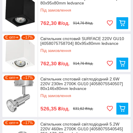
80х95х80mm ledvance
Під замовлення
762,30
₴/од.
914,76 ₴/од.
Є опт⇒
–17%
Світильник спотовий SURFACE 220V GU10
[4058075758704] 80х95х80mm ledvance
Під замовлення
762,30
₴/од.
914,76 ₴/од.
Є опт⇒
–17%
Світильник спотовий світлодіодний 2.6W
220V 230lm 2700K GU10 [4058075540507]
80х146х80mm ledvance
Під замовлення
526,35
₴/од.
631,62 ₴/од.
Є опт⇒
–17%
Світильник спотовий світлодіодний 5.2W
220V 460lm 2700K GU10 [4058075540545]