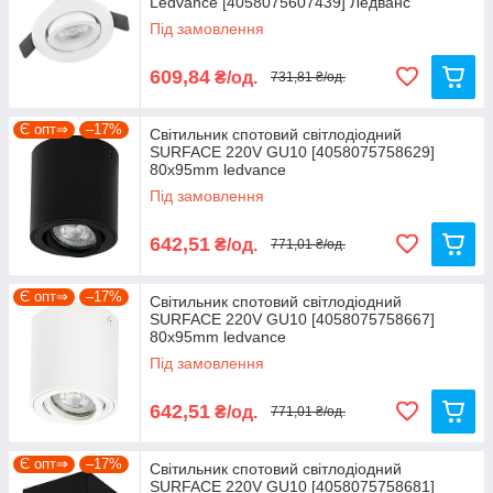
Ledvance [4058075607439] Ледванс
Під замовлення
609,84
₴/од.
731,81 ₴/од.
Є опт⇒
–17%
Світильник спотовий світлодіодний
SURFACE 220V GU10 [4058075758629]
80х95mm ledvance
Під замовлення
642,51
₴/од.
771,01 ₴/од.
Є опт⇒
–17%
Світильник спотовий світлодіодний
SURFACE 220V GU10 [4058075758667]
80х95mm ledvance
Під замовлення
642,51
₴/од.
771,01 ₴/од.
Є опт⇒
–17%
Світильник спотовий світлодіодний
SURFACE 220V GU10 [4058075758681]