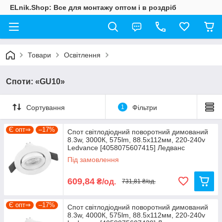
ELnik.Shop: Все для монтажу оптом і в роздріб
Товари
Освітлення
Споти: «GU10»
Сортування
1
Фільтри
Є опт⇒
–17%
Спот світлодіодний поворотний димований
8.3w, 3000К, 575lm, 88.5x112мм, 220-240v
Ledvance [4058075607415] Ледванс
Під замовлення
609,84
₴/од.
731,81 ₴/од.
Є опт⇒
–17%
Спот світлодіодний поворотний димований
8.3w, 4000К, 575lm, 88.5x112мм, 220-240v