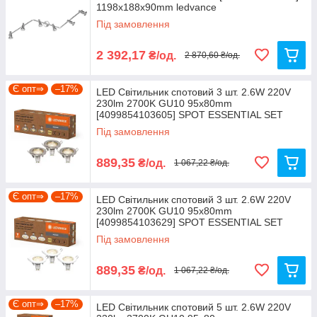
1198х188х90mm ledvance
Під замовлення
2 392,17
₴/од.
2 870,60 ₴/од.
Є опт⇒
–17%
LED Світильник спотовий 3 шт. 2.6W 220V
230lm 2700K GU10 95х80mm
[4099854103605] SPOT ESSENTIAL SET
LEDVANCE
Під замовлення
889,35
₴/од.
1 067,22 ₴/од.
Є опт⇒
–17%
LED Світильник спотовий 3 шт. 2.6W 220V
230lm 2700K GU10 95х80mm
[4099854103629] SPOT ESSENTIAL SET
LEDVANCE
Під замовлення
889,35
₴/од.
1 067,22 ₴/од.
Є опт⇒
–17%
LED Світильник спотовий 5 шт. 2.6W 220V