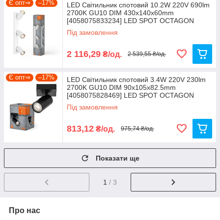
Є опт⇒
–17%
LED Світильник спотовий 10.2W 220V 690lm
2700K GU10 DIM 430х140х60mm
[4058075833234] LED SPOT OCTAGON
LEDVANCE
Під замовлення
2 116,29
₴/од.
2 539,55 ₴/од.
Є опт⇒
–17%
LED Світильник спотовий 3.4W 220V 230lm
2700K GU10 DIM 90х105х82.5mm
[4058075828469] LED SPOT OCTAGON
LEDVANCE
Під замовлення
813,12
₴/од.
975,74 ₴/од.
Показати ще
1
/ 3
Про нас