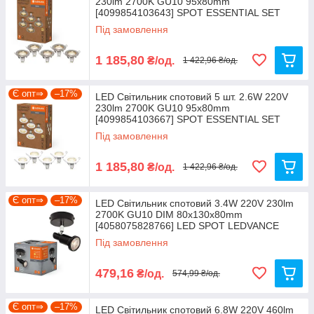
230lm 2700K GU10 95х80mm
[4099854103643] SPOT ESSENTIAL SET
LEDVANCE
Під замовлення
1 185,80
₴/од.
1 422,96 ₴/од.
Є опт⇒
–17%
LED Світильник спотовий 5 шт. 2.6W 220V
230lm 2700K GU10 95х80mm
[4099854103667] SPOT ESSENTIAL SET
LEDVANCE
Під замовлення
1 185,80
₴/од.
1 422,96 ₴/од.
Є опт⇒
–17%
LED Світильник спотовий 3.4W 220V 230lm
2700K GU10 DIM 80х130х80mm
[4058075828766] LED SPOT LEDVANCE
Під замовлення
479,16
₴/од.
574,99 ₴/од.
Є опт⇒
–17%
LED Світильник спотовий 6.8W 220V 460lm