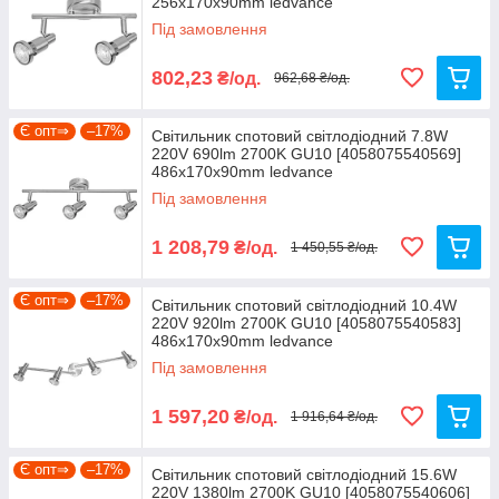
256х170х90mm ledvance
Під замовлення
802,23
₴/од.
962,68 ₴/од.
Є опт⇒
–17%
Світильник спотовий світлодіодний 7.8W
220V 690lm 2700K GU10 [4058075540569]
486х170х90mm ledvance
Під замовлення
1 208,79
₴/од.
1 450,55 ₴/од.
Є опт⇒
–17%
Світильник спотовий світлодіодний 10.4W
220V 920lm 2700K GU10 [4058075540583]
486х170х90mm ledvance
Під замовлення
1 597,20
₴/од.
1 916,64 ₴/од.
Є опт⇒
–17%
Світильник спотовий світлодіодний 15.6W
220V 1380lm 2700K GU10 [4058075540606]