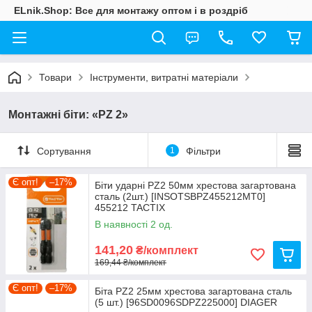
ELnik.Shop: Все для монтажу оптом і в роздріб
Товари
Інструменти, витратні матеріали
Монтажні біти: «PZ 2»
Сортування
1
Фільтри
Є опт!
–17%
Біти ударні PZ2 50мм хрестова загартована
сталь (2шт.) [INSOTSBPZ455212MT0]
455212 TACTIX
В наявності 2 од.
141,20
₴/комплект
169,44 ₴/комплект
Є опт!
–17%
Біта PZ2 25мм хрестова загартована сталь
(5 шт.) [96SD0096SDPZ225000] DIAGER