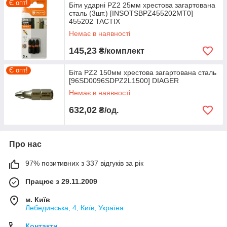
Є опт!
Біти ударні PZ2 25мм хрестова загартована
сталь (3шт.) [INSOTSBPZ455202MT0]
455202 TACTIX
Немає в наявності
145,23
₴/комплект
Є опт!
Біта PZ2 150мм хрестова загартована сталь
[96SD0096SDPZ2L1500] DIAGER
Немає в наявності
632,02
₴/од.
Про нас
97% позитивних з 337 відгуків за рік
Працює з 29.11.2009
м. Київ
Лебединська, 4, Київ, Україна
Контакти