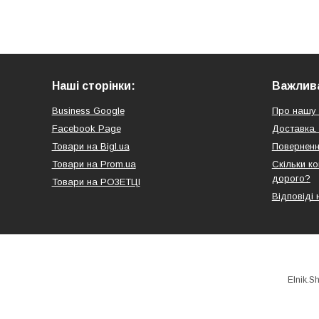
Наші сторінки:
Важлива
Business Google
Про нашу 
Facebook Page
Доставка.
Товари на Bigl.ua
Поверненн
Товари на Prom.ua
Скільки к
дорого?
Товари на РO3EТЦI
Відповіді 