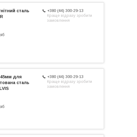
нітний сталь
+380 (44) 300-29-13
Краще відразу зробити
ER
замовлення
ріб
x45мм для
+380 (44) 300-29-13
Краще відразу зробити
тована сталь
замовлення
LVIS
ріб