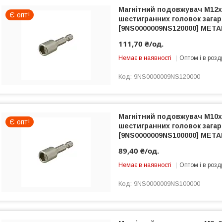
Магнітний подовжувач M12
Є опт!
шестигранних головок загар
[9NS0000009NS120000] META
111,70 ₴/од.
Немає в наявності
Оптом і в розд
9NS0000009NS120000
Магнітний подовжувач M10
Є опт!
шестигранних головок загар
[9NS0000009NS100000] META
89,40 ₴/од.
Немає в наявності
Оптом і в розд
9NS0000009NS100000