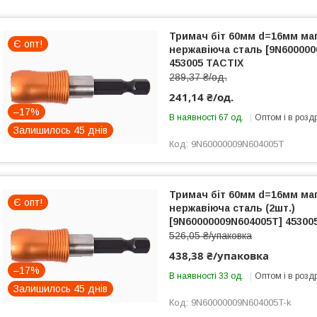
Тримач біт 60мм d=16мм ма
Є опт!
нержавіюча сталь [9N600000
453005 TACTIX
289,37 ₴/од.
241,14 ₴/од.
–17%
В наявності 67 од.
Оптом і в розд
Залишилось 45 днів
9N60000009N604005T
Тримач біт 60мм d=16мм ма
Є опт!
нержавіюча сталь (2шт.)
[9N60000009N604005T] 45300
526,05 ₴/упаковка
438,38 ₴/упаковка
–17%
В наявності 33 од.
Оптом і в розд
Залишилось 45 днів
9N60000009N604005T-k