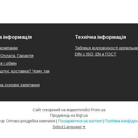
 інформація
Технічна інформація
компанію
Таблиця відповідності кріпильни
DIN с ISO, EN и ГОСТ
 Оплата. Гарантія
я і обмін
оштує доставка? Чому так
на основні запитання
Сайт створений на маркетплейсі
Prom.ua
Продавець на Bigl.ua
Elnik.Shop: Оптово-роздрібна компанія |
Поскаржитися на контент
|
Політика конфіден
Select Language
▼