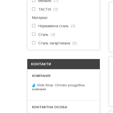
Metalvis
7
TACTIX
3
Матеріал
Нержавіюча сталь
3
Сталь
4
Сталь загартована
5
КОНТАКТИ
Elnik.Shop: Оптово-роздрібна
компанія