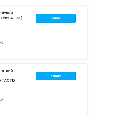
гнітний
09N604005T]
Купити
ріб
гнітний
Купити
5 TACTIX
ріб