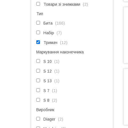
Товари зі знижками
2
Тип
Бита
166
Набір
7
Тримач
12
Маркування наконечника
S 10
1
S 12
1
S 13
1
S 7
1
S 8
2
Виробник
Diager
2