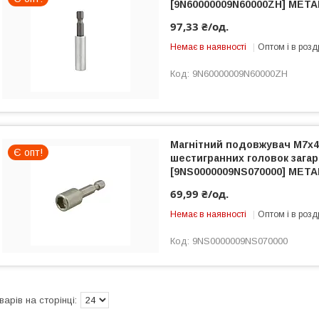
[9N60000009N60000ZH] META
97,33 ₴/од.
Немає в наявності
Оптом і в розд
9N60000009N60000ZH
Магнітний подовжувач M7x
Є опт!
шестигранних головок загар
[9NS0000009NS070000] META
69,99 ₴/од.
Немає в наявності
Оптом і в розд
9NS0000009NS070000