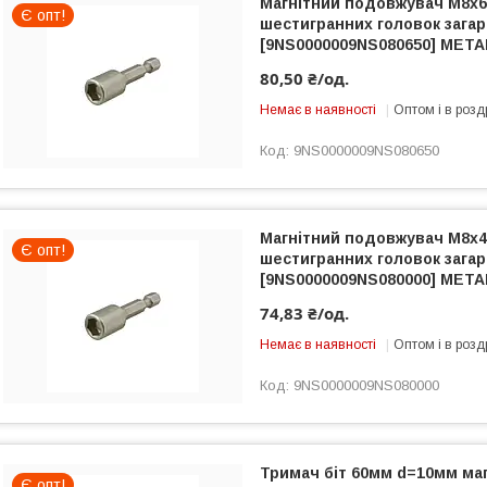
Магнітний подовжувач M8x
Є опт!
шестигранних головок загар
[9NS0000009NS080650] META
80,50 ₴/од.
Немає в наявності
Оптом і в розд
9NS0000009NS080650
Магнітний подовжувач M8x
Є опт!
шестигранних головок загар
[9NS0000009NS080000] META
74,83 ₴/од.
Немає в наявності
Оптом і в розд
9NS0000009NS080000
Тримач біт 60мм d=10мм маг
Є опт!