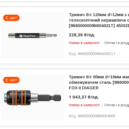
Тримач біт 120мм d=12мм з
Є опт!
телескопічний нержавіюча 
[9N60000009N604021T] 45302
228,36 ₴/од.
Немає в наявності
Оптом і в розд
9N60000009N604021T
Тримач біт 60мм d=16мм маг
Є опт!
обмежувачем сталь [9N6000
FOX II DIAGER
1 043,37 ₴/од.
Немає в наявності
Оптом і в розд
9N60000009N6064800