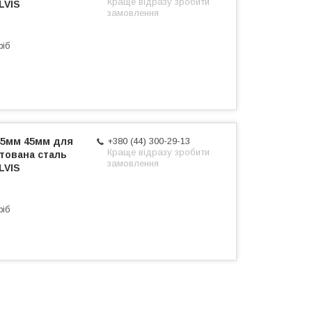
Краще відразу зробити
LVIS
замовлення
ріб
45мм 45мм для
+380 (44) 300-29-13
Краще відразу зробити
тована сталь
замовлення
LVIS
ріб