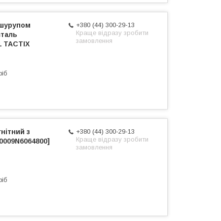
 шурупом
+380 (44) 300-29-13
Краще відразу зробити
сталь
замовлення
1 TACTIX
ріб
нітний з
+380 (44) 300-29-13
Краще відразу зробити
0009N6064800]
замовлення
ріб