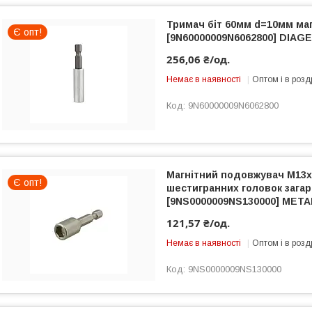
Тримач біт 60мм d=10мм маг
Є опт!
[9N60000009N6062800] DIAG
256,06 ₴/од.
Немає в наявності
Оптом і в розд
9N60000009N6062800
Магнітний подовжувач M13
Є опт!
шестигранних головок загар
[9NS0000009NS130000] META
121,57 ₴/од.
Немає в наявності
Оптом і в розд
9NS0000009NS130000