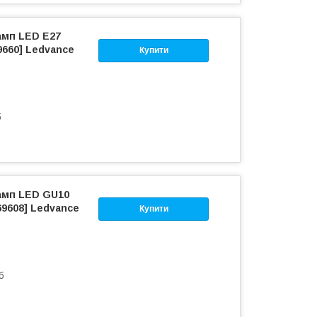
амп LED E27
9660] Ledvance
Купити
б
амп LED GU10
9608] Ledvance
Купити
б