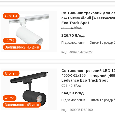
Світильник трековий для л
Є опт⇒
54x160mm білий [4099854269
Eco Track Spot
392,04 ₴/од.
326,70 ₴/од.
–17%
Під замовлення
Оптом і в роздрі
Залишилось 45 днів
4099854269622
Світильник трековий LED 12
Є опт⇒
4000K 61x155mm чорний [409
Ledvance Eco Track Spot
653,40 ₴/од.
544,50 ₴/од.
–17%
Під замовлення
Оптом і в роздрі
Залишилось 45 днів
4099854269400