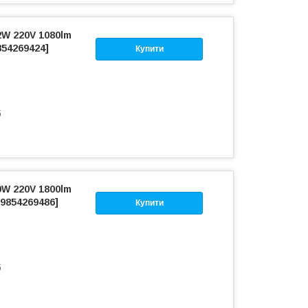
W 220V 1080lm
854269424]
Купити
б
W 220V 1800lm
9854269486]
Купити
б