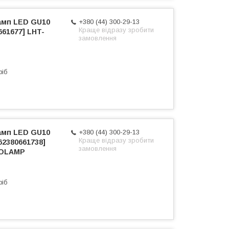
амп LED GU10
+380 (44) 300-29-13
Краще відразу зробити
661677] LHT-
замовлення
P
ріб
амп LED GU10
+380 (44) 300-29-13
Краще відразу зробити
62380661738]
замовлення
ROLAMP
ріб