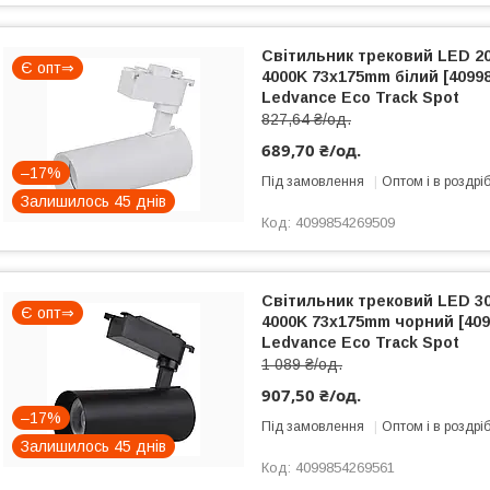
Світильник трековий LED 20
Є опт⇒
4000K 73x175mm білий [4099
Ledvance Eco Track Spot
827,64 ₴/од.
689,70 ₴/од.
–17%
Під замовлення
Оптом і в роздрі
Залишилось 45 днів
4099854269509
Світильник трековий LED 30
Є опт⇒
4000K 73x175mm чорний [409
Ledvance Eco Track Spot
1 089 ₴/од.
907,50 ₴/од.
–17%
Під замовлення
Оптом і в роздрі
Залишилось 45 днів
4099854269561