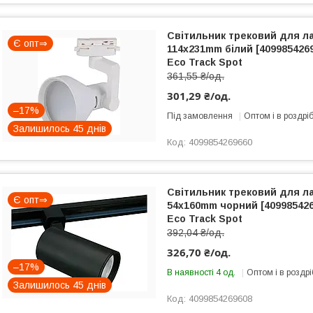
Світильник трековий для л
Є опт⇒
114x231mm білий [409985426
Eco Track Spot
361,55 ₴/од.
301,29 ₴/од.
–17%
Під замовлення
Оптом і в роздрі
Залишилось 45 днів
4099854269660
Світильник трековий для л
Є опт⇒
54x160mm чорний [409985426
Eco Track Spot
392,04 ₴/од.
326,70 ₴/од.
–17%
В наявності 4 од.
Оптом і в роздрі
Залишилось 45 днів
4099854269608