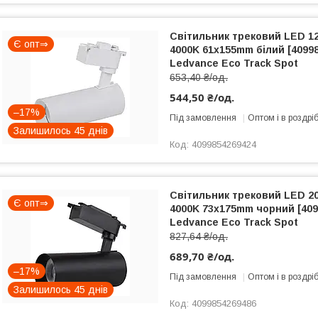
Світильник трековий LED 12
Є опт⇒
4000K 61x155mm білий [4099
Ledvance Eco Track Spot
653,40 ₴/од.
544,50 ₴/од.
–17%
Під замовлення
Оптом і в роздрі
Залишилось 45 днів
4099854269424
Світильник трековий LED 20
Є опт⇒
4000K 73x175mm чорний [409
Ledvance Eco Track Spot
827,64 ₴/од.
689,70 ₴/од.
–17%
Під замовлення
Оптом і в роздрі
Залишилось 45 днів
4099854269486