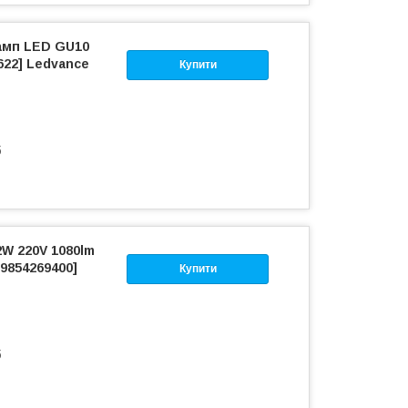
амп LED GU10
622] Ledvance
Купити
б
W 220V 1080lm
9854269400]
Купити
б