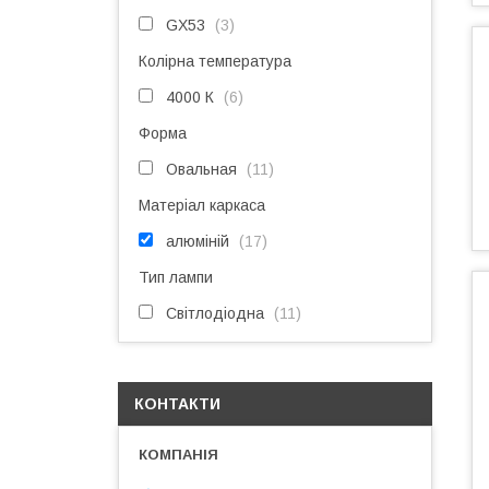
GX53
3
Колірна температура
4000 К
6
Форма
Овальная
11
Матеріал каркаса
алюміній
17
Тип лампи
Світлодіодна
11
КОНТАКТИ