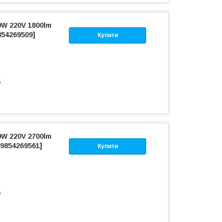
W 220V 1800lm
854269509]
Купити
б
W 220V 2700lm
9854269561]
Купити
б