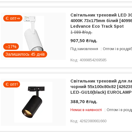
Світильник трековий LED 30
Є опт⇒
4000K 73x175mm білий [4099
Ledvance Eco Track Spot
1 089 ₴/од.
907,50 ₴/од.
–17%
Під замовлення
Оптом і в роздрі
Залишилось 45 днів
4099854269585
Світильник трековий для л
Є опт!
чорний 55х100х80х82 [42623
LED-GU10(black) EUROLAMP
388,70 ₴/од.
Немає в наявності
Оптом і в розд
4262380661660