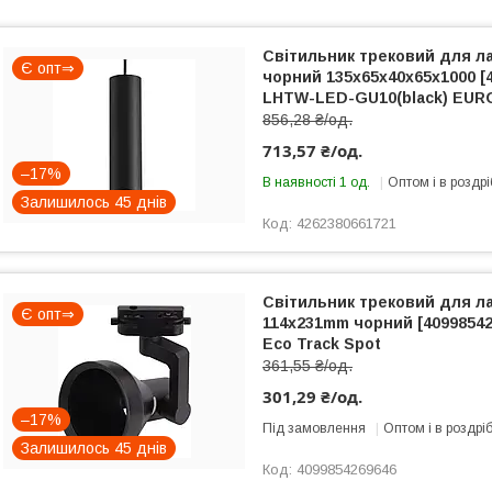
Світильник трековий для л
Є опт⇒
чорний 135х65х40х65х1000 [
LHTW-LED-GU10(black) EU
856,28 ₴/од.
713,57 ₴/од.
–17%
В наявності 1 од.
Оптом і в роздрі
Залишилось 45 днів
4262380661721
Світильник трековий для л
Є опт⇒
114x231mm чорний [40998542
Eco Track Spot
361,55 ₴/од.
301,29 ₴/од.
–17%
Під замовлення
Оптом і в роздрі
Залишилось 45 днів
4099854269646