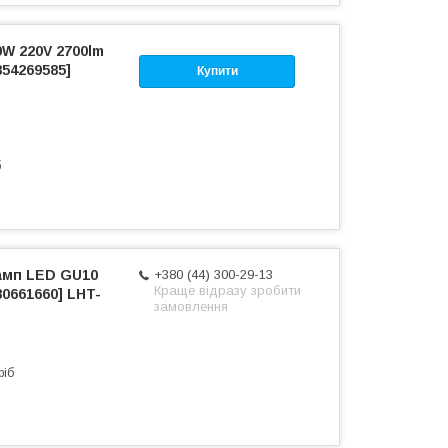
W 220V 2700lm
854269585]
Купити
б
амп LED GU10
+380 (44) 300-29-13
Краще відразу зробити
80661660] LHT-
замовлення
ріб