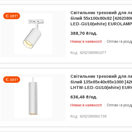
Світильник трековий для л
Є опт!
білий 55х100х80х82 [4262380
LED-GU10(white) EUROLAM
388,70 ₴/од.
Немає в наявності
Оптом і в розд
4262380661677
Світильник трековий для л
Є опт!
білий 135х65х40х65х1000 [42
LHTW-LED-GU10(white) EU
636,48 ₴/од.
Немає в наявності
Оптом і в розд
4262380661738