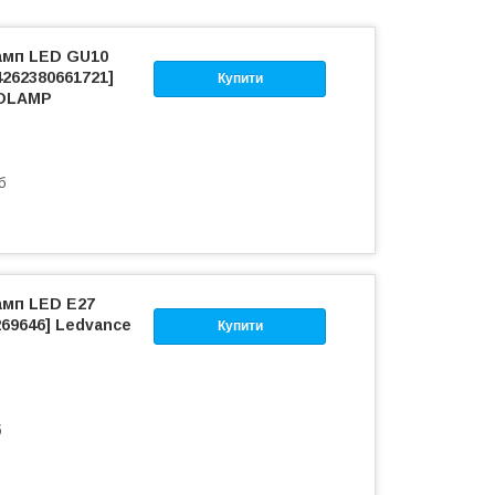
амп LED GU10
4262380661721]
Купити
ROLAMP
б
амп LED E27
69646] Ledvance
Купити
б