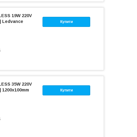
ESS 19W 220V
] Ledvance
Купити
б
ESS 35W 220V
9] 1200х100mm
Купити
б