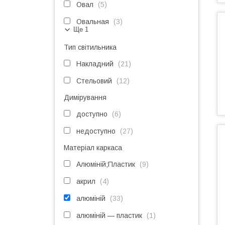
Овал
5
Овальная
3
Ще 1
Тип світильника
Накладний
21
Стельовий
12
Димірування
доступно
6
недоступно
27
Матеріал каркаса
Алюміній;Пластик
9
акрил
4
алюміній
33
алюміній — пластик
1