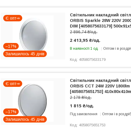
Світильник накладний світ
Є опт⇒
ORBIS Sparkle 28W 220V 200
DIM [4058075633179] 500х91
2 896,74 ₴/од.
2 413,95 ₴/од.
–17%
В наявності 1 од.
Оптом і в роздрі
Залишилось 45 днів
4058075633179
Світильник накладний світ
Є опт⇒
ORBIS CCT 24W 220V 1800lm 
[4058075651753] 410х80х410
2 178 ₴/од.
1 815 ₴/од.
–17%
Під замовлення
Оптом і в роздрі
Залишилось 45 днів
4058075651753