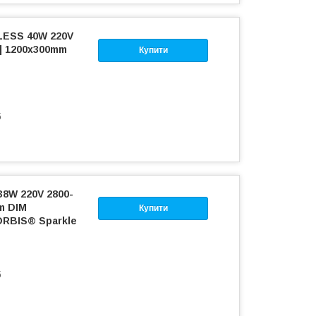
ESS 40W 220V
6] 1200х300mm
Купити
б
8W 220V 2800-
m DIM
Купити
ORBIS® Sparkle
б