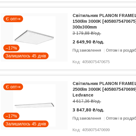
Світильник PLANON FRAMEL
Є опт⇒
1500lm 3000K [4058075470675
300х300mm
3 179,88 ₴/од.
2 649,90 ₴/од.
–17%
Під замовлення
Оптом і в роздрі
Залишилось 45 днів
4058075470675
Світильник PLANON FRAMEL
Є опт⇒
2500lm 3000K [405807547069
Ledvance
4 617,36 ₴/од.
3 847,80 ₴/од.
–17%
Під замовлення
Оптом і в роздрі
Залишилось 45 днів
4058075470699