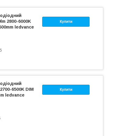
лодіодний
0lm 2800-6000K
Купити
х500mm ledvance
б
лодіодний
2700-6500K DIM
Купити
mm ledvance
б