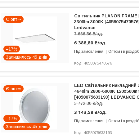
Світильник PLANON FRAMEL
Є опт⇒
3300lm 3000K [405807547057
Ledvance
7 666,56 ₴/од.
6 388,80 ₴/од.
–17%
Під замовлення
Оптом і в роздрі
Залишилось 45 днів
4058075470576
LED Світильник накладний 3
Є опт⇒
4640lm 2800-6000K 120х560m
[4058075633193] LEDVANCE 
3 772,30 ₴/од.
3 143,58 ₴/од.
–17%
Під замовлення
Оптом і в роздрі
Залишилось 45 днів
4058075633193