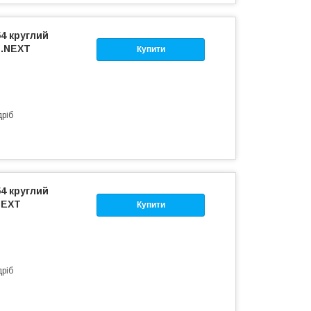
54 круглий
E.NEXT
Купити
дріб
54 круглий
NEXT
Купити
дріб