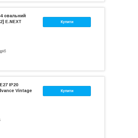
54 овальний
12] E.NEXT
Купити
дріб
E27 IP20
dvance Vintage
Купити
б