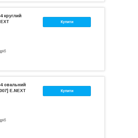
54 круглий
NEXT
Купити
дріб
54 овальний
007] E.NEXT
Купити
дріб