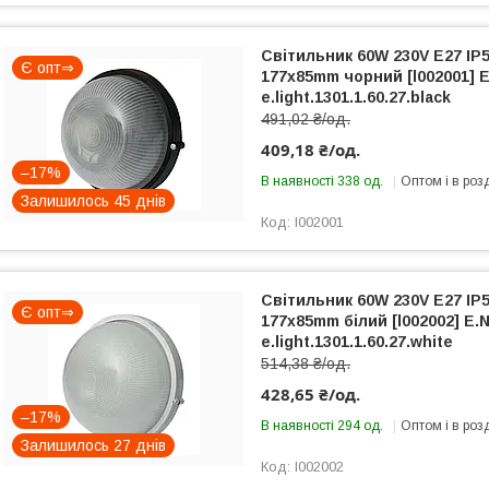
Світильник 60W 230V E27 IP
Є опт⇒
177х85mm чорний [l002001] 
e.light.1301.1.60.27.black
491,02 ₴/од.
409,18 ₴/од.
–17%
В наявності 338 од.
Оптом і в роз
Залишилось 45 днів
l002001
Світильник 60W 230V E27 IP
Є опт⇒
177х85mm білий [l002002] E.
e.light.1301.1.60.27.white
514,38 ₴/од.
428,65 ₴/од.
–17%
В наявності 294 од.
Оптом і в роз
Залишилось 27 днів
l002002