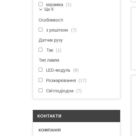
кераміка
1
Ще 8
Особливості
з решіткою
7
Датчик руху
Так
1
Тип лампи
LED-модуль
8
Розжарювання
17
Світлодіодна
7
КОНТАКТИ