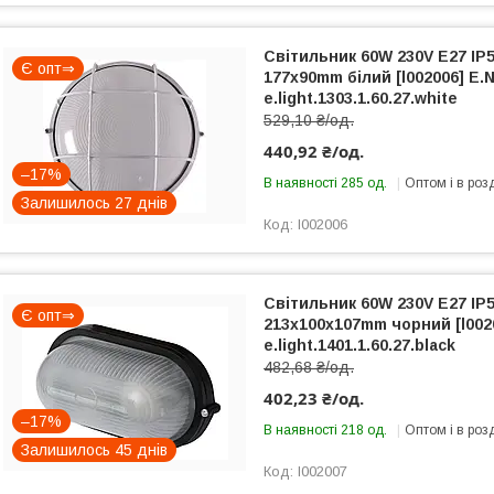
Світильник 60W 230V E27 IP
Є опт⇒
177х90mm білий [l002006] E.
e.light.1303.1.60.27.white
529,10 ₴/од.
440,92 ₴/од.
–17%
В наявності 285 од.
Оптом і в роз
Залишилось 27 днів
l002006
Світильник 60W 230V E27 IP
Є опт⇒
213х100х107mm чорний [l002
e.light.1401.1.60.27.black
482,68 ₴/од.
402,23 ₴/од.
–17%
В наявності 218 од.
Оптом і в роз
Залишилось 45 днів
l002007