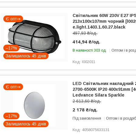
Світильник 60W 230V E27 IP
Є опт⇒
213х100х107mm чорний [l002
e.light.1403.1.60.27.black
497,93 ₴/од.
414,94 ₴/од.
–17%
В наявності 303 од.
Оптом і в роз
Залишилось 45 днів
l002011
LED Світильник накладний 
Є опт⇒
2700-6500K IP20 400x91mm [4
Ledvance Silara Sparkle
2 613,60 ₴/од.
2 178 ₴/од.
–17%
Під замовлення
Оптом і в роздрі
Залишилось 45 днів
4058075633131