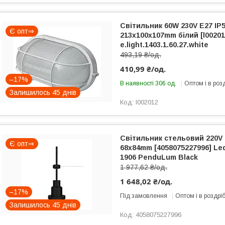
Світильник 60W 230V E27 IP
Є опт⇒
213х100х107mm білий [l0020
e.light.1403.1.60.27.white
493,19 ₴/од.
410,99 ₴/од.
–17%
В наявності 306 од.
Оптом і в роз
Залишилось 45 днів
l002012
Світильник стельовий 220V 
Є опт⇒
68x84mm [4058075227996] Le
1906 PenduLum Black
1 977,62 ₴/од.
1 648,02 ₴/од.
–17%
Під замовлення
Оптом і в роздрі
Залишилось 45 днів
4058075227996