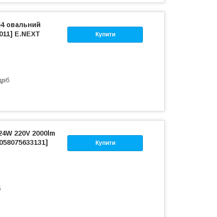
54 овальний
011] E.NEXT
Купити
дріб
24W 220V 2000lm
058075633131]
Купити
б