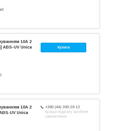
ріб
чуванням 10А 2
] ABS-UV Unica
Купити
б
чуванням 10А 2
+380 (44) 300-29-13
Краще відразу зробити
ABS-UV Unica
замовлення