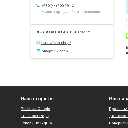
+380 (44) 300-29-13
Краще відразу зробити замовлення
Я
п
https://elnik.shop/
М
pm@elnik.shop
Наші сторінки:
Важлива
Business Google
Про нашу 
Facebook Page
Доставка.
Товари на Bigl.ua
Поверненн