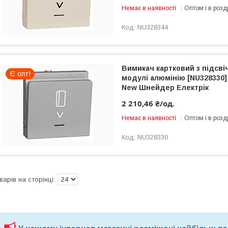
Немає в наявності
Оптом і в розд
NU328344
Вимикач картковий з підсві
Є опт!
модулі алюмінію [NU328330]
New Шнейдер Електрік
2 210,46 ₴/од.
Немає в наявності
Оптом і в розд
NU328330