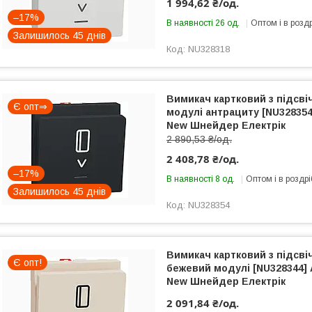
1 994,62 ₴/од.
–17%
В наявності 26 од.
Оптом і в розд
Залишилось 45 днів
NU328318
Вимикач картковий з підсві
Є опт⇒
модулі антрациту [NU328354
New Шнейдер Електрік
2 890,53 ₴/од.
2 408,78 ₴/од.
–17%
В наявності 8 од.
Оптом і в роздрі
Залишилось 45 днів
NU328354
Вимикач картковий з підсві
Є опт!
бежевий модулі [NU328344] 
New Шнейдер Електрік
2 091,84 ₴/од.