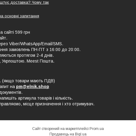
оштує доставка? Чому так
на основні запитання
а сайті 599 грн
айт.
рез Viber/WhatsApp/Email/SMS.
ння замовлень ПН-ПТ з 16:00 до 20:00.
ляються протягом 2-4 днів.
, Укрпоштою. Meest Пошта.
В. (якщо товари мають ПДВ)
запит на
pm@elnik.shop
документів.
ишіть артикула товарів і кількість.
равляємо, місце призначення і хто отримувач.
Сайт створений на маркетплейсі
Prom.ua
Продавець на Bigl.ua