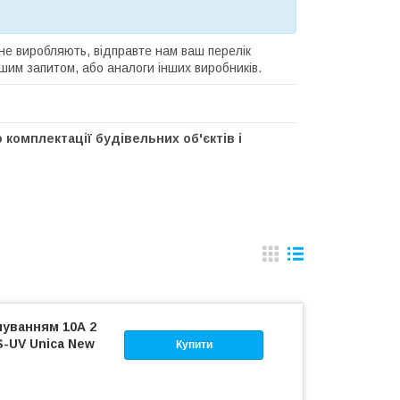
 не виробляють, відправте нам ваш перелік
вашим запитом, або аналоги інших виробників.
 комплектації будівельних об'єктів і
чуванням 10А 2
S-UV Unica New
Купити