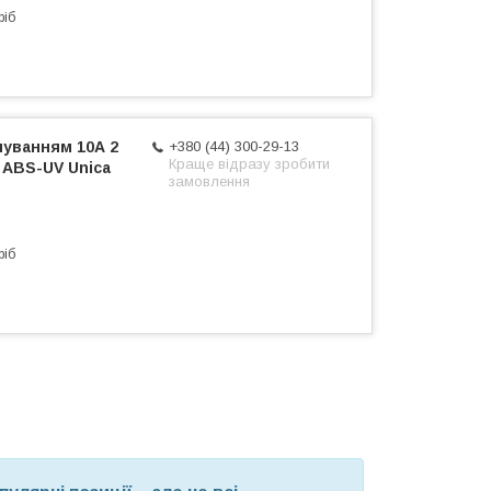
ріб
чуванням 10А 2
+380 (44) 300-29-13
Краще відразу зробити
 ABS-UV Unica
замовлення
ріб