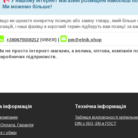
У нашому інтернет магазині розміщені найбільш попу
Ми можемо більше!
кщо ви шукаєте конкретну позицію або заміну товару, який більше
озицій, і наші фахівці в короткий термін підберуть вам позиції за 
+380675038212
(VIBER) |
pm@elnik.shop
и не просто інтернет-магазин, а велика, оптова, компанія по
виробничих підприємств.
 інформація
Технічна інформація
компанію
Таблиця відповідності кріпильни
DIN с ISO, EN и ГОСТ
 Оплата. Гарантія
я і обмін