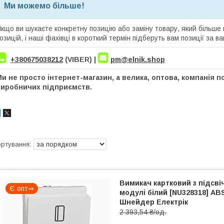
Ми можемо більше!
кщо ви шукаєте конкретну позицію або заміну товару, який більше
озицій, і наші фахівці в короткий термін підберуть вам позиції за 
+380675038212
(VIBER) |
pm@elnik.shop
и не просто інтернет-магазин, а велика, оптова, компанія по
виробничих підприємств.
Вимикач картковий з підсві
Є опт⇒
модулі білий [NU328318] AB
Шнейдер Електрік
2 393,54 ₴/од.