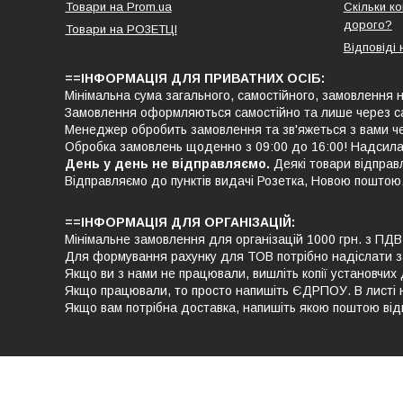
Товари на Prom.ua
Скільки к
дорого?
Товари на РO3EТЦI
Відповіді 
==ІНФОРМАЦІЯ ДЛЯ ПРИВАТНИХ ОСІБ:
Мінімальна сума загального, самостійного, замовлення н
Замовлення оформляються самостійно та лише через с
Менеджер обробить замовлення та зв'яжеться з вами че
Обробка замовлень щоденно з 09:00 до 16:00! Надсила
День у день не відправляємо.
Деякі товари відправ
Відправляємо до пунктів видачі Розетка, Новою поштою
==ІНФОРМАЦІЯ ДЛЯ ОРГАНІЗАЦІЙ:
Мінімальне замовлення для організацій 1000 грн. з ПД
Для формування рахунку для ТОВ потрібно надіслати 
Якщо ви з нами не працювали, вишліть копії установчих 
Якщо працювали, то просто напишіть ЄДРПОУ. В листі нап
Якщо вам потрібна доставка, напишіть якою поштою відп