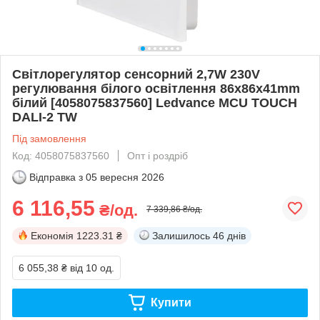
Світлорегулятор сенсорний 2,7W 230V
регулювання білого освітлення 86x86x41mm
білий [4058075837560] Ledvance MCU TOUCH
DALI-2 TW
Під замовлення
Код: 4058075837560
Опт і роздріб
Відправка з
05 вересня 2026
6 116,55
₴/од.
7 339,86 ₴/од.
Економія
1223.31 ₴
Залишилось
46 днів
6 055,38 ₴
від 10 од.
Купити