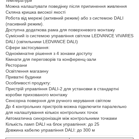
температури
Можна налаштувати поведінку після припинення живлення
Скляна кришка високої якості
Робота від мережі (активний режим) або з системою DALI
(пасивний режим).
Доступна додаткова рама для поверхневого монтажу
Сумісний із системою управління світлом LEDVANCE VIVARES
DALI (світильники LEDVANCE DALI)
Сфери застосування:
Однокімнатне рішення з 4 зонами доступу
Кімнати для переговорів та конференц-зали
Ресторани
Освітлення магазину
Приватні будинки
Особливості продукту:
Пристрій управління DALI-2 для установки в стандартні
коробки прихованого монтажу
Сенсорна поверхня для ручного керування світлом
До 4 контрольних пристроїв можна підключити паралельно
для налаштування кількох контрольних точок
Автоматична синхронізація між контрольними точками
Кількість ламп DALI на блок управління: до 25
Довжина кабелю управління DALI: до 300 м