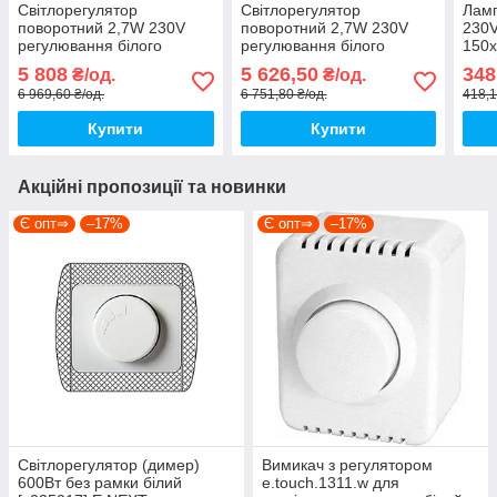
Світлорегулятор
Світлорегулятор
Ламп
поворотний 2,7W 230V
поворотний 2,7W 230V
230V
регулювання білого
регулювання білого
150
освітлення 80x80x53mm
освітлення 80x80x53mm
[409
5 808
5 626,50
348
₴/од.
₴/од.
білий [4058075837508]
білий [4058075837522]
Led
6 969,60 ₴/од.
6 751,80 ₴/од.
418,1
Ledvance MCU SELECT
Ledvance MCU SELECT
DALI-2 TW
DALI-2 EXC
Купити
Купити
Акційні пропозиції та новинки
Є опт⇒
–17%
Є опт⇒
–17%
Світлорегулятор (димер)
Вимикач з регулятором
600Вт без рамки білий
e.touch.1311.w для