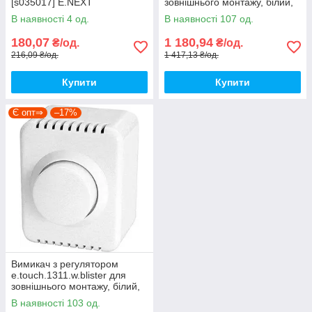
[s035017] E.NEXT
зовнішнього монтажу, білий,
e.install.standart.816-d600
500 Вт., E. NEXT [p043016]
В наявності 4 од.
В наявності 107 од.
180,07
1 180,94
₴/од.
₴/од.
216,09 ₴/од.
1 417,13 ₴/од.
Купити
Купити
Є опт⇒
–17%
Вимикач з регулятором
e.touch.1311.w.blister для
зовнішнього монтажу, білий,
500 Вт, в блістерній упаковці,
В наявності 103 од.
E.