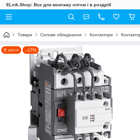
ELnik.Shop: Все для монтажу оптом і в роздріб
Товари
Силове обладнання
Контактори
Контакто
Є опт⇒
–17%