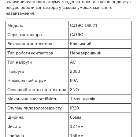
величини пускового струму конденсаторів та значно подовжує
ресурс роботи контактора у важких умовах ємнісного
навантаження.
Модель
CJ19C-D8021
Серія контактора
CJ19C
Виконання контактора
Класичний
Тип роботи контактора
Нереверсивний
Тип напруги
AC
Напруга
230В
Номінальний струм
80А
Основний контакт контактора
3NO
Механічна зносостійкість
1 млн циклів
Ступінь пиловологозахисту
ІР20
Ширина
85мм
Висота
127мм
Глибина
158мм