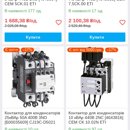
CEM 5CK.01 ETI
7,5CK.00 ETI
В наявності 177 од.
В наявності 17 од.
1 688,38
2 100,38
₴/од.
₴/од.
2 026,06 ₴/од.
2 520,46 ₴/од.
Купити
Купити
Є опт⇒
–17%
Є опт від 5000 грн.
–17%
Контактор для конденсаторів
Контактор для конденсаторів
25кВАр 50A 400В 3NO
10 кВАр 440В 2NC [4643816]
[Б00035609] CJ19C-D5021
CEM CK 10.02N ETI
CNC
В наявності 10 од.
В наявності 97 од.