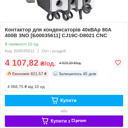
Контактор для конденсаторів 40кВАр 80A
400В 3NO [Б00035611] CJ19C-D8021 CNC
В наявності 10 од.
Код: Б00035611
Опт і роздріб
4 107,82
₴/од.
4 929,39 ₴/од.
Економія
821.57 ₴
Залишилось
45 днів
4 066,75 ₴
від 10 од.
Купити
або
Купити з