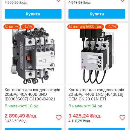
4 250,20 ₴/од.
4 943,98 ₴/од.
Купити
Купити
Є опт⇒
–17%
Є опт від 5000 грн.
–17%
Контактор для конденсаторів
Контактор для конденсаторів
20кВАр 40A 400В 3NO
20 кВАр 440В 1NC [4643819]
[Б00035607] CJ19C-D4021
CEM CK 20.01N ETI
CNC
В наявності 10 од.
В наявності 34 од.
2 890,49
3 425,24
₴/од.
₴/од.
3 468,59 ₴/од.
4 110,29 ₴/од.