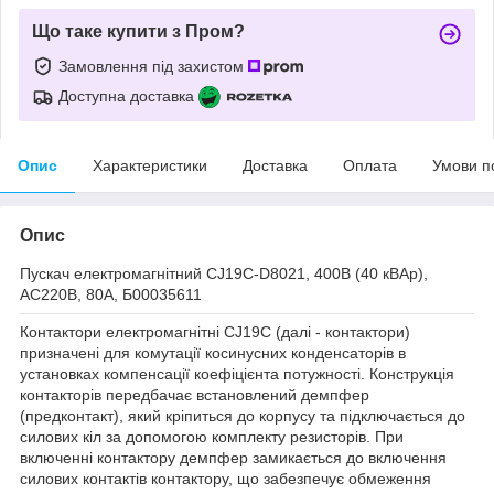
Що таке купити з Пром?
Замовлення під захистом
Доступна доставка
Опис
Характеристики
Доставка
Оплата
Умови п
Опис
Пускач електромагнітний CJ19C-D8021, 400В (40 кВАр),
АС220В, 80A, Б00035611
Контактори електромагнітні CJ19C (далі - контактори)
призначені для комутації косинусних конденсаторів в
установках компенсації коефіцієнта потужності. Конструкція
контакторів передбачає встановлений демпфер
(предконтакт), який кріпиться до корпусу та підключається до
силових кіл за допомогою комплекту резисторів. При
включенні контактору демпфер замикається до включення
силових контактів контактору, що забезпечує обмеження