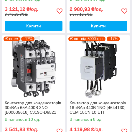
3 121,12
2 980,93
₴/од.
₴/од.
3 745,35 ₴/од.
3 577,12 ₴/од.
Купити
Купити
Є опт⇒
–17%
Є опт від 5000 грн.
–17%
Контактор для конденсаторів
Контактор для конденсаторів
30кВАр 65A 400В 3NO
16 кВАр 440В 1NO [4644130]
[Б00035618] CJ19C-D6521
CEM 18CN.10 ETI
CNC
В наявності 10 од.
В наявності 8 од.
3 541,83
4 119,98
₴/од.
₴/од.