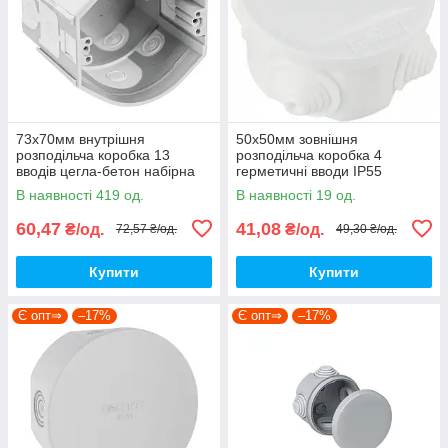
73х70мм внутрішня
50х50мм зовнішня
розподільча коробка 13
розподільча коробка 4
вводів цегла-бетон набірна
герметичні вводи IP55
IP20 [KPR 68/D_KA] ПВХ
[A0150170027] PS Uatmo
В наявності 419 од.
В наявності 19 од.
Kopos
АСКО
60,47
41,08
₴/од.
₴/од.
72,57 ₴/од.
49,30 ₴/од.
Купити
Купити
Є опт⇒
–17%
Є опт⇒
–17%