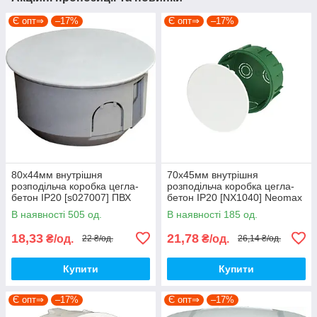
Є опт⇒
–17%
Є опт⇒
–17%
80х44мм внутрішня
70х45мм внутрішня
розподільча коробка цегла-
розподільча коробка цегла-
бетон IP20 [s027007] ПВХ
бетон IP20 [NX1040] Neomax
E.NEXT e.db.stand.108.d80
В наявності 505 од.
В наявності 185 од.
18,33
21,78
₴/од.
₴/од.
22 ₴/од.
26,14 ₴/од.
Купити
Купити
Є опт⇒
–17%
Є опт⇒
–17%