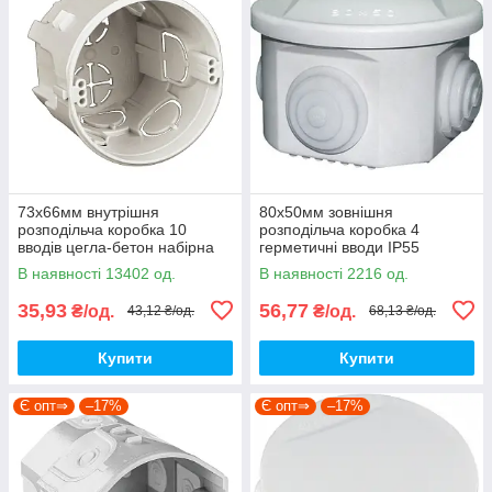
73х66мм внутрішня
80х50мм зовнішня
розподільча коробка 10
розподільча коробка 4
вводів цегла-бетон набірна
герметичні вводи IP55
IP20 [KPR 68_KA] ПВХ Kopos
[p016001] ПВХ E.NEXT
В наявності 13402 од.
В наявності 2216 од.
e.db.pro.d80.50
35,93
56,77
₴/од.
₴/од.
43,12 ₴/од.
68,13 ₴/од.
Купити
Купити
Є опт⇒
–17%
Є опт⇒
–17%