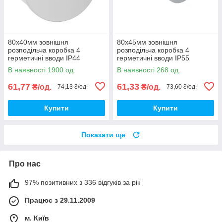
80х40мм зовнішня
80х45мм зовнішня
розподільча коробка 4
розподільча коробка 4
герметичні вводи IP44
герметичні вводи IP55
[53600] ПП Express ДКС
[UKO11-080-045-IP55-U] ПП
В наявності 1900 од.
В наявності 268 од.
UEC
61,77
61,33
₴/од.
₴/од.
74,13 ₴/од.
73,60 ₴/од.
Купити
Купити
Показати ще
Про нас
97% позитивних з 336 відгуків за рік
Працює з 29.11.2009
м. Київ