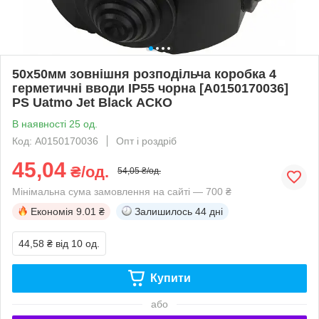
50х50мм зовнішня розподільча коробка 4
герметичні вводи IP55 чорна [A0150170036]
PS Uatmo Jet Black АСКО
В наявності 25 од.
Код: A0150170036
Опт і роздріб
45,04
₴/од.
54,05 ₴/од.
Мінімальна сума замовлення на сайті — 700 ₴
Економія
9.01 ₴
Залишилось
44 дні
44,58 ₴
від 10 од.
Купити
або