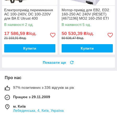
Електропривід перемикання
Мотор-привід для EB2, ED2
АС 100-240V, DC 100-220V
160-250 AC 240V (RESET)
для ВА E Utrust 400
[4671196] MO2 160-250 ETI
[A0010270024] АСКО
В наявності 2 од.
В наявності 5 од.
17 586,59
50 530,39
₴/од.
₴/од.
21 103,91 ₴/од.
60 636,47 ₴/од.
Купити
Купити
Показати ще
Про нас
97% позитивних з 336 відгуків за рік
Працює з 29.11.2009
м. Київ
Лебединська, 4, Київ, Україна