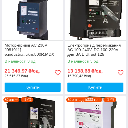
Мотор-привід AC 230V
Електропривід перемикання
[i081011]
АС 100-240V, DC 100-220V
e.industrial.ukm.800R.MDX
для ВА E Utrust 125
E.NEXT
[A0010270023] АСКО
В наявності 3 од.
В наявності 3 од.
21 346,97
13 158,68
₴/од.
₴/од.
25 616,37 ₴/од.
15 790,42 ₴/од.
Купити
Купити
Є опт⇒
–17%
Є опт від 5000 грн.
–17%