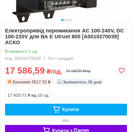
Електропривід перемикання АС 100-240V, DC
100-220V для ВА E Utrust 800 [A0010270039]
АСКО
В наявності 1 од.
Код: A0010270039
Опт і роздріб
17 586,59
₴/од.
21 103,91 ₴/од.
Економія
3517.32 ₴
Залишилось
36 днів
17 410,71 ₴
від 10 од.
Купити
або
Купити з