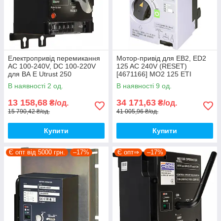
Електропривід перемикання
Мотор-привід для EB2, ED2
АС 100-240V, DC 100-220V
125 AC 240V (RESET)
для ВА E Utrust 250
[4671166] MO2 125 ETI
[A0010270025] АСКО
В наявності 2 од.
В наявності 9 од.
13 158,68
34 171,63
₴/од.
₴/од.
15 790,42 ₴/од.
41 005,96 ₴/од.
Купити
Купити
Є опт від 5000 грн.
–17%
Є опт⇒
–17%