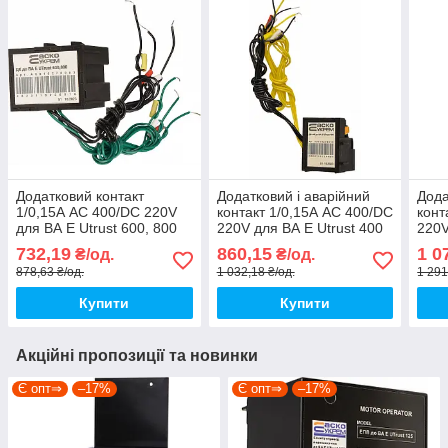
Додатковий контакт
Додатковий і аварійний
Дода
1/0,15А АС 400/DC 220V
контакт 1/0,15А АС 400/DC
конт
для ВА E Utrust 600, 800
220V для ВА E Utrust 400
220V
[A0010270003] АСКО
[A0010270014] АСКО
800 
732,19
860,15
1 0
₴/од.
₴/од.
878,63 ₴/од.
1 032,18 ₴/од.
1 291
Купити
Купити
Акційні пропозиції та новинки
Є опт⇒
–17%
Є опт⇒
–17%