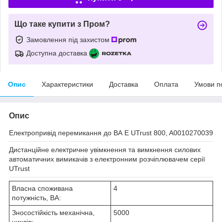
Що таке купити з Пром?
Замовлення під захистом
Доступна доставка
Опис
Характеристики
Доставка
Оплата
Умови п
Опис
Електропривід перемикання до ВА E UTrust 800, A0010270039
Дистанційне електричне увімкнення та вимкнення силових
автоматичних вимикачів з електронним розчіплювачем серії
UTrust
Власна споживана
4
потужність, ВА:
Зносостійкість механічна,
5000
циклів: