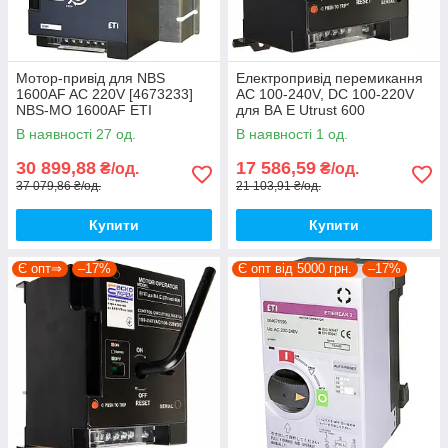
Мотор-привід для NBS
Електропривід перемикання
1600AF AC 220V [4673233]
АС 100-240V, DC 100-220V
NBS-MO 1600AF ETI
для ВА E Utrust 600
[A0010270038] АСКО
В наявності 27 од.
В наявності 1 од.
30 899,88
17 586,59
₴/од.
₴/од.
37 079,86 ₴/од.
21 103,91 ₴/од.
Купити
Купити
Є опт⇒
–17%
Є опт від 5000 грн.
–17%