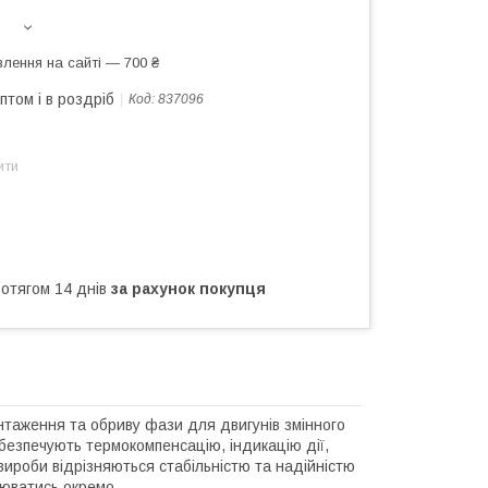
лення на сайті — 700 ₴
птом і в роздріб
Код:
837096
ити
ротягом 14 днів
за рахунок покупця
таження та обриву фази для двигунів змінного
абезпечують термокомпенсацію, індикацію дії,
 вироби відрізняються стабільністю та надійністю
люватись окремо.