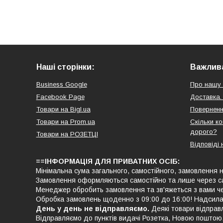
Наші сторінки:
Важлива
Business Google
Про нашу 
Facebook Page
Доставка.
Товари на Bigl.ua
Поверненн
Товари на Prom.ua
Скільки к
дорого?
Товари на РO3EТЦI
Відповіді 
==ІНФОРМАЦІЯ ДЛЯ ПРИВАТНИХ ОСІБ:
Мінімальна сума загального, самостійного, замовлення н
Замовлення оформляються самостійно та лише через с
Менеджер обробить замовлення та зв'яжеться з вами че
Обробка замовлень щоденно з 09:00 до 16:00! Надсила
День у день не відправляємо.
Деякі товари відправ
Відправляємо до пунктів видачі Розетка, Новою поштою