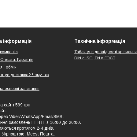
 інформація
Технічна інформація
компанію
Таблиця відповідності кріпильни
DIN с ISO, EN и ГОСТ
 Оплата. Гарантія
я і обмін
оштує доставка? Чому так
на основні запитання
а сайті 599 грн
айт.
рез Viber/WhatsApp/Email/SMS.
ння замовлень ПН-ПТ з 16:00 до 20:00.
ляються протягом 2-4 днів.
, Укрпоштою. Meest Пошта.