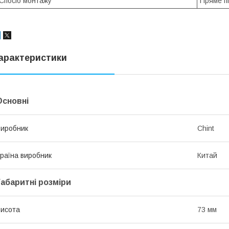
Спосіб монтажу
Пряме п
арактеристики
Основні
иробник
Chint
раїна виробник
Китай
Габаритні розміри
исота
73 мм