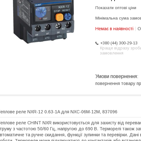
Показати оптові ціни
Мінімальна сума замов
Немає в наявності
О
+380 (44) 300-29-13
Краще відразу зроб
замовлення
повернення товару п
еплове реле NXR-12 0.63-1A для NXC-06M-12M, 837096
еплове реле CHINT NXR використовується для захисту від переван
труму з частотою 50/60 Гц, напругою до 690 В. Терморелі також з
втоматичне та ручне скидання, функції зупинки та перевірки. Дані
оботи. Термореле може підключатися до контакторів або встанов