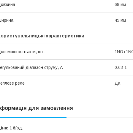
Довжина
68 мм
Ширина
45 мм
Користувальницькі характеристики
опоміжні контакти, шт.
1NO+1N
егульований діапазон струму, А
0.63-1
еплове реле
Да
нформація для замовлення
іна:
1 ₴/од.