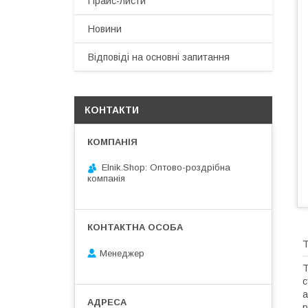
Прайс-листи
Новини
Відповіді на основні запитання
КОНТАКТИ
Elnik.Shop: Оптово-роздрібна
компанія
Т
Менеджер
Т
с
а
р