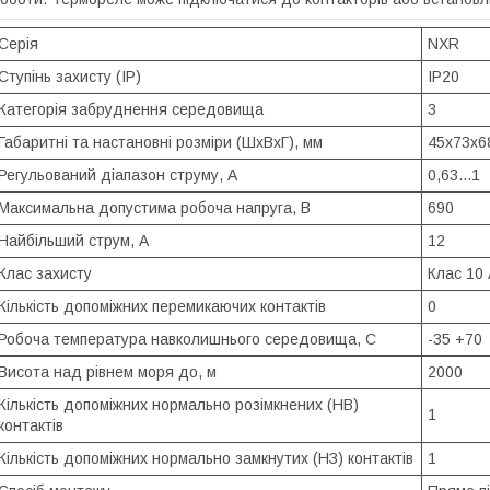
Серія
NXR
Ступінь захисту (IP)
IP20
Категорія забруднення середовища
3
Габаритні та настановні розміри (ШхВхГ), мм
45x73x6
Регульований діапазон струму, А
0,63...1
Максимальна допустима робоча напруга, В
690
Найбільший струм, А
12
Клас захисту
Клас 10 
Кількість допоміжних перемикаючих контактів
0
Робоча температура навколишнього середовища, C
-35 +70
Висота над рівнем моря до, м
2000
Кількість допоміжних нормально розімкнених (НВ)
1
контактів
Кількість допоміжних нормально замкнутих (НЗ) контактів
1