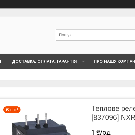
И
ДОСТАВКА. ОПЛАТА. ГАРАНТІЯ
ПРО НАШУ КОМПА
Теплове рел
Є опт!
[837096] NX
1 ₴/од.