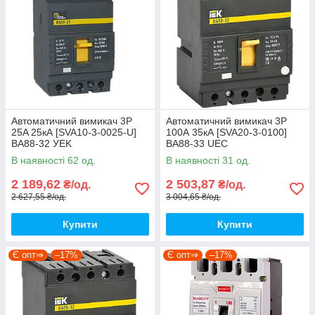
Автоматичний вимикач 3P
Автоматичний вимикач 3Р
25A 25кА [SVA10-3-0025-U]
100А 35кА [SVA20-3-0100]
ВА88-32 УEK
ВА88-33 UEC
В наявності 62 од.
В наявності 31 од.
2 189,62
2 503,87
₴/од.
₴/од.
2 627,55 ₴/од.
3 004,65 ₴/од.
Купити
Купити
Є опт⇒
–17%
Є опт⇒
–17%