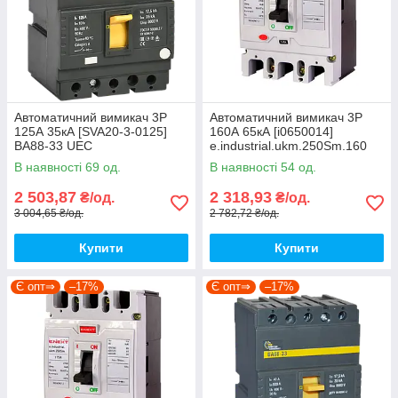
Автоматичний вимикач 3Р
Автоматичний вимикач 3Р
125А 35кА [SVA20-3-0125]
160А 65кА [i0650014]
ВА88-33 UEC
e.industrial.ukm.250Sm.160
E.NEXT
В наявності 69 од.
В наявності 54 од.
2 503,87
2 318,93
₴/од.
₴/од.
3 004,65 ₴/од.
2 782,72 ₴/од.
Купити
Купити
Є опт⇒
–17%
Є опт⇒
–17%