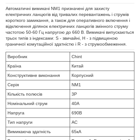
Автоматичні вимикачі NM1 призначені для захисту
електричних ланцюгів від тривалих перевантажень і струмів
короткого замикання, а також для оперативного включення і
відключення ділянок електричних ланцюгів змінного струму
частотою 50-60 Гц напругою до 660 В. Вимикачі випускаються
трьох типів з індексами: S - звичайні, H - з підвищеною
граничної комутаційної здатністю і R - з струмообмеження.
Виробник
Chint
Країна
Китай
Конструктивне виконання
Корпусний
Серія
NM1
Кількість полюсів
3P
Номінальний струм
40А
Напруга
690В
Тип напруги
AC
Вимикаюча здатність
65кА