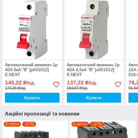
Автоматичний вимикач 1р
Автоматичний вимикач 1р
Авто
40А 6кА "B" [p041012]
40А 4,5кА "B" [s001012]
16А 
E.NEXT
E.NEXT
016-
e.mcb.pro.60.1.B40 new
e.mcb.stand.45.1.B40
145,22
137,22
76,
₴/од.
₴/од.
174,26 ₴/од.
164,67 ₴/од.
91,44
Купити
Купити
Акційні пропозиції та новинки
Є опт⇒
–17%
Є опт⇒
–17%