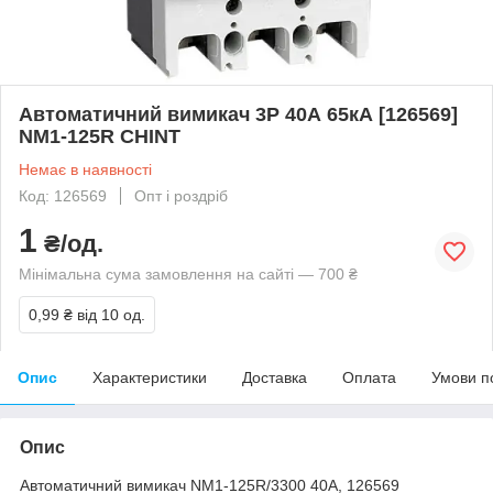
Автоматичний вимикач 3Р 40А 65кА [126569]
NM1-125R CHINT
Немає в наявності
Код: 126569
Опт і роздріб
1
₴/од.
Мінімальна сума замовлення на сайті — 700 ₴
0,99 ₴
від 10 од.
Опис
Характеристики
Доставка
Оплата
Умови п
Опис
Автоматичний вимикач NM1-125R/3300 40A, 126569