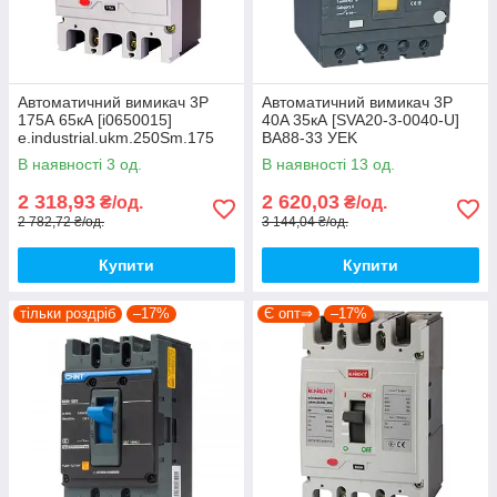
Автоматичний вимикач 3Р
Автоматичний вимикач 3P
175А 65кА [i0650015]
40A 35кА [SVA20-3-0040-U]
e.industrial.ukm.250Sm.175
ВА88-33 УEK
E.NEXT
В наявності 3 од.
В наявності 13 од.
2 318,93
2 620,03
₴/од.
₴/од.
2 782,72 ₴/од.
3 144,04 ₴/од.
Купити
Купити
тільки роздріб
–17%
Є опт⇒
–17%