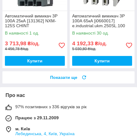
Автоматичний вимикач 3Р
Автоматичний вимикач 3Р
100А 25кА [131362] NXM-
100А 65кА [i0660017]
125S CHINT
e.industrial.ukm.250SL.100
E.NEXT
В наявності 1 од.
В наявності 30 од.
3 713,98
4 192,33
₴/од.
₴/од.
4 456,78 ₴/од.
5 030,80 ₴/од.
Купити
Купити
Показати ще
Про нас
97% позитивних з 336 відгуків за рік
Працює з 29.11.2009
м. Київ
Лебединська, 4, Київ, Україна