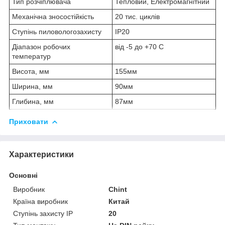
Тип розчіплювача
Тепловий, Електромагнітний
Механічна зносостійкість
20 тис. циклів
Ступінь пиловологозахисту
IP20
Діапазон робочих
від -5 до +70 С
температур
Висота, мм
155мм
Ширина, мм
90мм
Глибина, мм
87мм
Приховати
Характеристики
Основні
Виробник
Chint
Країна виробник
Китай
Ступінь захисту IP
20