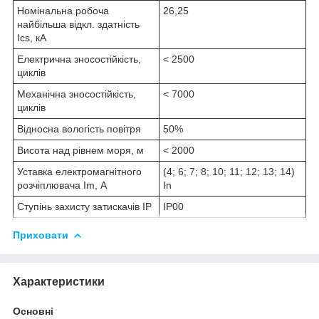
Номінальна робоча
26,25
найбільша відкл. здатність
Ics, кА
Електрична зносостійкість,
< 2500
циклів
Механічна зносостійкість,
< 7000
циклів
Відносна вологість повітря
50%
Висота над рівнем моря, м
< 2000
Уставка електромагнітного
(4; 6; 7; 8; 10; 11; 12; 13; 14)
розчіплювача Im, А
In
Ступінь захисту затискачів IP
IP00
Приховати
Характеристики
Основні