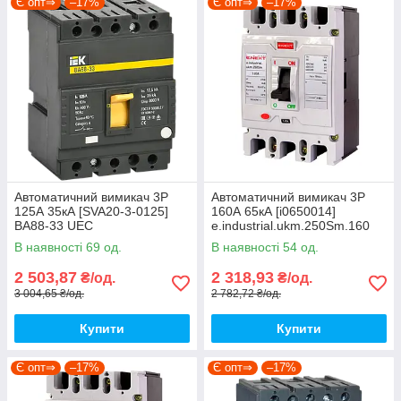
Є опт⇒
–17%
Є опт⇒
–17%
Автоматичний вимикач 3Р
Автоматичний вимикач 3Р
125А 35кА [SVA20-3-0125]
160А 65кА [i0650014]
ВА88-33 UEC
e.industrial.ukm.250Sm.160
E.NEXT
В наявності 69 од.
В наявності 54 од.
2 503,87
2 318,93
₴/од.
₴/од.
3 004,65 ₴/од.
2 782,72 ₴/од.
Купити
Купити
Є опт⇒
–17%
Є опт⇒
–17%