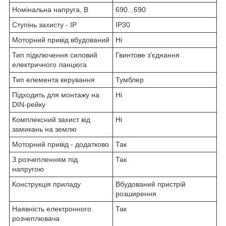
Номінальна напруга, В
690...690
Ступінь захисту - IP
IP30
Моторний привід вбудований
Ні
Тип підключення силовий
Гвинтове з'єднання
електричного ланцюга
Тип елемента керування
Тумблер
Підходить для монтажу на
Ні
DIN-рейку
Комплексний захист від
Ні
замикань на землю
Моторний привід - додатково
Так
З розчепленням під
Так
напругою
Конструкція приладу
Вбудований пристрій
розширення
Наявність електронного
Так
розчеплювача