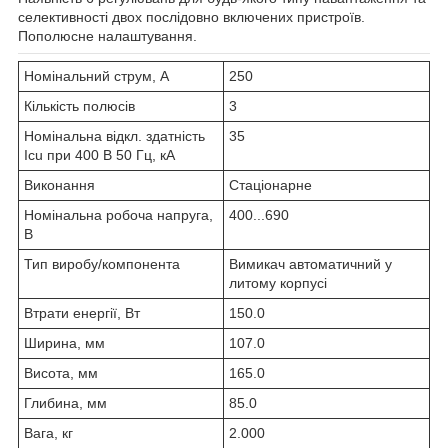
селективності двох послідовно включених пристроїв.
Пополюсне налаштування.
Номінальний струм, А
250
Кількість полюсів
3
Номінальна відкл. здатність
35
Icu при 400 В 50 Гц, кА
Виконання
Стаціонарне
Номінальна робоча напруга,
400...690
В
Тип виробу/компонента
Вимикач автоматичний у
литому корпусі
Втрати енергії, Вт
150.0
Ширина, мм
107.0
Висота, мм
165.0
Глибина, мм
85.0
Вага, кг
2.000