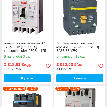
Автоматичний вимикач 3Р
Автоматичний вимикач 3P
175А 65кА [i0650015]
40A 35кА [SVA20-3-0040-U]
e.industrial.ukm.250Sm.175
ВА88-33 УEK
E.NEXT
В наявності 3 од.
В наявності 13 од.
2 318,93
2 620,03
₴/од.
₴/од.
2 782,72 ₴/од.
3 144,04 ₴/од.
Купити
Купити
тільки роздріб
–17%
Є опт⇒
–17%