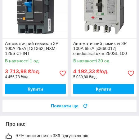
Автоматичний вимикач 3Р
Автоматичний вимикач 3Р
100А 25кА [131362] NXM-
100А 65кА [i0660017]
125S CHINT
e.industrial.ukm.250SL.100
E.NEXT
В наявності 1 од.
В наявності 30 од.
3 713,98
4 192,33
₴/од.
₴/од.
4 456,78 ₴/од.
5 030,80 ₴/од.
Купити
Купити
Показати ще
Про нас
97% позитивних з 336 відгуків за рік