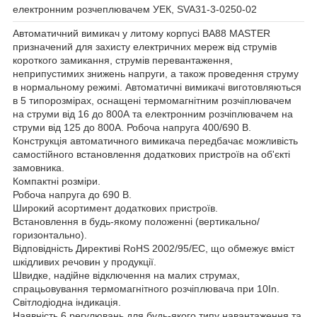
електронним розчеплювачем УЕК, SVA31-3-0250-02
Автоматичний вимикач у литому корпусі ВА88 MASTER
призначений для захисту електричних мереж від струмів
короткого замикання, струмів перевантаження,
неприпустимих знижень напруги, а також проведення струму
в нормальному режимі. Автоматичні вимикачі виготовляються
в 5 типорозмірах, оснащені термомагнітним розчіплювачем
на струми від 16 до 800А та електронним розчіплювачем на
струми від 125 до 800А. Робоча напруга 400/690 В.
Конструкція автоматичного вимикача передбачає можливість
самостійного встановлення додаткових пристроїв на об'єкті
замовника.
Компактні розміри.
Робоча напруга до 690 В.
Широкий асортимент додаткових пристроїв.
Встановлення в будь-якому положенні (вертикально/
горизонтально).
Відповідність Директиві RoHS 2002/95/EC, що обмежує вміст
шкідливих речовин у продукції.
Швидке, надійне відключення на малих струмах,
спрацьовування термомагнітного розчіплювача при 10In.
Світлодіодна індикація.
Наявність 6 регулювань для будь-якого типу навантаження та