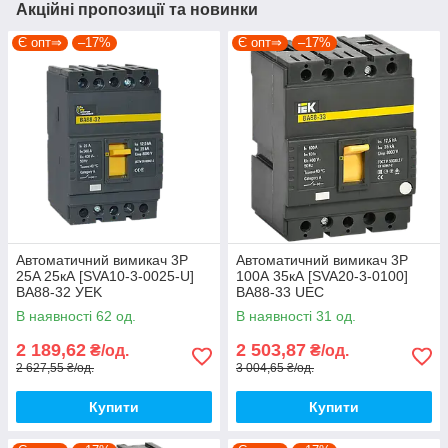
Акційні пропозиції та новинки
Є опт⇒
–17%
Є опт⇒
–17%
Автоматичний вимикач 3P
Автоматичний вимикач 3Р
25A 25кА [SVA10-3-0025-U]
100А 35кА [SVA20-3-0100]
ВА88-32 УEK
ВА88-33 UEC
В наявності 62 од.
В наявності 31 од.
2 189,62
2 503,87
₴/од.
₴/од.
2 627,55 ₴/од.
3 004,65 ₴/од.
Купити
Купити