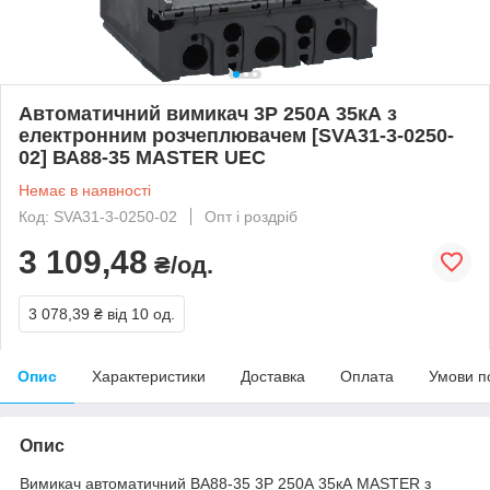
Автоматичний вимикач 3Р 250А 35кА з
електронним розчеплювачем [SVA31-3-0250-
02] ВА88-35 MASTER UEC
Немає в наявності
Код: SVA31-3-0250-02
Опт і роздріб
3 109,48
₴/од.
3 078,39 ₴
від 10 од.
Опис
Характеристики
Доставка
Оплата
Умови п
Опис
Вимикач автоматичний ВА88-35 3Р 250А 35кА MASTER з