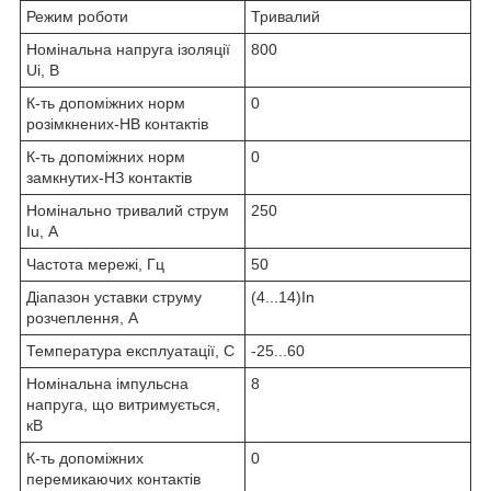
Режим роботи
Тривалий
Номінальна напруга ізоляції
800
Ui, В
К-ть допоміжних норм
0
розімкнених-НВ контактів
К-ть допоміжних норм
0
замкнутих-НЗ контактів
Номінально тривалий струм
250
Iu, А
Частота мережі, Гц
50
Діапазон уставки струму
(4...14)In
розчеплення, А
Температура експлуатації, C
-25...60
Номінальна імпульсна
8
напруга, що витримується,
кВ
К-ть допоміжних
0
перемикаючих контактів