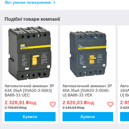
Всі умови повернення
Подібні товари компанії
Автоматичний вимикач 3Р
Автоматичний вимикач 3P
Авто
63А 35кА [SVA20-3-0063]
40A 35кА [SVA20-3-0040-
160A
ВА88-33 UEC
U] ВА88-33 УEK
U] В
2 328,91
2 620,03
2 8
₴/од.
₴/од.
2 794,69 ₴/од.
3 144,04 ₴/од.
3 423
Купити
Купити