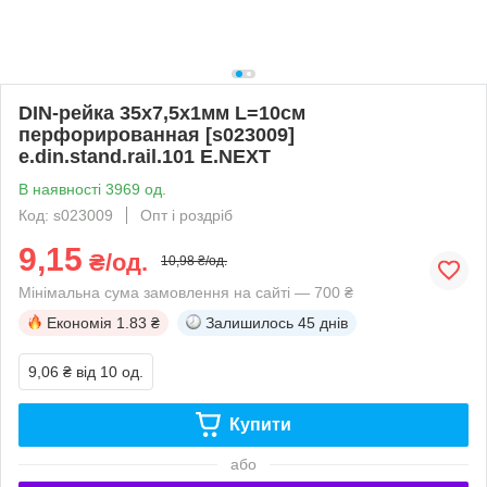
DIN-рейка 35x7,5x1мм L=10см
перфорированная [s023009]
e.din.stand.rail.101 E.NEXT
В наявності 3969 од.
Код: s023009
Опт і роздріб
9,15
₴/од.
10,98 ₴/од.
Мінімальна сума замовлення на сайті — 700 ₴
Економія
1.83 ₴
Залишилось
45 днів
9,06 ₴
від 10 од.
Купити
або