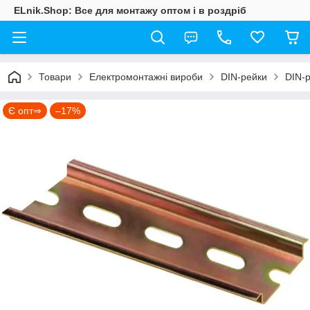
ELnik.Shop: Все для монтажу оптом і в роздріб
Товари
Електромонтажні вироби
DIN-рейки
DIN-р
Є опт⇒
–17%