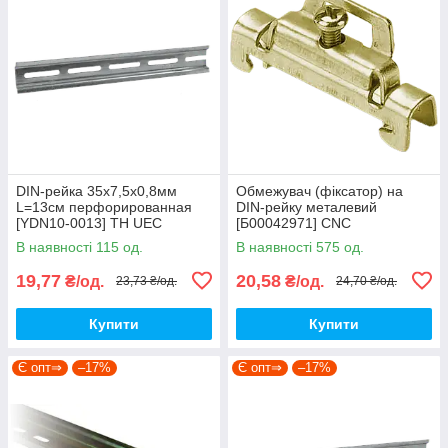
DIN-рейка 35x7,5x0,8мм
Обмежувач (фіксатор) на
L=13см перфорированная
DIN-рейку металевий
[YDN10-0013] TH UEC
[Б00042971] CNC
В наявності 115 од.
В наявності 575 од.
19,77
20,58
₴/од.
₴/од.
23,73 ₴/од.
24,70 ₴/од.
Купити
Купити
Є опт⇒
–17%
Є опт⇒
–17%