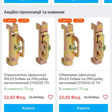
Акційні пропозиції та новинки
Є опт⇒
–17%
Є опт⇒
–17%
Ограничитель (фиксатор)
Обмежувач (фіксатор)
45x19,5x9мм на DIN-рейку
45x19,5x9мм на DIN-рейку
металлический [YXD10] TH
металевий [YXD10-U] TH
UEC
UEC
В наявності 75 од.
В наявності 75 од.
12,82
12,82
₴/од.
₴/од.
15,39 ₴/од.
15,39 ₴/од.
Купити
Купити