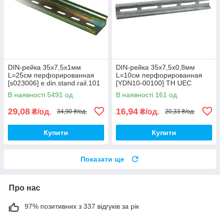
DIN-рейка 35x7,5x1мм
DIN-рейка 35x7,5x0,8мм
L=25см перфорированная
L=10см перфорированная
[s023006] e.din.stand.rail.101
[YDN10-00100] TH UEC
E.NEXT
В наявності 5491 од.
В наявності 161 од.
29,08
16,94
₴/од.
₴/од.
34,90 ₴/од.
20,33 ₴/од.
Купити
Купити
Показати ще
Про нас
97% позитивних з 337 відгуків за рік