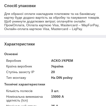
Спосіб упаковки
Для обраної оплати накладним платежем та на банківську
картку буде додано вартість за обробку та пакування товарів.
Щоб уникнути додаткових витрат, оплачуйте онлайн:
ПромОплата, Оплата карткою Visa, Mastercard – WayForPay,
Онлайн-оплата карткою Visa, Mastercard – LiqPay.
Характеристики
Основні
Виробник
АСКО-УКРЕМ
Країна виробник
Україна
Ступінь захисту IP
20
Тип монтажу
На DIN рейку
Технічні характеристики
Кількість полюсів
3 шт.
Номінальна вимикаюча
15000 А
здатність (Icn)
Номінальний струм
25 А