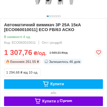
Автоматичний вимикач 3Р 25А 15кА
[ECO060010011] ECO FB/63 АСКО
В наявності 4 од.
Код: ECO060010011
Опт і роздріб
1 307,76
₴/од.
1 569,31 ₴/од.
Економія
261.55 ₴
Залишилось
46 днів
1 294,68 ₴
від 10 од.
Купити
або
Купити з