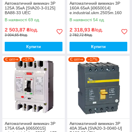
Автоматичний вимикач 3Р
Автоматичний вимикач 3Р
125А 35кА [SVA20-3-0125]
160А 65кА [i0650014]
ВА88-33 UEC
e.industrial.ukm.250Sm.160
E.NEXT
В наявності 69 од.
В наявності 54 од.
2 503,87
2 318,93
₴/од.
₴/од.
3 004,65 ₴/од.
2 782,72 ₴/од.
Купити
Купити
Є опт⇒
–17%
Є опт⇒
–17%
Автоматичний вимикач 3Р
Автоматичний вимикач 3P
175А 65кА [i0650015]
40A 35кА [SVA20-3-0040-U]