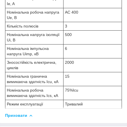
Ie, A
Номінальна робоча напруга
AC 400
Ue, В
Кількість полюсів
3
Номінальна напруга ізоляції
500
Ui, В
Номінальна імпульсна
6
напруга Uimp, кВ
Зносостійкість електрична,
2000
циклів
Номінальна гранична
15
вимикаюча здатність Icu, кА
Номінальна робоча
75%Icu
вимикаюча здатність Ics, кА
Режим експлуатації
Тривалий
Приховати