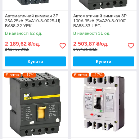
Автоматичний вимикач 3P
Автоматичний вимикач 3Р
25A 25кА [SVA10-3-0025-U]
100А 35кА [SVA20-3-0100]
ВА88-32 УEK
ВА88-33 UEC
В наявності 62 од.
В наявності 31 од.
2 189,62
2 503,87
₴/од.
₴/од.
2 627,55 ₴/од.
3 004,65 ₴/од.
Купити
Купити
Є опт⇒
–17%
Є опт⇒
–17%