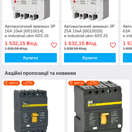
Автоматичний вимикач 3Р
Автоматичний вимикач 3Р
Авто
16А 10кА [i0010014]
25А 10кА [i0010026]
63А 
e.industrial.ukm.60S.16
e.industrial.ukm.60S.25
e.in
E.NEXT
E.NEXT
E.N
1 532,15
1 532,15
1 5
₴/од.
₴/од.
1 838,58 ₴/од.
1 838,58 ₴/од.
1 838
Купити
Купити
Акційні пропозиції та новинки
Є опт⇒
–17%
Є опт⇒
–17%