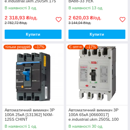
e.industrial.ukm.250Sm.175
ВА88-33 УEK
E.NEXT
В наявності 3 од.
В наявності 13 од.
2 318,93
2 620,03
₴/од.
₴/од.
2 782,72 ₴/од.
3 144,04 ₴/од.
Купити
Купити
тільки роздріб
–17%
Є опт⇒
–17%
Автоматичний вимикач 3Р
Автоматичний вимикач 3Р
100А 25кА [131362] NXM-
100А 65кА [i0660017]
125S CHINT
e.industrial.ukm.250SL.100
E.NEXT
В наявності 1 од.
В наявності 30 од.