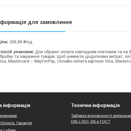
нформація для замовлення
іна:
268,96 ₴/од.
посіб упаковки:
Для обраної оплати накладним платежем та на ба
бробку та пакування товарів. Щоб уникнути додаткових витрат, о
isa, Mastercard – WayForPay, Онлайн-оплата карткою Visa, Masterca
 інформація
Технічна інформація
компанію
Таблиця відповідності кріпильни
DIN с ISO, EN и ГОСТ
 Оплата. Гарантія
я і обмін