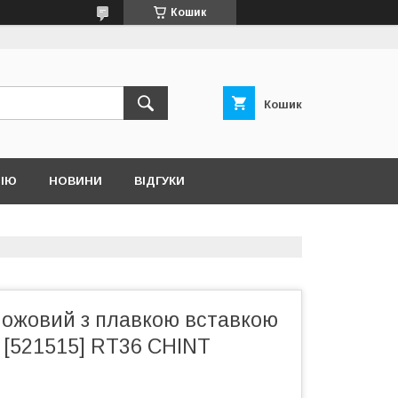
Кошик
Кошик
НІЮ
НОВИНИ
ВІДГУКИ
ножовий з плавкою вставкою
 [521515] RT36 CHINT