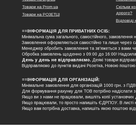
Товари на Prom.ua
Скільки к
дорого?
Товари на РO3EТЦI
Відповіді 
==ІНФОРМАЦІЯ ДЛЯ ПРИВАТНИХ ОСІБ:
Мінімальна сума загального, самостійного, замовлення н
Замовлення оформляються самостійно та лише через с
Менеджер обробить замовлення та зв'яжеться з вами че
Обробка замовлень щоденно з 09:00 до 16:00! Надсила
День у день не відправляємо.
Деякі товари відправ
Відправляємо до пунктів видачі Розетка, Новою поштою
==ІНФОРМАЦІЯ ДЛЯ ОРГАНІЗАЦІЙ:
Мінімальне замовлення для організацій 1000 грн. з ПД
Для формування рахунку для ТОВ потрібно надіслати 
Якщо ви з нами не працювали, вишліть копії установчих 
Якщо працювали, то просто напишіть ЄДРПОУ. В листі нап
Якщо вам потрібна доставка, напишіть якою поштою відп