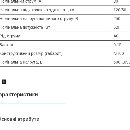
Номінальний струм, А
80
Номінальна відключаюча здатність, кА
120/50
Номінальна напруга постійного струму, В
250
Номінальна потужність, Вт
6.9
Рід струму
AC
Вага, кг
0.15
Конструктивний розмір (габарит)
NH00
Номінальна напруга, В
500...69
арактеристики
Основні атрибути