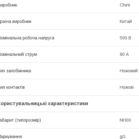
иробник
Chint
раїна виробник
Китай
омінальна робоча напруга
500 В
омінальний струм
80 А
ип запобіжника
Ножовий
ип контактів
Ножові
Користувальницькі характеристики
абарит (типорозмір)
NH00
аркування
gG