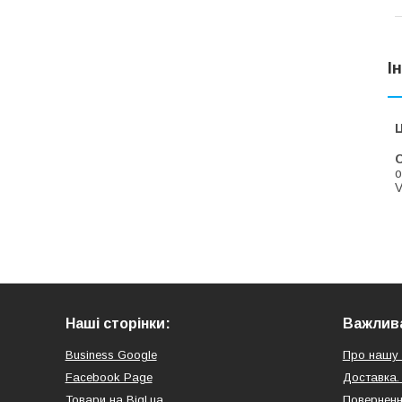
І
Ц
С
о
V
Наші сторінки:
Важлива
Business Google
Про нашу 
Facebook Page
Доставка.
Товари на Bigl.ua
Поверненн