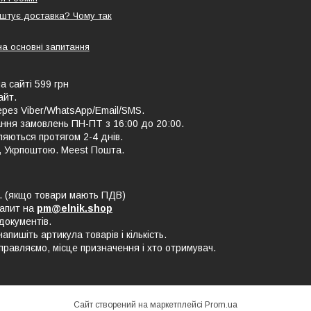
оштує доставка? Чому так
на основні запитання
а сайті 599 грн
айт.
рез Viber/WhatsApp/Email/SMS.
ння замовлень ПН-ПТ з 16:00 до 20:00.
ляються протягом 2-4 днів.
, Укрпоштою. Meest Пошта.
В. (якщо товари мають ПДВ)
запит на
pm@elnik.shop
документів.
ишіть артикула товарів і кількість.
равляємо, місце призначення і хто отримувач.
Сайт створений на маркетплейсі
Prom.ua