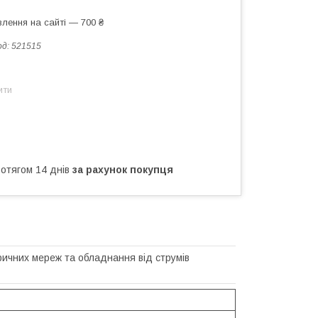
лення на сайті — 700 ₴
од:
521515
ити
ротягом 14 днів
за рахунок покупця
ричних мереж та обладнання від струмів