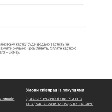
нківську картку буде додано вартість за
плачуйте онлайн: ПромОплата, Оплата карткою
rd – LiqPay.
Умови співпраці з покупцями
х виробів
ДОГОВІР ПУБЛІЧНОЇ ОФЕРТИ ПРО
ПРОДАЖ ТОВАРІВ ТА НАДАННЯ ПОСЛУГ