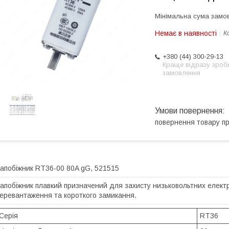
Мінімальна сума замов
Немає в наявності
К
+380 (44) 300-29-13
Краще відразу зроб
замовлення
повернення товару п
апобіжник RT36-00 80A gG, 521515
апобіжник плавкий призначений для захисту низьковольтних елект
еревантаження та короткого замикання.
Серія
RT36