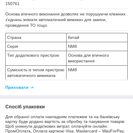
150761
Основа втичного виконання дозволяє не порушуючи клемних
з'єднань знімати автоматичний вимикач для заміни,
проведення ТО тощо.
Страна
Китай
Cерія
NM8
Тип додаткового пристрою
Основа для втичного
використання
Сумісність із типом пристрою
NM8
автоматичного вимикача
Приховати
Спосіб упаковки
Для обраної оплати накладним платежем та на банківську
картку буде додано вартість за обробку та пакування товарів.
Щоб уникнути додаткових витрат, оплачуйте онлайн:
ПромОплата, Оплата карткою Visa, Mastercard – WayForPay,