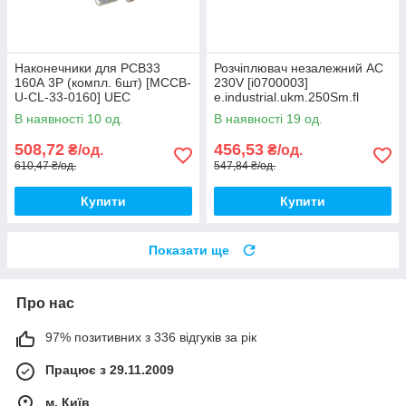
Наконечники для PCB33
Розчіплювач незалежний AC
160А 3Р (компл. 6шт) [MCCB-
230V [i0700003]
U-CL-33-0160] UEC
e.industrial.ukm.250Sm.fl
E.NEXT
В наявності 10 од.
В наявності 19 од.
508,72
456,53
₴/од.
₴/од.
610,47 ₴/од.
547,84 ₴/од.
Купити
Купити
Показати ще
Про нас
97% позитивних з 336 відгуків за рік
Працює з 29.11.2009
м. Київ