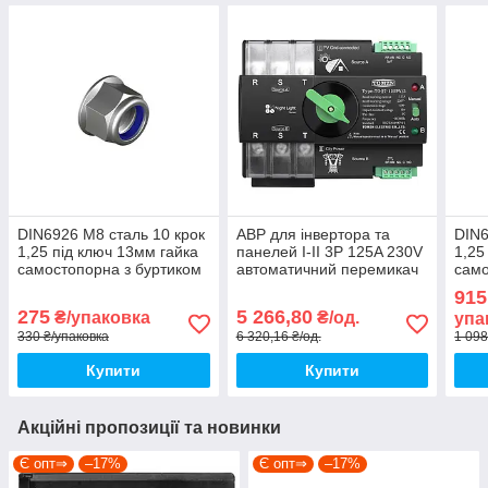
DIN6926 М8 сталь 10 крок
АВР для інвертора та
DIN6
1,25 під ключ 13мм гайка
панелей I-II 3P 125A 230V
1,25
самостопорна з буртиком
автоматичний перемикач
само
Delta-MKS (25 шт.)
вводу резерву [TOQ7-
Delt
915
[6P7000006PL08000D1]
125PV/3] Tomzn
[6P
275
5 266,80
₴/упаковка
₴/од.
упа
Metalvis
Meta
330 ₴/упаковка
6 320,16 ₴/од.
1 098
Купити
Купити
Акційні пропозиції та новинки
Є опт⇒
–17%
Є опт⇒
–17%