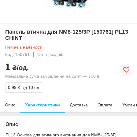
Панель втична для NM8-125/3P [150761] PL13
CHINT
Немає в наявності
Код: 150761
Опт і роздріб
1
₴/од.
Мінімальна сума замовлення на сайті — 700 ₴
0,99 ₴
від 10 од.
Опис
Характеристики
Доставка
Оплата
Умови 
Опис
PL13 Основа для втичного виконання для NM8-125/3P,