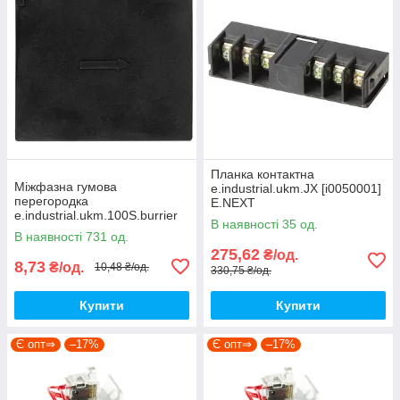
Планка контактна
Міжфазна гумова
e.industrial.ukm.JX [i0050001]
перегородка
E.NEXT
e.industrial.ukm.100S.burrier
В наявності 35 од.
[i0780001] E.NEXT
В наявності 731 од.
275,62
₴/од.
8,73
₴/од.
10,48 ₴/од.
330,75 ₴/од.
Купити
Купити
Є опт⇒
–17%
Є опт⇒
–17%