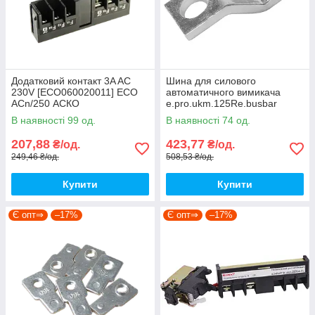
Додатковий контакт 3A AC
Шина для силового
230V [ECO060020011] ECO
автоматичного вимикача
АCn/250 АСКО
e.pro.ukm.125Re.busbar
[p087121] E.NEXT
В наявності 99 од.
В наявності 74 од.
207,88
423,77
₴/од.
₴/од.
249,46 ₴/од.
508,53 ₴/од.
Купити
Купити
Є опт⇒
–17%
Є опт⇒
–17%