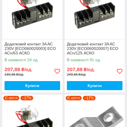
Додатковий контакт 3A AC
Додатковий контакт 3A AC
230V [ECO060020003] ECO
230V [ECO060020007] ECO
АCn/63 АСКО
АCn/125 АСКО
В наявності 24 од.
В наявності 91 од.
207,88
207,88
₴/од.
₴/од.
249,46 ₴/од.
249,46 ₴/од.
Купити
Купити
Є опт⇒
–17%
Є опт⇒
–17%