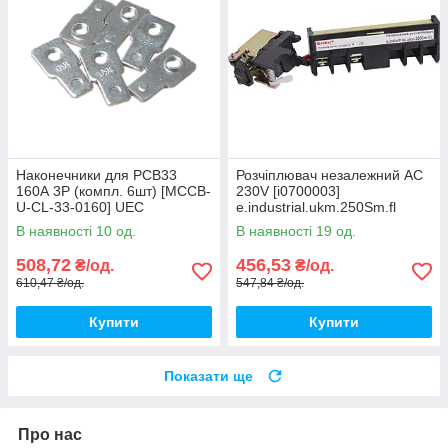
Наконечники для PCB33
Розчіплювач незалежний AC
160А 3Р (компл. 6шт) [MCCB-
230V [i0700003]
U-CL-33-0160] UEC
e.industrial.ukm.250Sm.fl
E.NEXT
В наявності 10 од.
В наявності 19 од.
508,72
456,53
₴/од.
₴/од.
610,47 ₴/од.
547,84 ₴/од.
Купити
Купити
Показати ще
Про нас