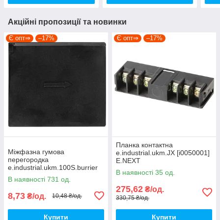
Акційні пропозиції та новинки
Є опт⇒
–17%
Є опт⇒
–17%
Планка контактна
Міжфазна гумова
e.industrial.ukm.JX [i0050001]
перегородка
E.NEXT
e.industrial.ukm.100S.burrier
В наявності 35 од.
[i0780001] E.NEXT
В наявності 731 од.
275,62
₴/од.
8,73
₴/од.
10,48 ₴/од.
330,75 ₴/од.
Купити
Купити