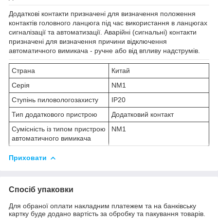
Додаткові контакти призначені для визначення положення
контактів головного ланцюга під час використання в ланцюгах
сигналізації та автоматизації. Аварійні (сигнальні) контакти
призначені для визначення причини відключення
автоматичного вимикача - ручне або від впливу надструмів.
Страна
Китай
Cерія
NM1
Ступінь пиловологозахисту
IP20
Тип додаткового пристрою
Додатковий контакт
Сумісність із типом пристрою
NM1
автоматичного вимикача
Приховати
Спосіб упаковки
Для обраної оплати накладним платежем та на банківську
картку буде додано вартість за обробку та пакування товарів.