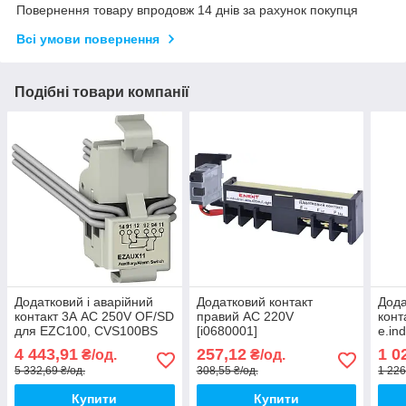
Повернення товару впродовж 14 днів за рахунок покупця
Всі умови повернення
Подібні товари компанії
Додатковий і аварійний
Додатковий контакт
Дода
контакт 3А AC 250V OF/SD
правий AC 220V
конт
для EZC100, CVS100BS
[i0680001]
e.in
[EZAUX11] Schneider
e.industrial.ukm.63Sm/63SL.F.right
E.N
4 443,91
257,12
1 0
₴/од.
₴/од.
Electric
E.NEXT
5 332,69 ₴/од.
308,55 ₴/од.
1 226
Купити
Купити