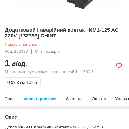
Додатковий і аварійний контакт NM1-125 AC
220V [132393] CHINT
Немає в наявності
Код: 132393
Опт і роздріб
1
₴/од.
Мінімальна сума замовлення на сайті — 700 ₴
0,99 ₴
від 10 од.
Опис
Характеристики
Доставка
Оплата
Умови 
Опис
Допоміжний і Сигнальний контакт NM1-125, 132393