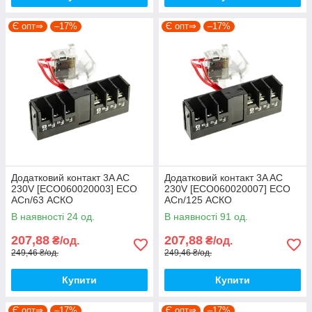
Є опт⇒
–17%
Є опт⇒
–17%
Додатковий контакт 3A AC
Додатковий контакт 3A AC
230V [ECO060020003] ECO
230V [ECO060020007] ECO
АCn/63 АСКО
АCn/125 АСКО
В наявності 24 од.
В наявності 91 од.
207,88
207,88
₴/од.
₴/од.
249,46 ₴/од.
249,46 ₴/од.
Купити
Купити
Є опт⇒
–17%
Є опт⇒
–17%