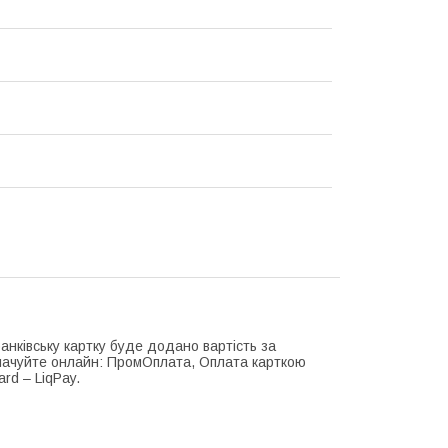
нківську картку буде додано вартість за
плачуйте онлайн: ПромОплата, Оплата карткою
rd – LiqPay.