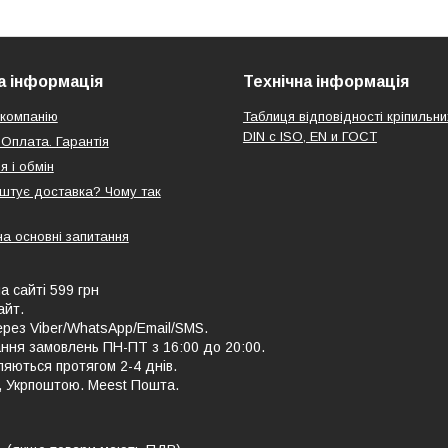
 інформація
Технічна інформація
компанію
Таблиця відповідності кріпильни
DIN с ISO, EN и ГОСТ
 Оплата. Гарантія
я і обмін
оштує доставка? Чому так
на основні запитання
а сайті 599 грн
айт.
рез Viber/WhatsApp/Email/SMS.
ння замовлень ПН-ПТ з 16:00 до 20:00.
ляються протягом 2-4 днів.
, Укрпоштою. Meest Пошта.