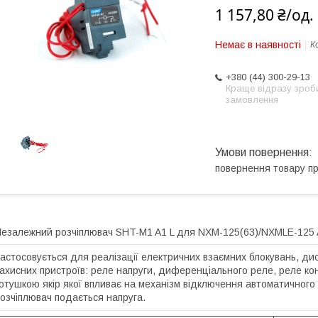
1 157,80 ₴/од.
Немає в наявності
К
+380 (44) 300-29-13
Краще відразу зроб
замовлення
повернення товару п
езалежний розчіплювач SHT-M1 A1 L для NXM-125(63)/NXMLE-125 A
астосовується для реалізації електричних взаємних блокувань, ди
ахисних пристроїв: реле напруги, диференціального реле, реле ко
отушкою якір якої впливає на механізм відключення автоматичного
озчіплювач подається напруга.