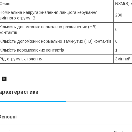
Cерія
NXM(S) 
Номінальна напруга живлення ланцюга керування
230
змінного струму, В
Кількість допоміжних нормально розімкнених (НВ)
0
контактів
Кількість допоміжних нормально замкнутих (НЗ) контактів
0
Кількість перемикаючих контактів
1
Рід струму включення
Змінний 
арактеристики
Основні