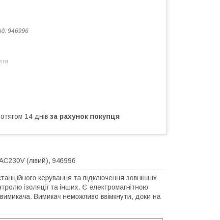
од:
946996
ити
ротягом 14 днів
за рахунок покупця
C230V (лівий), 946996
станційного керування та підключення зовнішніх
нтролю ізоляції та інших. Є електромагнітною
 вимикача. Вимикач неможливо ввімкнути, доки на