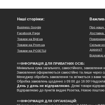
Наші сторінки:
Важлива
Business Google
Про нашу 
Facebook Page
Доставка.
Товари на Bigl.ua
Поверненн
Товари на Prom.ua
Скільки к
дорого?
Товари на РO3EТЦI
Відповіді 
==ІНФОРМАЦІЯ ДЛЯ ПРИВАТНИХ ОСІБ:
Мінімальна сума загального, самостійного, замовлення н
Замовлення оформляються самостійно та лише через с
Менеджер обробить замовлення та зв'яжеться з вами че
Обробка замовлень щоденно з 09:00 до 16:00! Надсила
День у день не відправляємо.
Деякі товари відправ
Відправляємо до пунктів видачі Розетка, Новою поштою
==ІНФОРМАЦІЯ ДЛЯ ОРГАНІЗАЦІЙ: