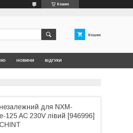
Кошик
Кошик
НІЮ
НОВИНИ
ВІДГУКИ
 незалежний для NXM-
e-125 AC 230V лівий [946996]
 CHINT