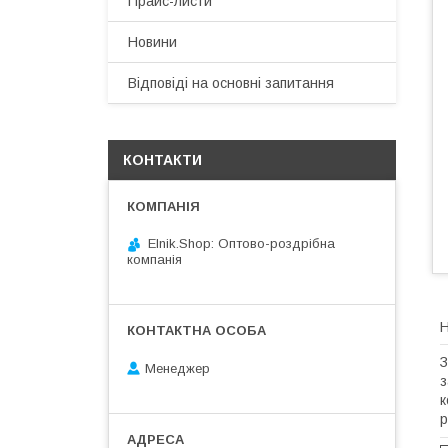
Прайс-листи
Новини
Відповіді на основні запитання
КОНТАКТИ
Elnik.Shop: Оптово-роздрібна
компанія
Н
З
Менеджер
з
к
р