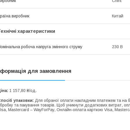
иробник
Chint
раїна виробник
Китай
Технічні характеристики
омінальна робоча напруга змінного струму
230 В
нформація для замовлення
іна:
1 157,80 ₴/од.
посіб упаковки:
Для обраної оплати накладним платежем та на ба
бробку та пакування товарів. Щоб уникнути додаткових витрат, о
isa, Mastercard – WayForPay, Онлайн-оплата карткою Visa, Masterca