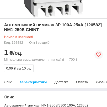
Автоматичний вимикач 3Р 100А 25кА [126582]
NM1-250S CHINT
Немає в наявності
Код: 126582
Опт і роздріб
1
₴/од.
Мінімальна сума замовлення на сайті — 700 ₴
0,99 ₴
від 10 од.
Опис
Характеристики
Доставка
Оплата
Умови 
Опис
Автоматичний вимикач NM1-250S/3300 100A, 126582