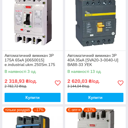
Автоматичний вимикач 3Р
Автоматичний вимикач 3P
175А 65кА [i0650015]
40A 35кА [SVA20-3-0040-U]
e.industrial.ukm.250Sm.175
ВА88-33 УEK
E.NEXT
В наявності 3 од.
В наявності 13 од.
2 318,93
2 620,03
₴/од.
₴/од.
2 782,72 ₴/од.
3 144,04 ₴/од.
Купити
Купити
тільки роздріб
–17%
Є опт⇒
–17%