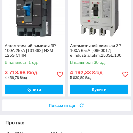
Автоматичний вимикач 3Р
Автоматичний вимикач 3Р
100А 25кА [131362] NXM-
100А 65кА [i0660017]
125S CHINT
e.industrial.ukm.250SL.100
E.NEXT
В наявності 1 од.
В наявності 30 од.
3 713,98
4 192,33
₴/од.
₴/од.
4 456,78 ₴/од.
5 030,80 ₴/од.
Купити
Купити
Показати ще
Про нас