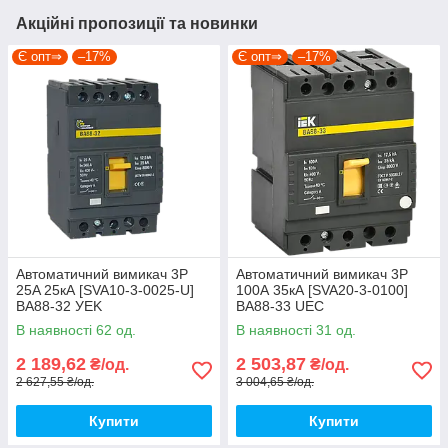
Акційні пропозиції та новинки
Є опт⇒
–17%
Є опт⇒
–17%
Автоматичний вимикач 3P
Автоматичний вимикач 3Р
25A 25кА [SVA10-3-0025-U]
100А 35кА [SVA20-3-0100]
ВА88-32 УEK
ВА88-33 UEC
В наявності 62 од.
В наявності 31 од.
2 189,62
2 503,87
₴/од.
₴/од.
2 627,55 ₴/од.
3 004,65 ₴/од.
Купити
Купити