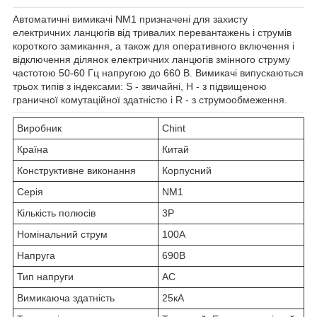
Автоматичні вимикачі NM1 призначені для захисту
електричних ланцюгів від тривалих перевантажень і струмів
короткого замикання, а також для оперативного включення і
відключення ділянок електричних ланцюгів змінного струму
частотою 50-60 Гц напругою до 660 В. Вимикачі випускаються
трьох типів з індексами: S - звичайні, H - з підвищеною
граничної комутаційної здатністю і R - з струмообмеження.
Виробник
Chint
Країна
Китай
Конструктивне виконання
Корпусний
Серія
NM1
Кількість полюсів
3P
Номінальний струм
100А
Напруга
690В
Тип напруги
AC
Вимикаюча здатність
25кА