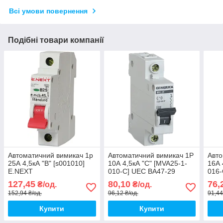
Всі умови повернення
Подібні товари компанії
Автоматичний вимикач 1р
Автоматичний вимикач 1Р
Авто
25А 4,5кА "B" [s001010]
10А 4,5кА "С" [MVA25-1-
16А 
E.NEXT
010-C] UEC ВА47-29
016-
e.mcb.stand.45.1.B25
127,45
80,10
76,
₴/од.
₴/од.
152,94 ₴/од.
96,12 ₴/од.
91,44
Купити
Купити