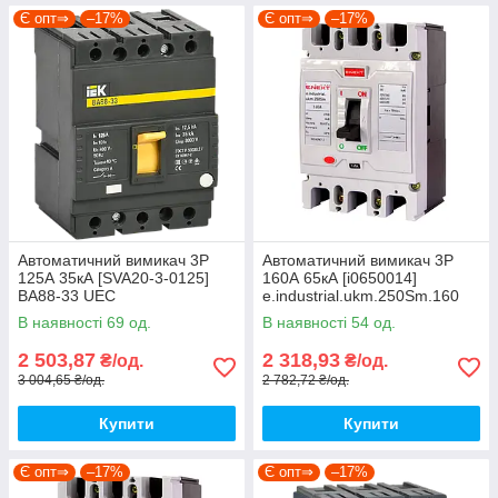
Є опт⇒
–17%
Є опт⇒
–17%
Автоматичний вимикач 3Р
Автоматичний вимикач 3Р
125А 35кА [SVA20-3-0125]
160А 65кА [i0650014]
ВА88-33 UEC
e.industrial.ukm.250Sm.160
E.NEXT
В наявності 69 од.
В наявності 54 од.
2 503,87
2 318,93
₴/од.
₴/од.
3 004,65 ₴/од.
2 782,72 ₴/од.
Купити
Купити
Є опт⇒
–17%
Є опт⇒
–17%