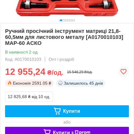
Ручний просічний інструмент матриці 21,8-
60,5мм для листового металу [A0170010103]
MAP-60 АСКО
В наявності 2 од.
Код: A0170010103
Опт і роздріб
12 955,24
₴/од.
15 546,29 ₴/од.
Економія
2591.05 ₴
Залишилось
45 днів
12 825,68 ₴
від 10 од.
Купити
або
Купити з