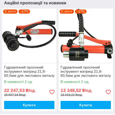
Акційні пропозиції та новинки
Є опт⇒
–17%
Є опт⇒
–17%
Гідравлічний просічний
Гідравлічний просічний
інструмент матриці 21,8-
інструмент матриці 21,8-
60,5мм для листового металу
60,5мм для листового металу
[A0170010108] SKP-15 АСКО
[A0170010107] SKP-8 АСКО
В наявності 2 од.
В наявності 2 од.
22 247,53
13 348,52
₴/од.
₴/од.
26 697,04 ₴/од.
16 018,22 ₴/од.
Купити
Купити