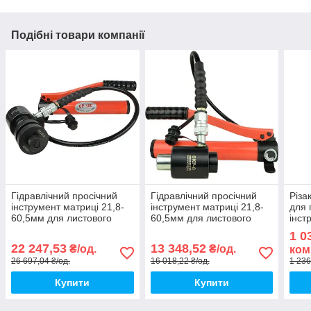
Подібні товари компанії
Гідравлічний просічний
Гідравлічний просічний
Різа
інструмент матриці 21,8-
інструмент матриці 21,8-
для 
60,5мм для листового
60,5мм для листового
інст
металу [A0170010108]
металу [A0170010107]
[A0
1 0
SKP-15 АСКО
SKP-8 АСКО
22 247,53
13 348,52
₴/од.
₴/од.
ком
26 697,04 ₴/од.
16 018,22 ₴/од.
1 236
Купити
Купити