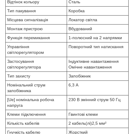
Відтінок кольору
Сталь
Тип пакування
Коробка
Місцева сигналізація
Локатор світла
Монтаж пристрою
Вбудований
Функція перемикання
1-полюсний на 2 напрямки
Управління
Поворотний тип натискання
світлорегулятором
Застосування
Індуктивне навантаження
світлорегулятора
Омічне навантаження
Тип захисту
Запобіжник
Номінальний струм
6,3 А
запобіжника
[Ue] номінальна робоча
230 В змінний струм 50 Гц
напруга
Клеми підключення
Гвинтові клеми
Кількість кабелів
2 кабель(лі)2,5 мм²
Гнучкість кабелю
Жорсткий