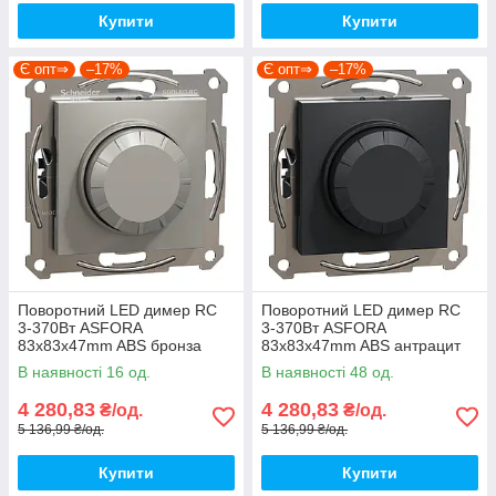
Купити
Купити
Є опт⇒
–17%
Є опт⇒
–17%
Поворотний LED димер RC
Поворотний LED димер RC
3-370Вт ASFORA
3-370Вт ASFORA
83x83x47mm ABS бронза
83x83x47mm ABS антрацит
[EPH6800169] Schneider
[EPH6800171] Schneider
В наявності 16 од.
В наявності 48 од.
Electric
Electric
4 280,83
4 280,83
₴/од.
₴/од.
5 136,99 ₴/од.
5 136,99 ₴/од.
Купити
Купити