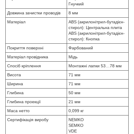
Гнучкий
Довжина зачистки проводів
8 мм
Матеріал
ABS (акрилонітрил-бутадієн-
стирол): Центральна плита
ABS (акрилонітрил-бутадієн-
стирол): Кнопка
Покриття поверхні
Фарбований
Матеріал провідника
Мідь
Спосіб кріплення
Монтажні лапки 53…78 мм
Висота
71 мм
Ширина
71 мм
Глибина
50 мм
Глибина проекції
21 мм
Маса нетто
0,099 кг
Сертифікація виробу
NEMKO
SEMKO
VDE