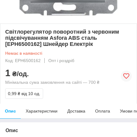
Світлорегулятор поворотний з червоним
підсвічуванням Asfora ABS сталь
[EPH6500162] Шнейдер Електрік
Немає в наявності
Код: EPH6500162
Опт і роздріб
1
₴/од.
Мінімальна сума замовлення на сайті — 700 ₴
0,99 ₴
від 10 од.
Опис
Характеристики
Доставка
Оплата
Умови п
Опис