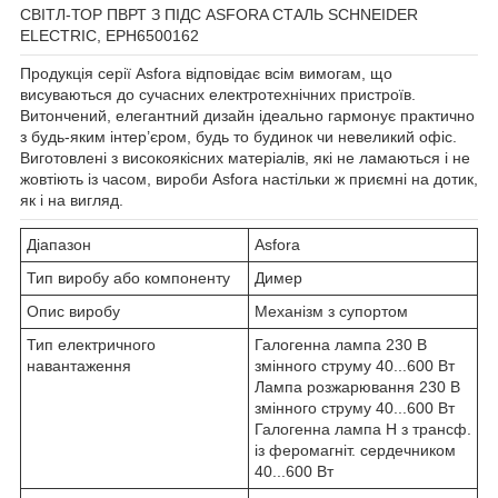
СВІТЛ-ТОР ПВРТ З ПІДС ASFORA СТАЛЬ SCHNEIDER
ELECTRIC, EPH6500162
Продукція серії Asfora відповідає всім вимогам, що
висуваються до сучасних електротехнічних пристроїв.
Витончений, елегантний дизайн ідеально гармонує практично
з будь-яким інтер’єром, будь то будинок чи невеликий офіс.
Виготовлені з високоякісних матеріалів, які не ламаються і не
жовтіють із часом, вироби Asfora настільки ж приємні на дотик,
як і на вигляд.
Діапазон
Asfora
Тип виробу або компоненту
Димер
Опис виробу
Механізм з супортом
Тип електричного
Галогенна лампа 230 В
навантаження
змінного струму 40...600 Вт
Лампа розжарювання 230 В
змінного струму 40...600 Вт
Галогенна лампа Н з трансф.
із феромагніт. сердечником
40...600 Вт