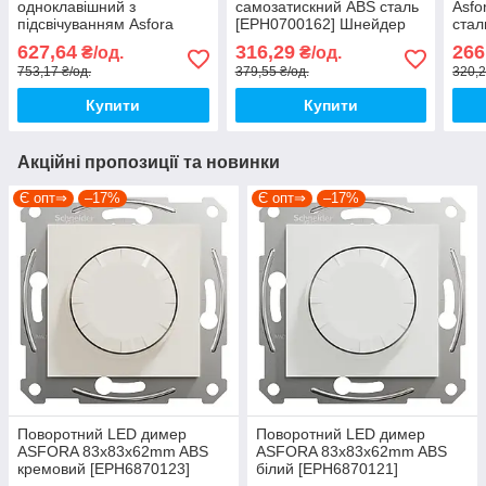
одноклавішний з
самозатискний ABS сталь
Asfo
підсвічуванням Asfora
[EPH0700162] Шнейдер
стал
самозатискний ABS
Електрік
Шней
627,64
316,29
266
₴/од.
₴/од.
чорний [EPH1500171]
753,17 ₴/од.
379,55 ₴/од.
320,2
Шнейдер Електрік
Купити
Купити
Акційні пропозиції та новинки
Є опт⇒
–17%
Є опт⇒
–17%
Поворотний LED димер
Поворотний LED димер
ASFORA 83x83x62mm ABS
ASFORA 83x83x62mm ABS
кремовий [EPH6870123]
білий [EPH6870121]
Schneider Electric
Schneider Electric