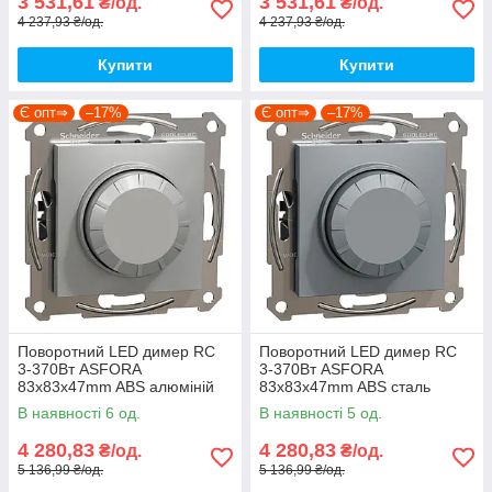
3 531,61
3 531,61
₴/од.
₴/од.
4 237,93 ₴/од.
4 237,93 ₴/од.
Купити
Купити
Є опт⇒
–17%
Є опт⇒
–17%
Поворотний LED димер RC
Поворотний LED димер RC
3-370Вт ASFORA
3-370Вт ASFORA
83x83x47mm ABS алюміній
83x83x47mm ABS сталь
[EPH6800161] Schneider
[EPH6800162] Schneider
В наявності 6 од.
В наявності 5 од.
Electric
Electric
4 280,83
4 280,83
₴/од.
₴/од.
5 136,99 ₴/од.
5 136,99 ₴/од.