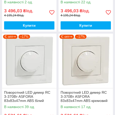
В наявності 2 од.
В наявності 22 од.
3 496,03
3 496,03
₴/од.
₴/од.
4 195,24 ₴/од.
4 195,24 ₴/од.
Купити
Купити
Є опт⇒
–17%
Є опт⇒
–17%
Поворотний LED димер RC
Поворотний LED димер RC
3-370Вт ASFORA
3-370Вт ASFORA
83x83x47mm ABS білий
83x83x47mm ABS кремовий
[EPH6800121] Schneider
[EPH6800123] Schneider
В наявності 39 од.
В наявності 17 од.
Electric
Electric