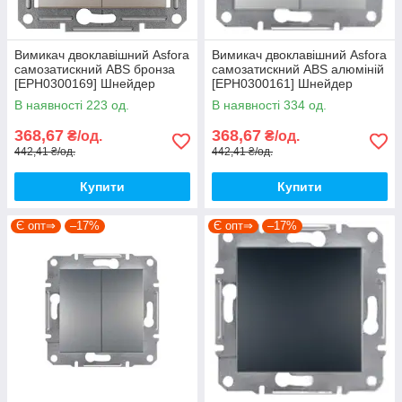
Вимикач двоклавішний Asfora
Вимикач двоклавішний Asfora
самозатискний ABS бронза
самозатискний ABS алюміній
[EPH0300169] Шнейдер
[EPH0300161] Шнейдер
Електрік
Електрік
В наявності 223 од.
В наявності 334 од.
368,67
368,67
₴/од.
₴/од.
442,41 ₴/од.
442,41 ₴/од.
Купити
Купити
Є опт⇒
–17%
Є опт⇒
–17%