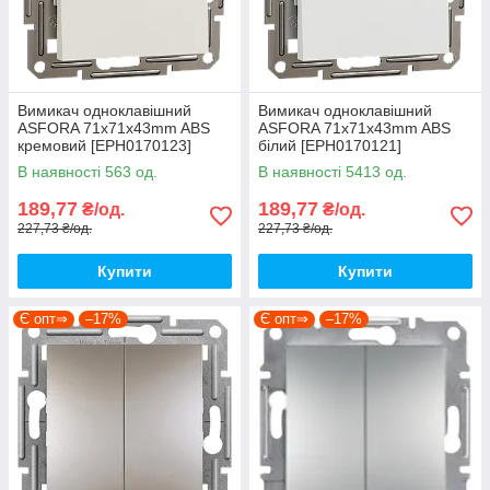
Вимикач одноклавішний
Вимикач одноклавішний
ASFORA 71x71x43mm ABS
ASFORA 71x71x43mm ABS
кремовий [EPH0170123]
білий [EPH0170121]
Schneider Electric
Schneider Electric
В наявності 563 од.
В наявності 5413 од.
189,77
189,77
₴/од.
₴/од.
227,73 ₴/од.
227,73 ₴/од.
Купити
Купити
Є опт⇒
–17%
Є опт⇒
–17%