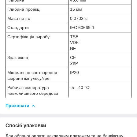
Глибина проекції
15 мм
Маса нетто
0,0732 кг
Стандарти
IEC 60669-1
Сертифікація виробу
TSE
VDE
NF
Знак якості
CE
УКР
Мінімальне спотворення
IP20
ширини імпульсу/тре
Робоча температура
-5…40 °C
навколишнього середови
Приховати
Спосіб упаковки
Для обраної оплати накладним платежем та на банківську