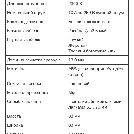
Діапазон потужності
2300 Вт
Номінальний струм
10 A на 250 В змінний струм
Клеми підключення
Безгвинтові затискачі
Кількість кабелів
2 кабель(лі)2,5 мм²
Гнучкість кабелю
Гнучкий
Жорсткий
Твердий багатожильний
Довжина зачистки проводів
13,0 мм
Матеріал
ABS (акрилонітрил-бутадієн-
стирол)
Покриття поверхні
Глянцевий
Матеріал провідника
Мідь
Спосіб кріплення
Гвинтами або монтажними
лапками 51…70 мм
Висота
83 мм
Ширина
83 мм
Глибина
43,0 мм