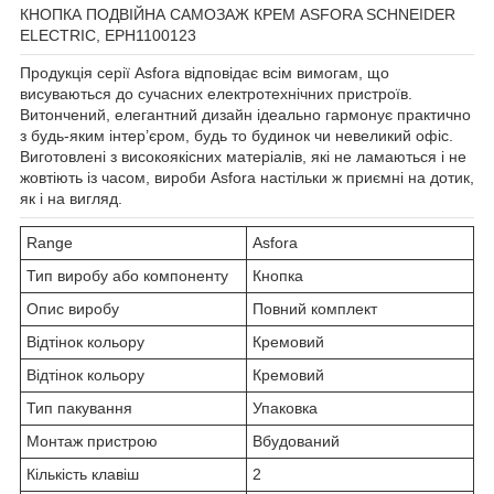
КНОПКА ПОДВІЙНА САМОЗАЖ КРЕМ ASFORA SCHNEIDER
ELECTRIC, EPH1100123
Продукція серії Asfora відповідає всім вимогам, що
висуваються до сучасних електротехнічних пристроїв.
Витончений, елегантний дизайн ідеально гармонує практично
з будь-яким інтер’єром, будь то будинок чи невеликий офіс.
Виготовлені з високоякісних матеріалів, які не ламаються і не
жовтіють із часом, вироби Asfora настільки ж приємні на дотик,
як і на вигляд.
Range
Asfora
Тип виробу або компоненту
Кнопка
Опис виробу
Повний комплект
Відтінок кольору
Кремовий
Відтінок кольору
Кремовий
Тип пакування
Упаковка
Монтаж пристрою
Вбудований
Кількість клавіш
2