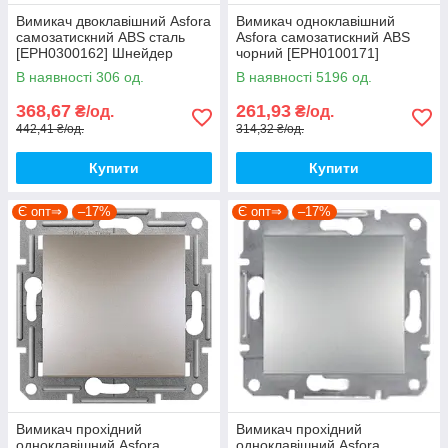
Вимикач двоклавішний Asfora
Вимикач одноклавішний
самозатискний ABS сталь
Asfora самозатискний ABS
[EPH0300162] Шнейдер
чорний [EPH0100171]
Електрік
Шнейдер Електрік
В наявності 306 од.
В наявності 5196 од.
368,67
261,93
₴/од.
₴/од.
442,41 ₴/од.
314,32 ₴/од.
Купити
Купити
Є опт⇒
–17%
Є опт⇒
–17%
Вимикач прохідний
Вимикач прохідний
одноклавішний Asfora
одноклавішний Asfora