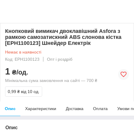
Кнопковий вимикач двоклавішний Asfora з
рамкою самозатискний ABS слонова кістка
[EPH1100123] Шнейдер Електрік
Немає в наявності
Код: EPH1100123
Опт і роздріб
1
₴/од.
Мінімальна сума замовлення на сайті — 700 ₴
0,99 ₴
від 10 од.
Опис
Характеристики
Доставка
Оплата
Умови п
Опис