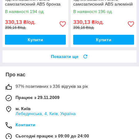
самозатискний ABS бронза
самозатискний ABS алюміній
[EPH0400169] Шнейдер
[EPH0400161] Шнейдер
В наявності 194 од.
В наявності 196 од.
Електрік
Електрік
330,13
330,13
₴/од.
₴/од.
396,16 ₴/од.
396,16 ₴/од.
Купити
Купити
Показати ще
Про нас
97% позитивних з 336 відгуків за рік
Працює з 29.11.2009
м. Київ
Лебединська, 4, Київ, Україна
Контакти
Сьогодні працює з 09:00 до 24:00