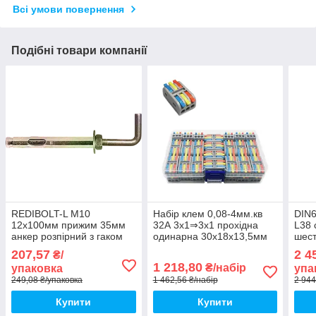
Всі умови повернення
Подібні товари компанії
REDIBOLT-L М10
Набір клем 0,08-4мм.кв
DIN6
12х100мм прижим 35мм
32А 3х1⇒3х1 прохідна
L38 
анкер розпірний з гаком
одинарна 30х18х13,5мм
шест
оцинкована сталь (5 шт.)
(38шт) [CT2-3M-38box]
під 
207,57
2 4
₴/
[92F1Г000092F112A0L]
TACTIX кольорові важелі
[5M
1 218,80
₴/набір
упаковка
упа
Metalvis
Meta
249,08 ₴/упаковка
1 462,56 ₴/набір
2 944
Купити
Купити