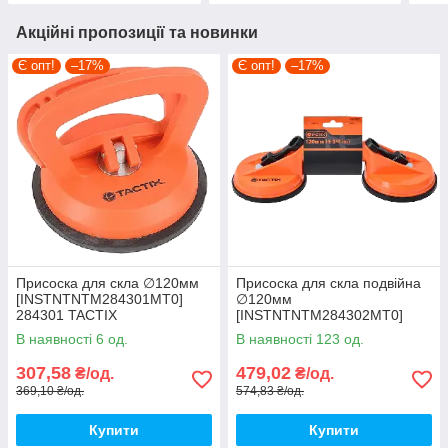
Акційні пропозиції та новинки
Є опт!
–17%
Є опт!
–17%
Присоска для скла ∅120мм
Присоска для скла подвійна
[INSTNTNTM284301MT0]
∅120мм
284301 TACTIX
[INSTNTNTM284302MT0]
284302 TACTIX
В наявності 6 од.
В наявності 123 од.
307,58
479,02
₴/од.
₴/од.
369,10 ₴/од.
574,83 ₴/од.
Купити
Купити