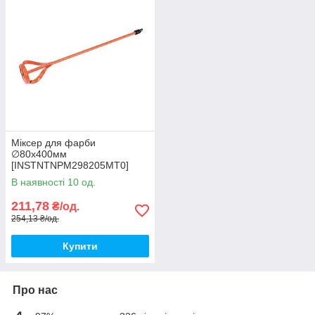
Міксер для фарби
∅80x400мм
[INSTNTNPM298205MT0]
298205 TACTIX
В наявності 10 од.
211,78
₴/од.
254,13 ₴/од.
Купити
Про нас