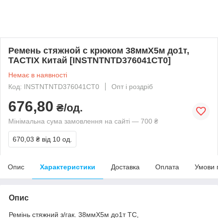
Ремень стяжной с крюком 38ммХ5м до1т,
TACTIX Китай [INSTNTNTD376041CT0]
Немає в наявності
Код: INSTNTNTD376041CT0
Опт і роздріб
676,80
₴/од.
Мінімальна сума замовлення на сайті — 700 ₴
670,03 ₴
від 10 од.
Опис
Характеристики
Доставка
Оплата
Умови 
Опис
Ремінь стяжний з/гак. 38ммХ5м до1т TC,