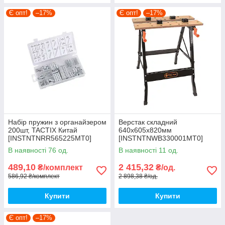
Є опт!
–17%
Є опт!
–17%
Набір пружин з органайзером
Верстак складний
200шт, TACTIX Китай
640x605x820мм
[INSTNTNRR565225MT0]
[INSTNTNWB330001MT0]
330001 TACTIX
В наявності 76 од.
В наявності 11 од.
489,10
2 415,32
₴/комплект
₴/од.
586,92 ₴/комплект
2 898,38 ₴/од.
Купити
Купити
Є опт!
–17%