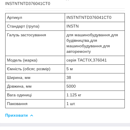
INSTNTNTD376041CT0
Артикул
INSTNTNTD376041CT0
Стандарт (група)
INSTN
Галузь застосування
для машинобудування,для
будівництва,для
машинобудування,для
авторемонту
Модель (марка)
серія TACTIX,376041
Ємність (обсяг, розмір)
5 м
Ширина, мм
38
Довжина, мм
5000
Вага одиниці
1.125 кг
Паковання
1 шт.
Приховати