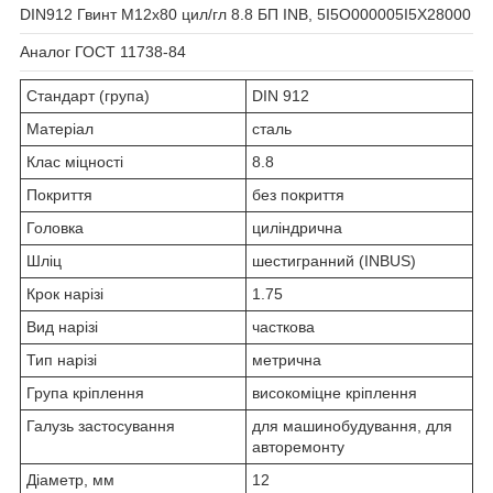
DIN912 Гвинт М12х80 цил/гл 8.8 БП INB, 5I5O000005I5X28000
Аналог ГОСТ 11738-84
Стандарт (група)
DIN 912
Матеріал
сталь
Клас міцності
8.8
Покриття
без покриття
Головка
циліндрична
Шліц
шестигранний (INBUS)
Крок нарізі
1.75
Вид нарізі
часткова
Тип нарізі
метрична
Група кріплення
високоміцне кріплення
Галузь застосування
для машинобудування, для
авторемонту
Діаметр, мм
12