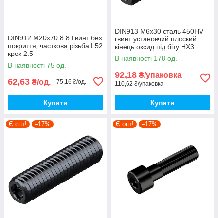
DIN913 М6х30 сталь 450HV
DIN912 М20х70 8.8 Гвинт без
гвинт установчий плоский
покриття, часткова різьба L52
кінець оксид під біту HX3
крок 2.5
(10шт.)
В наявності 178 од.
[5I5O000005I5Y07000]
[9800P0000986030000]
В наявності 75 од.
циліндр HX17 Metalvis
Metalvis
92,18
₴/упаковка
62,63
₴/од.
75,16 ₴/од.
110,62 ₴/упаковка
Купити
Купити
Є опт!
–17%
Є опт!
–17%