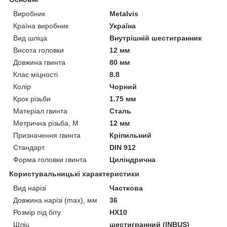
Виробник
Metalvis
Країна виробник
Україна
Вид шліца
Внутрішній шестигранник
Висота головки
12 мм
Довжина гвинта
80 мм
Клас міцності
8.8
Колір
Чорний
Крок різьби
1.75 мм
Матеріал гвинта
Сталь
Метрична різьба, М
12 мм
Призначення гвинта
Кріпильний
Стандарт
DIN 912
Форма головки гвинта
Циліндрична
Користувальницькі характеристики
Вид нарізі
Часткова
Довжина нарізі (max), мм
36
Розмір під біту
HX10
Шліц
шестигранний (INBUS)