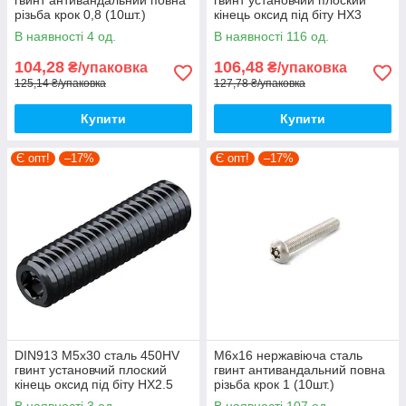
різьба крок 0,8 (10шт.)
кінець оксид під біту HX3
[VN5M500VN5M5501200]
(10шт.)
В наявності 4 од.
В наявності 116 од.
напівкругла TORX25 Metalvis
[9800P0000986035000]
Metalvis
104,28
106,48
₴/упаковка
₴/упаковка
125,14 ₴/упаковка
127,78 ₴/упаковка
Купити
Купити
Є опт!
–17%
Є опт!
–17%
DIN913 М5х30 сталь 450HV
М6х16 нержавіюча сталь
гвинт установчий плоский
гвинт антивандальний повна
кінець оксид під біту HX2.5
різьба крок 1 (10шт.)
(10шт.)
[VN5M500VN5M5601600]
В наявності 3 од.
В наявності 107 од.