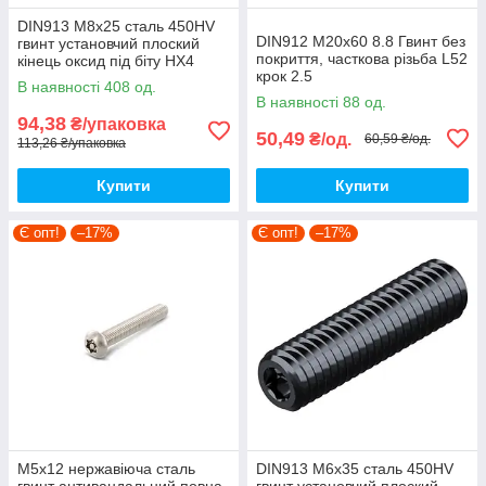
DIN913 М8х25 сталь 450HV
DIN912 М20х60 8.8 Гвинт без
гвинт установчий плоский
покриття, часткова різьба L52
кінець оксид під біту HX4
крок 2.5
(10шт.)
В наявності 408 од.
[5I5O000005I5Y06000]
[9800P0000988025000]
В наявності 88 од.
циліндр HX17 Metalvis
Metalvis
94,38
₴/упаковка
50,49
₴/од.
60,59 ₴/од.
113,26 ₴/упаковка
Купити
Купити
Є опт!
–17%
Є опт!
–17%
М5х12 нержавіюча сталь
DIN913 М6х35 сталь 450HV
гвинт антивандальний повна
гвинт установчий плоский