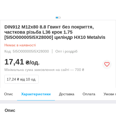
DIN912 М12х80 8.8 Гвинт без покриття,
часткова різьба L36 крок 1.75
[5I5O000005I5X28000] циліндр HX10 Metalvis
Немає в наявності
Код: 5I5O000005I5X28000
Опт і роздріб
17,41
₴/од.
Мінімальна сума замовлення на сайті — 700 ₴
17,24 ₴
від 10 од.
Опис
Характеристики
Доставка
Оплата
Умови 
Опис