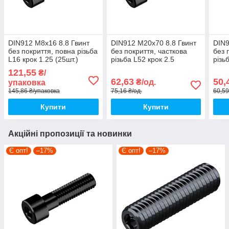
DIN912 М8х16 8.8 Гвинт
DIN912 М20х70 8.8 Гвинт
DIN9
без покриття, повна різьба
без покриття, часткова
без 
L16 крок 1.25 (25шт.)
різьба L52 крок 2.5
різь
[5I5O000005I5801600]
[5I5O000005I5Y07000]
[5I5
121,55
₴/
циліндр HX6 Metalvis
циліндр HX17 Metalvis
цилі
62,63
50,
₴/од.
упаковка
145,86 ₴/упаковка
75,16 ₴/од.
60,59
Купити
Купити
Акційні пропозиції та новинки
Є опт!
–17%
Є опт!
–17%