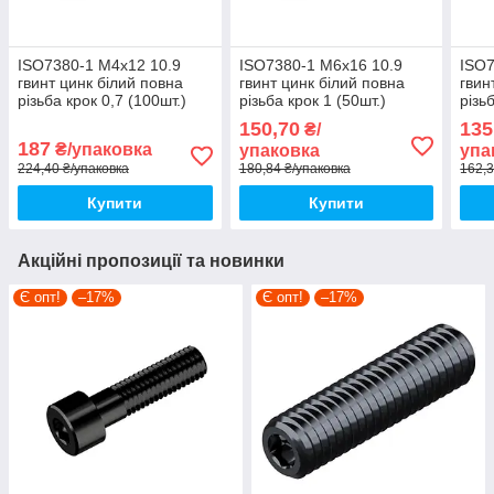
ISO7380-1 М4х12 10.9
ISO7380-1 М6х16 10.9
ISO7
гвинт цинк білий повна
гвинт цинк білий повна
гвин
різьба крок 0,7 (100шт.)
різьба крок 1 (50шт.)
різь
[5I22000005I2401220]
[5I22000005I2601620]
[5I2
150,70
135
₴/
напівкругла HX2,5 Metalvis
напівкругла HX4 Metalvis
напі
187
₴/упаковка
упаковка
упа
224,40 ₴/упаковка
180,84 ₴/упаковка
162,3
Купити
Купити
Акційні пропозиції та новинки
Є опт!
–17%
Є опт!
–17%