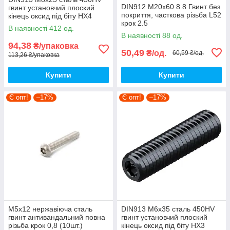
DIN912 М20х60 8.8 Гвинт без
гвинт установчий плоский
покриття, часткова різьба L52
кінець оксид під біту HX4
крок 2.5
(10шт.)
В наявності 412 од.
[5I5O000005I5Y06000]
[9800P0000988025000]
В наявності 88 од.
циліндр HX17 Metalvis
Metalvis
94,38
₴/упаковка
50,49
₴/од.
60,59 ₴/од.
113,26 ₴/упаковка
Купити
Купити
Є опт!
–17%
Є опт!
–17%
М5х12 нержавіюча сталь
DIN913 М6х35 сталь 450HV
гвинт антивандальний повна
гвинт установчий плоский
різьба крок 0,8 (10шт.)
кінець оксид під біту HX3