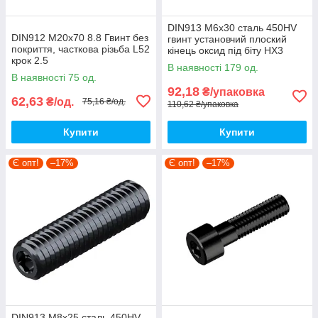
DIN913 М6х30 сталь 450HV
DIN912 М20х70 8.8 Гвинт без
гвинт установчий плоский
покриття, часткова різьба L52
кінець оксид під біту HX3
крок 2.5
(10шт.)
В наявності 179 од.
[5I5O000005I5Y07000]
[9800P0000986030000]
В наявності 75 од.
циліндр HX17 Metalvis
Metalvis
92,18
₴/упаковка
62,63
₴/од.
75,16 ₴/од.
110,62 ₴/упаковка
Купити
Купити
Є опт!
–17%
Є опт!
–17%
DIN913 М8х25 сталь 450HV