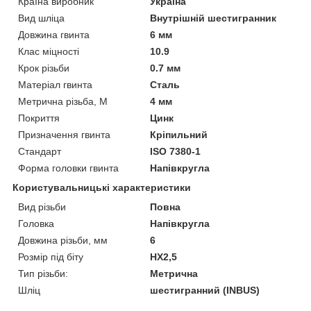
Країна виробник
Україна
Вид шліца
Внутрішній шестигранник
Довжина гвинта
6 мм
Клас міцності
10.9
Крок різьби
0.7 мм
Матеріал гвинта
Сталь
Метрична різьба, М
4 мм
Покриття
Цинк
Призначення гвинта
Кріпильний
Стандарт
ISO 7380-1
Форма головки гвинта
Напівкругла
Користувальницькі характеристики
Вид різьби
Повна
Головка
Напівкругла
Довжина різьби, мм
6
Розмір під біту
HX2,5
Тип різьби:
Метрична
Шліц
шестигранний (INBUS)