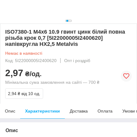
ISO7380-1 М4х6 10.9 гвинт цинк білий повна
різьба крок 0,7 [5I22000005I2400620]
напівкругла HX2,5 Metalvis
Немає в наявності
Код: 5I22000005I2400620
Опт і роздріб
2,97
₴/од.
Мінімальна сума замовлення на сайті — 700 ₴
2,94 ₴
від 10 од.
Опис
Характеристики
Доставка
Оплата
Умови 
Опис