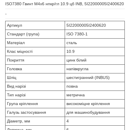
ISO7380 Гвинт М4х6 нпкр/гл 10.9 цб INB, 5I22000005I2400620
-
Артикул
5I22000005I2400620
Стандарт (група)
ISO 7380-1
Матеріал
сталь
Клас міцності
10.9
Покриття
цинк білий
Головка
напівкругла
Шліц
шестигранний (INBUS)
Вид нарізі
повна
Тип нарізі
метрична
Група кріплення
високоміцне кріплення
Галузь застосування
для машинобудування
Діаметр, мм
4
Довжина, мм
6