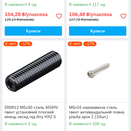
[VN5M500VN5M5501200]
(10шт.)
В наявності 4 од.
В наявності 117 од.
напівкругла TORX25 Metalvis
[9800P0000986035000]
Metalvis
104,28
106,48
₴/упаковка
₴/упаковка
125,14 ₴/упаковка
127,78 ₴/упаковка
Купити
Купити
Є опт!
–17%
Є опт!
–17%
DIN913 М5х30 сталь 450HV
М6х16 нержавіюча сталь
гвинт установчий плоский
гвинт антивандальний повна
кінець оксид під біту HX2.5
різьба крок 1 (10шт.)
(10шт.)
[VN5M500VN5M5601600]
В наявності 3 од.
В наявності 108 од.
[9800P0000985030000]
напівкругла TORX30 Metalvis
Metalvis