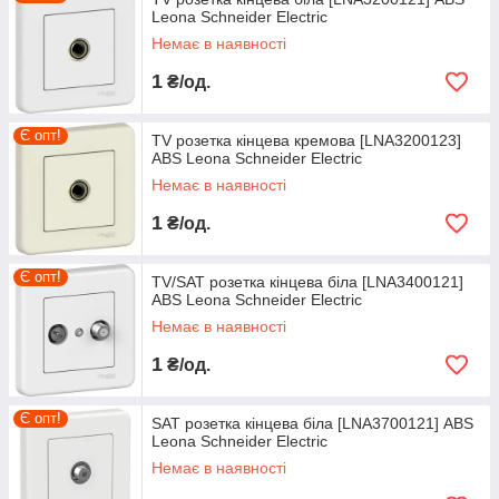
Leona Schneider Electric
Ми не просто інтернет-магазин, а велика, оптова,
Немає в наявності
компанія по комплектації будівельних об'єктів і
виробничих підприємств.
1
₴/од.
Є опт!
TV розетка кінцева кремова [LNA3200123]
ABS Leona Schneider Electric
Немає в наявності
1
₴/од.
Є опт!
TV/SAT розетка кінцева біла [LNA3400121]
ABS Leona Schneider Electric
Немає в наявності
1
₴/од.
Є опт!
SAT розетка кінцева біла [LNA3700121] ABS
Leona Schneider Electric
Немає в наявності