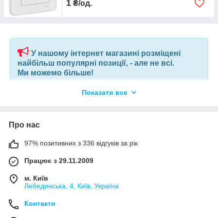
1
₴/од.
У нашому інтернет магазині розміщені
найбільш популярні позиції, - але не всі.
Ми можемо більше!
Показати все
Якщо ви шукаєте конкретну позицію або заміну товару, який
більше не виробляють, відправте нам ваш перелік позицій, і
наші фахівці в короткий термін підберуть вам позиції за
вашим запитом, або аналоги інших виробників.
Про нас
97% позитивних з 336 відгуків за рік
+380675038212
(VIBER) |
pm@elnik.shop
Працює з 29.11.2009
Ми не просто інтернет-магазин, а велика, оптова,
компанія по комплектації будівельних об'єктів і
м. Київ
виробничих підприємств.
Лебединська, 4, Київ, Україна
Контакти