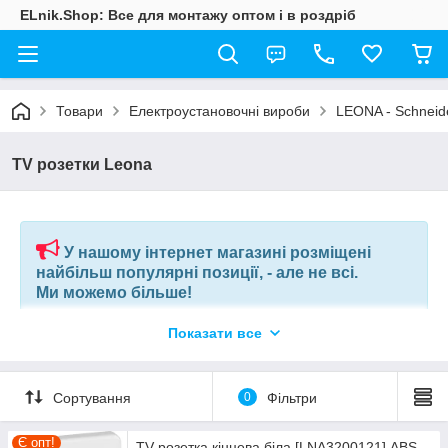
ELnik.Shop: Все для монтажу оптом і в роздріб
Товари
Електроустановочні вироби
LEONA - Schneide
TV розетки Leona
У нашому інтернет магазині розміщені
найбільш популярні позиції, - але не всі.
Ми можемо більше!
Показати все
Якщо ви шукаєте конкретну позицію або заміну товару, який
більше не виробляють, відправте нам ваш перелік позицій, і
наші фахівці в короткий термін підберуть вам позиції за
вашим запитом, або аналоги інших виробників.
Сортування
0
Фільтри
+380675038212
(VIBER) |
pm@elnik.shop
Є опт!
TV розетка кінцева біла [LNA3200121] ABS