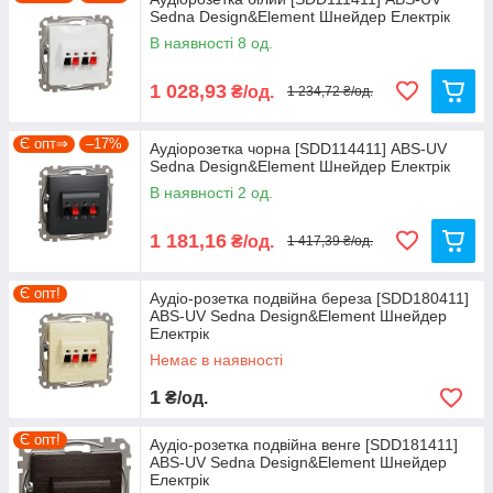
Sedna Design&Element Шнейдер Електрік
Ми не просто інтернет-магазин, а велика, оптова,
В наявності 8 од.
компанія по комплектації будівельних об'єктів і
виробничих підприємств.
1 028,93
₴/од.
1 234,72 ₴/од.
Є опт⇒
–17%
Аудіорозетка чорна [SDD114411] ABS-UV
Sedna Design&Element Шнейдер Електрік
В наявності 2 од.
1 181,16
₴/од.
1 417,39 ₴/од.
Є опт!
Аудіо-розетка подвійна береза [SDD180411]
ABS-UV Sedna Design&Element Шнейдер
Електрік
Немає в наявності
1
₴/од.
Є опт!
Аудіо-розетка подвійна венге [SDD181411]
ABS-UV Sedna Design&Element Шнейдер
Електрік