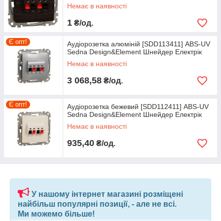
Немає в наявності
1
₴/од.
Є опт!
Аудіорозетка алюміній [SDD113411] ABS-UV
Sedna Design&Element Шнейдер Електрік
Немає в наявності
3 068,58
₴/од.
Є опт!
Аудіорозетка бежевий [SDD112411] ABS-UV
Sedna Design&Element Шнейдер Електрік
Немає в наявності
935,40
₴/од.
У нашому інтернет магазині розміщені
найбільш популярні позиції, - але не всі.
Ми можемо більше!