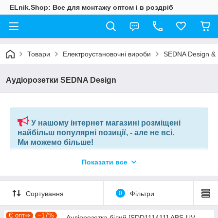
ELnik.Shop: Все для монтажу оптом і в роздріб
Товари
Електроустановочні вироби
SEDNA Design & E
Аудіорозетки SEDNA Design
У нашому інтернет магазині розміщені
найбільш популярні позиції, - але не всі.
Ми можемо більше!
Показати все
Якщо ви шукаєте конкретну позицію або заміну товару, який
більше не виробляють, відправте нам ваш перелік позицій, і
наші фахівці в короткий термін підберуть вам позиції за
вашим запитом, або аналоги інших виробників.
Сортування
0
Фільтри
+380675038212
(VIBER) |
pm@elnik.shop
Є опт⇒
–17%
Аудіорозетка білий [SDD111411] ABS-UV