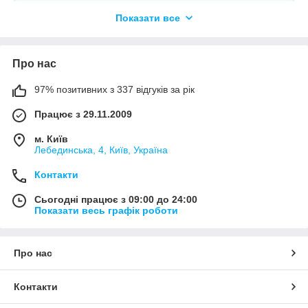
Показати все
Якщо ви шукаєте конкретну позицію або заміну товару, який
більше не виробляють, відправте нам ваш перелік позицій, і
наші фахівці в короткий термін підберуть вам позиції за
вашим запитом, або аналоги інших виробників.
Про нас
97% позитивних з 337 відгуків за рік
+380675038212
(VIBER) |
pm@elnik.shop
Працює з 29.11.2009
Ми не просто інтернет-магазин, а велика, оптова,
компанія по комплектації будівельних об'єктів і
м. Київ
виробничих підприємств.
Лебединська, 4, Київ, Україна
Контакти
Сьогодні працює з 09:00 до 24:00
Показати весь графік роботи
Про нас
Контакти