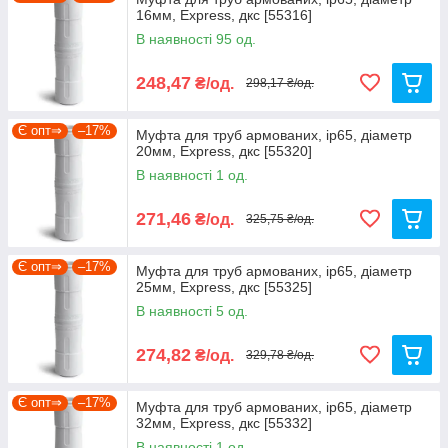
16мм, Express, дкс [55316]
Ми не просто інтернет-магазин, а велика, оптова,
В наявності 95 од.
компанія по комплектації будівельних об'єктів і
виробничих підприємств.
248,47
₴/од.
298,17 ₴/од.
Є опт⇒
–17%
Муфта для труб армованих, ip65, діаметр
20мм, Express, дкс [55320]
В наявності 1 од.
271,46
₴/од.
325,75 ₴/од.
Є опт⇒
–17%
Муфта для труб армованих, ip65, діаметр
25мм, Express, дкс [55325]
В наявності 5 од.
274,82
₴/од.
329,78 ₴/од.
Є опт⇒
–17%
Муфта для труб армованих, ip65, діаметр
32мм, Express, дкс [55332]
В наявності 1 од.