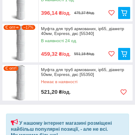
396,14
₴/од.
475,37 ₴/од.
Є опт⇒
–17%
Муфта для труб армованих, ip65, діаметр
40мм, Express, дкс [55340]
В наявності 24 од.
459,32
₴/од.
551,18 ₴/од.
Є опт!
Муфта для труб армованих, ip65, діаметр
50мм, Express, дкс [55350]
Немає в наявності
521,20
₴/од.
У нашому інтернет магазині розміщені
найбільш популярні позиції, - але не всі.