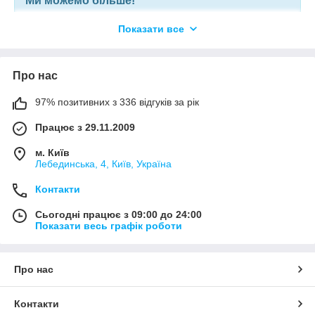
Ми можемо більше!
Показати все
Якщо ви шукаєте конкретну позицію або заміну товару, який
більше не виробляють, відправте нам ваш перелік позицій, і
наші фахівці в короткий термін підберуть вам позиції за
вашим запитом, або аналоги інших виробників.
Про нас
97% позитивних з 336 відгуків за рік
+380675038212
(VIBER) |
pm@elnik.shop
Працює з 29.11.2009
Ми не просто інтернет-магазин, а велика, оптова,
компанія по комплектації будівельних об'єктів і
м. Київ
виробничих підприємств.
Лебединська, 4, Київ, Україна
Контакти
Сьогодні працює з 09:00 до 24:00
Показати весь графік роботи
Про нас
Контакти