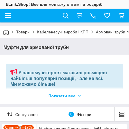
ELnik.Shop: Все для монтажу оптом і в роздріб
Товари
Кабеленесучі вироби і КПП
Армовані труби п
Муфти для армованої труби
У нашому інтернет магазині розміщені
найбільш популярні позиції, - але не всі.
Ми можемо більше!
Показати все
Якщо ви шукаєте конкретну позицію або заміну товару, який
більше не виробляють, відправте нам ваш перелік позицій, і
наші фахівці в короткий термін підберуть вам позиції за
вашим запитом, або аналоги інших виробників.
Сортування
0
Фільтри
+380675038212
(VIBER) |
pm@elnik.shop
Є опт⇒
–17%
Муфта для труб армованих, ip65, діаметр