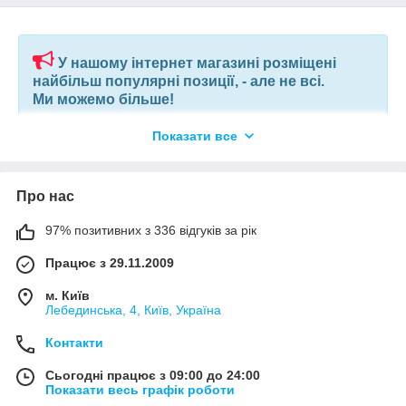
У нашому інтернет магазині розміщені
найбільш популярні позиції, - але не всі.
Ми можемо більше!
Показати все
Якщо ви шукаєте конкретну позицію або заміну товару, який
більше не виробляють, відправте нам ваш перелік позицій, і
наші фахівці в короткий термін підберуть вам позиції за
вашим запитом, або аналоги інших виробників.
Про нас
97% позитивних з 336 відгуків за рік
+380675038212
(VIBER) |
pm@elnik.shop
Працює з 29.11.2009
Ми не просто інтернет-магазин, а велика, оптова,
компанія по комплектації будівельних об'єктів і
м. Київ
виробничих підприємств.
Лебединська, 4, Київ, Україна
Контакти
Сьогодні працює з 09:00 до 24:00
Показати весь графік роботи