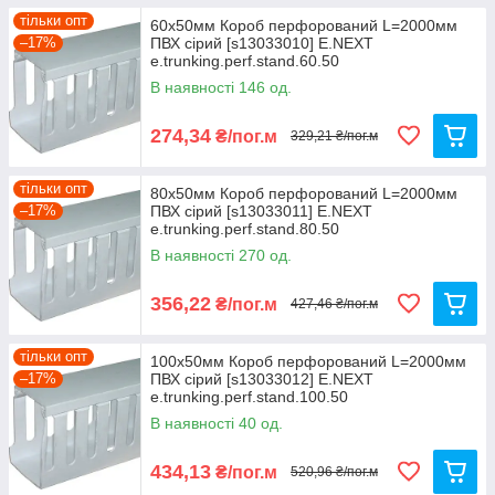
тільки опт
60x50мм Короб перфорований L=2000мм
–17%
ПВХ сірий [s13033010] E.NEXT
e.trunking.perf.stand.60.50
В наявності 146 од.
274,34
₴/пог.м
329,21 ₴/пог.м
тільки опт
80x50мм Короб перфорований L=2000мм
–17%
ПВХ сірий [s13033011] E.NEXT
e.trunking.perf.stand.80.50
В наявності 270 од.
356,22
₴/пог.м
427,46 ₴/пог.м
тільки опт
100x50мм Короб перфорований L=2000мм
–17%
ПВХ сірий [s13033012] E.NEXT
e.trunking.perf.stand.100.50
В наявності 40 од.
434,13
₴/пог.м
520,96 ₴/пог.м