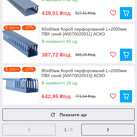
439,51
₴/од.
527,41 ₴/од.
Є опт⇒
–17%
60x60мм Короб перфорований L=2000мм
ПВХ синій [A0070020011] АСКО
В наявності 40 од.
387,72
₴/од.
465,26 ₴/од.
Є опт⇒
–17%
80x80мм Короб перфорований L=2000мм
ПВХ синій [A0070020015] АСКО
В наявності 18 од.
642,95
₴/од.
771,54 ₴/од.
Показати ще
1
/ 5