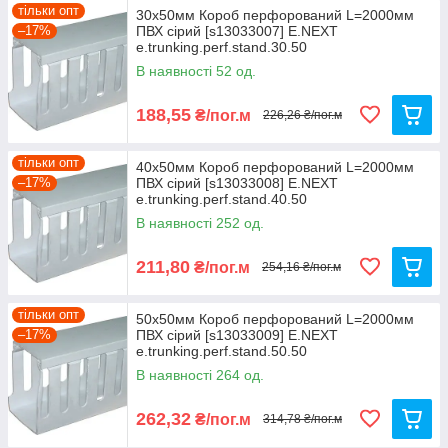
тільки опт
30x50мм Короб перфорований L=2000мм
–17%
ПВХ сірий [s13033007] E.NEXT
e.trunking.perf.stand.30.50
В наявності 52 од.
188,55
₴/пог.м
226,26 ₴/пог.м
тільки опт
40x50мм Короб перфорований L=2000мм
–17%
ПВХ сірий [s13033008] E.NEXT
e.trunking.perf.stand.40.50
В наявності 252 од.
211,80
₴/пог.м
254,16 ₴/пог.м
тільки опт
50x50мм Короб перфорований L=2000мм
–17%
ПВХ сірий [s13033009] E.NEXT
e.trunking.perf.stand.50.50
В наявності 264 од.
262,32
₴/пог.м
314,78 ₴/пог.м