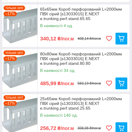
тільки опт
65x65мм Короб перфорований L=2000мм
–17%
ПВХ сірий [s13033015] E.NEXT
e.trunking.perf.stand.65.65
В наявності 4 од.
340,12
₴/пог.м
408,14 ₴/пог.м
тільки опт
80x80мм Короб перфорований L=2000мм
–17%
ПВХ сірий [s13033016] E.NEXT
e.trunking.perf.stand.80.80
В наявності 34 од.
485,99
₴/пог.м
583,19 ₴/пог.м
тільки опт
25x65мм Короб перфорований L=2000мм
–17%
ПВХ сірий [s13033013] E.NEXT
e.trunking.perf.stand.25.65
В наявності 146 од.
256,72
₴/пог.м
308,06 ₴/пог.м