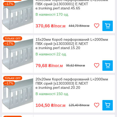
–17%
ПВХ сірий [s13033001] E.NEXT
Ми не просто інтернет-магазин, а велика, оптова,
e.trunking.perf.stand.45.65
компанія по комплектації будівельних об'єктів і
В наявності 170 од.
виробничих підприємств.
370,66
₴/пог.м
444,79 ₴/пог.м
тільки опт
15x20мм Короб перфорований L=2000мм
–17%
ПВХ сірий [s13033002] E.NEXT
e.trunking.perf.stand.15.20
В наявності 22 од.
79,68
₴/пог.м
95,62 ₴/пог.м
тільки опт
20x20мм Короб перфорований L=2000мм
–17%
ПВХ сірий [s13033003] E.NEXT
e.trunking.perf.stand.20.20
В наявності 150 од.
104,50
₴/пог.м
125,40 ₴/пог.м