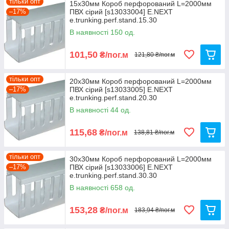
тільки опт
15x30мм Короб перфорований L=2000мм
–17%
ПВХ сірий [s13033004] E.NEXT
e.trunking.perf.stand.15.30
В наявності 150 од.
101,50
₴/пог.м
121,80 ₴/пог.м
тільки опт
20x30мм Короб перфорований L=2000мм
–17%
ПВХ сірий [s13033005] E.NEXT
e.trunking.perf.stand.20.30
В наявності 44 од.
115,68
₴/пог.м
138,81 ₴/пог.м
тільки опт
30x30мм Короб перфорований L=2000мм
–17%
ПВХ сірий [s13033006] E.NEXT
e.trunking.perf.stand.30.30
В наявності 658 од.
153,28
₴/пог.м
183,94 ₴/пог.м